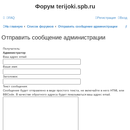
Форум terijoki.spb.ru
FAQ
Регистрация
Вход
П
На главную
Список форумов
Отправить сообщение администрации
о
Отправить сообщение администрации
и
с
Получатель:
Администратор
к
Ваш адрес email:
Ваше имя:
Заголовок:
Текст сообщения:
Сообщение будет отправлено в виде простого текста, не включайте в него HTML или
BBCode. В качестве обратного адреса будет показываться ваш адрес email.