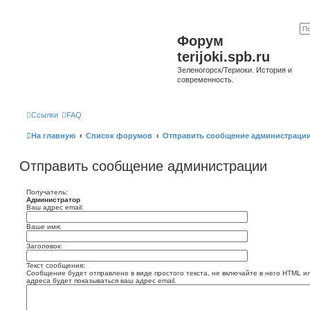
Форум
terijoki.spb.ru
Зеленогорск/Териоки. История и
современность.
Ссылки
FAQ
На главную
Список форумов
Отправить сообщение администраци
Отправить сообщение администрации
Получатель:
Администратор
Ваш адрес email:
Ваше имя:
Заголовок:
Текст сообщения:
Сообщение будет отправлено в виде простого текста, не включайте в него HTML и
адреса будет показываться ваш адрес email.