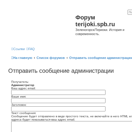
Форум
terijoki.spb.ru
Зеленогорск/Териоки. История и
современность.
Ссылки
FAQ
На главную
Список форумов
Отправить сообщение администраци
Отправить сообщение администрации
Получатель:
Администратор
Ваш адрес email:
Ваше имя:
Заголовок:
Текст сообщения:
Сообщение будет отправлено в виде простого текста, не включайте в него HTML и
адреса будет показываться ваш адрес email.