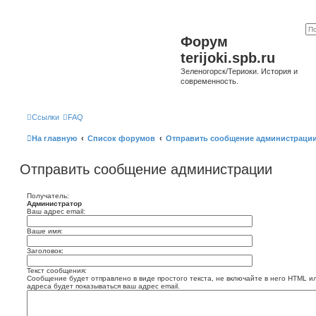
Форум
terijoki.spb.ru
Зеленогорск/Териоки. История и
современность.
Ссылки
FAQ
На главную
Список форумов
Отправить сообщение администраци
Отправить сообщение администрации
Получатель:
Администратор
Ваш адрес email:
Ваше имя:
Заголовок:
Текст сообщения:
Сообщение будет отправлено в виде простого текста, не включайте в него HTML и
адреса будет показываться ваш адрес email.