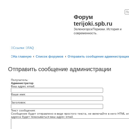
Форум
terijoki.spb.ru
Зеленогорск/Териоки. История и
современность.
Ссылки
FAQ
На главную
Список форумов
Отправить сообщение администраци
Отправить сообщение администрации
Получатель:
Администратор
Ваш адрес email:
Ваше имя:
Заголовок:
Текст сообщения:
Сообщение будет отправлено в виде простого текста, не включайте в него HTML и
адреса будет показываться ваш адрес email.