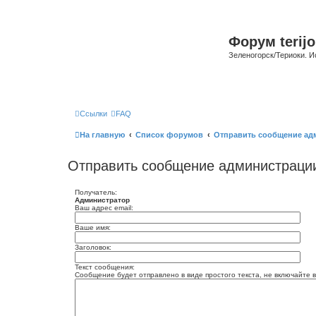
Форум terijo
Зеленогорск/Териоки. И
Ссылки
FAQ
На главную
Список форумов
Отправить сообщение ад
Отправить сообщение администраци
Получатель:
Администратор
Ваш адрес email:
Ваше имя:
Заголовок:
Текст сообщения:
Сообщение будет отправлено в виде простого текста, не включайте в