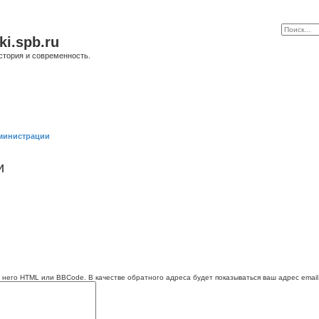
ki.spb.ru
стория и современность.
министрации
и
 него HTML или BBCode. В качестве обратного адреса будет показываться ваш адрес email