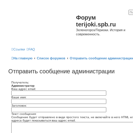
Форум
terijoki.spb.ru
Зеленогорск/Териоки. История и
современность.
Ссылки
FAQ
На главную
Список форумов
Отправить сообщение администраци
Отправить сообщение администрации
Получатель:
Администратор
Ваш адрес email:
Ваше имя:
Заголовок:
Текст сообщения:
Сообщение будет отправлено в виде простого текста, не включайте в него HTML и
адреса будет показываться ваш адрес email.