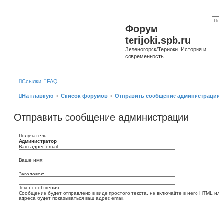
Форум
terijoki.spb.ru
Зеленогорск/Териоки. История и
современность.
Ссылки
FAQ
На главную
Список форумов
Отправить сообщение администраци
Отправить сообщение администрации
Получатель:
Администратор
Ваш адрес email:
Ваше имя:
Заголовок:
Текст сообщения:
Сообщение будет отправлено в виде простого текста, не включайте в него HTML и
адреса будет показываться ваш адрес email.