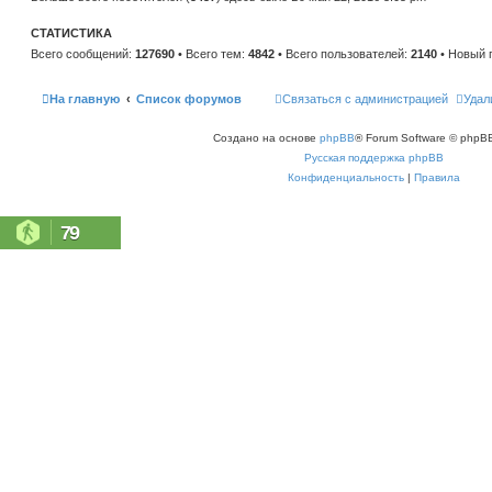
н
е
и
м
ю
СТАТИСТИКА
у
с
Всего сообщений:
127690
• Всего тем:
4842
• Всего пользователей:
2140
• Новый 
о
о
б
щ
На главную
Список форумов
Связаться с администрацией
Удал
е
н
и
Создано на основе
phpBB
® Forum Software © phpBB
ю
Русская поддержка phpBB
Конфиденциальность
|
Правила
79