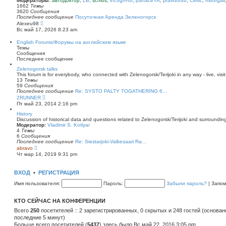
Модераторы:
автодоктор
,
LB
,
schlos
,
incogni-to
,
panaceYA
,
pravdorub
,
Celtic
,
mborgali
ю
у
п
1662
Темы
с
о
3620
Сообщения
о
с
Последнее сообщение
Посуточная Аренда Зеленогорск
о
л
П
Alexeu98
б
е
е
Вс май 17, 2026 8:23 am
щ
д
р
е
н
е
English Forums/Форумы на английском языке
н
е
й
Темы
и
м
т
Сообщения
ю
у
и
Последнее сообщение
с
к
о
п
Zelenogorsk talks
о
о
This forum is for everybody, who connected with Zelenogorsk/Terijoki in any way - live, visit
б
с
13
Темы
щ
л
59
Сообщения
е
е
Последнее сообщение
Re: SYSTO PALTY TOGATHERING 6…
н
д
П
2RUNNER
и
н
е
Пт май 23, 2014 2:16 pm
ю
е
р
м
е
History
у
й
Discussion of historical data and questions related to Zelenogorsk/Terijoki and surrounding 
с
т
Модератор:
Vladimir S. Kotlyar
о
и
4
Темы
о
к
6
Сообщения
б
п
Последнее сообщение
Re: Siestarjoki-Valkesaari Ra…
щ
о
П
abravo
е
с
е
Чт мар 14, 2019 9:31 pm
н
л
р
и
е
е
ю
д
й
ВХОД
•
РЕГИСТРАЦИЯ
н
т
е
и
Имя пользователя:
Пароль:
Забыли пароль?
|
Запо
м
к
у
п
с
о
КТО СЕЙЧАС НА КОНФЕРЕНЦИИ
о
с
о
л
Всего
250
посетителей :: 2 зарегистрированных, 0 скрытых и 248 гостей (основан
б
е
последние 5 минут)
щ
д
е
Больше всего посетителей (
н
5437
) здесь было Вс май 22, 2016 3:05 pm