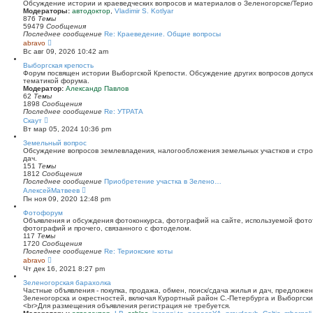
й
Обсуждение истории и краеведческих вопросов и материалов о Зеленогорске/Тери
т
Модераторы:
автодоктор
,
Vladimir S. Kotlyar
и
876
Темы
к
59479
Сообщения
п
Последнее сообщение
Re: Краеведение. Общие вопросы
о
П
abravo
с
е
Вс авг 09, 2026 10:42 am
л
р
е
е
Выборгская крепость
д
й
Форум посвящен истории Выборгской Крепости. Обсуждение других вопросов допуска
н
т
тематикой форума.
е
и
Модератор:
Александр Павлов
м
к
62
Темы
у
п
1898
Сообщения
с
о
Последнее сообщение
Re: УТРАТА
о
с
П
Скаут
о
л
е
Вт мар 05, 2024 10:36 pm
б
е
р
щ
д
е
Земельный вопрос
е
н
й
Обсуждение вопросов землевладения, налогообложения земельных участков и стро
н
е
т
дач.
и
м
и
151
Темы
ю
у
к
1812
Сообщения
с
п
Последнее сообщение
Приобретение участка в Зелено…
о
о
П
АлексейМатвеев
о
с
е
Пн ноя 09, 2020 12:48 pm
б
л
р
щ
е
е
Фотофорум
е
д
й
Объявления и обсуждения фотоконкурса, фотографий на сайте, используемой фото
н
н
т
фотографий и прочего, связанного с фотоделом.
и
е
и
117
Темы
ю
м
к
1720
Сообщения
у
п
Последнее сообщение
Re: Териокские коты
с
о
П
abravo
о
с
е
Чт дек 16, 2021 8:27 pm
о
л
р
б
е
е
Зеленогорская барахолка
щ
д
й
Частные объявления - покупка, продажа, обмен, поиск/сдача жилья и дач, предложе
е
н
т
Зеленогорска и окрестностей, включая Курортный район С.-Петербурга и Выборгск
н
е
и
<br>Для размещения объявления регистрация не требуется.
и
м
к