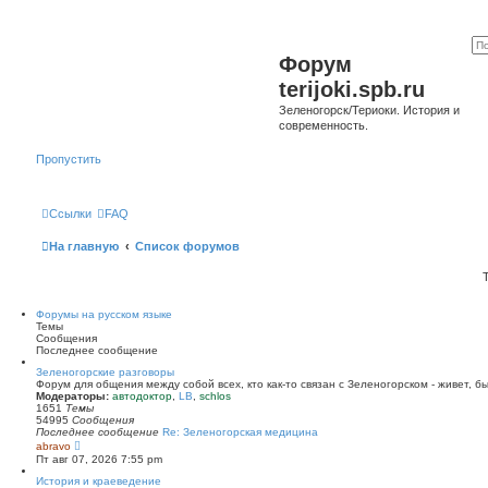
Форум
terijoki.spb.ru
Зеленогорск/Териоки. История и
современность.
Пропустить
Ссылки
FAQ
На главную
Список форумов
Форумы на русском языке
Темы
Сообщения
Последнее сообщение
Зеленогорские разговоры
Форум для общения между собой всех, кто как-то связан с Зеленогорском - живет, б
Модераторы:
автодоктор
,
LB
,
schlos
1651
Темы
54995
Сообщения
Последнее сообщение
Re: Зеленогорская медицина
П
abravo
е
Пт авг 07, 2026 7:55 pm
р
е
История и краеведение