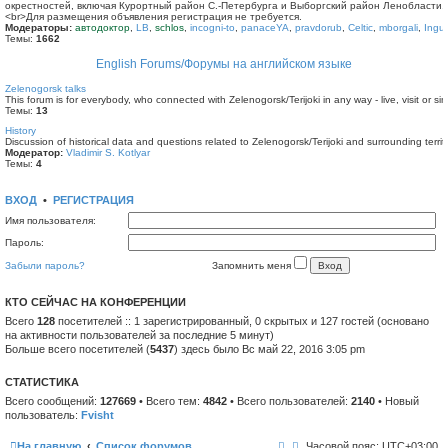
окрестностей, включая Курортный район С.-Петербурга и Выборгский район Ленобласти.
<br>Для размещения объявления регистрация не требуется.
Модераторы:
автодоктор
,
LB
,
schlos
,
incogni-to
,
panaceYA
,
pravdorub
,
Celtic
,
mborgali
,
Ingu
Темы:
1662
English Forums/Форумы на английском языке
Zelenogorsk talks
This forum is for everybody, who connected with Zelenogorsk/Terijoki in any way - live, visit or sim
Темы:
13
History
Discussion of historical data and questions related to Zelenogorsk/Terijoki and surrounding territ
Модератор:
Vladimir S. Kotlyar
Темы:
4
ВХОД
•
РЕГИСТРАЦИЯ
Имя пользователя:
Пароль:
Забыли пароль?
Запомнить меня
КТО СЕЙЧАС НА КОНФЕРЕНЦИИ
Всего
128
посетителей :: 1 зарегистрированный, 0 скрытых и 127 гостей (основано
на активности пользователей за последние 5 минут)
Больше всего посетителей (
5437
) здесь было Вс май 22, 2016 3:05 pm
СТАТИСТИКА
Всего сообщений:
127669
• Всего тем:
4842
• Всего пользователей:
2140
• Новый
пользователь:
Fvisht
На главную
Список форумов
Часовой пояс:
UTC+03:00