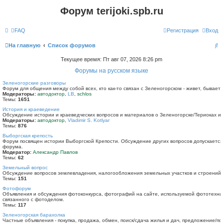
Форум terijoki.spb.ru
FAQ
Регистрация
Вход
П
На главную
Список форумов
о
Текущее время: Пт авг 07, 2026 8:26 pm
и
Форумы на русском языке
с
Зеленогорские разговоры
Форум для общения между собой всех, кто как-то связан с Зеленогорском - живет, бывает,
к
Модераторы:
автодоктор
,
LB
,
schlos
Темы:
1651
История и краеведение
Обсуждение истории и краеведческих вопросов и материалов о Зеленогорске/Териоках 
Модераторы:
автодоктор
,
Vladimir S. Kotlyar
Темы:
876
Выборгская крепость
Форум посвящен истории Выборгской Крепости. Обсуждение других вопросов допускается т
форума.
Модератор:
Александр Павлов
Темы:
62
Земельный вопрос
Обсуждение вопросов землевладения, налогообложения земельных участков и строений, 
Темы:
151
Фотофорум
Объявления и обсуждения фотоконкурса, фотографий на сайте, используемой фототехни
связанного с фотоделом.
Темы:
117
Зеленогорская барахолка
Частные объявления - покупка, продажа, обмен, поиск/сдача жилья и дач, предложение/по