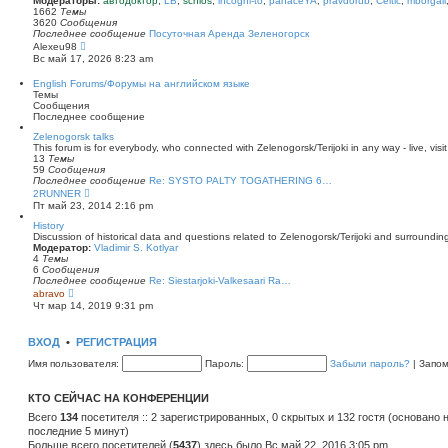
Модераторы:
автодоктор
,
LB
,
schlos
,
incogni-to
,
panaceYA
,
pravdorub
,
Celtic
,
mborgali
ю
у
п
1662
Темы
с
о
3620
Сообщения
о
с
Последнее сообщение
Посуточная Аренда Зеленогорск
о
л
П
Alexeu98
б
е
е
Вс май 17, 2026 8:23 am
щ
д
р
е
н
е
English Forums/Форумы на английском языке
н
е
й
Темы
и
м
т
Сообщения
ю
у
и
Последнее сообщение
с
к
о
п
Zelenogorsk talks
о
о
This forum is for everybody, who connected with Zelenogorsk/Terijoki in any way - live, visit
б
с
13
Темы
щ
л
59
Сообщения
е
е
Последнее сообщение
Re: SYSTO PALTY TOGATHERING 6…
н
д
П
2RUNNER
и
н
е
Пт май 23, 2014 2:16 pm
ю
е
р
м
е
History
у
й
Discussion of historical data and questions related to Zelenogorsk/Terijoki and surrounding 
с
т
Модератор:
Vladimir S. Kotlyar
о
и
4
Темы
о
к
6
Сообщения
б
п
Последнее сообщение
Re: Siestarjoki-Valkesaari Ra…
щ
о
П
abravo
е
с
е
Чт мар 14, 2019 9:31 pm
н
л
р
и
е
е
ю
д
й
ВХОД
•
РЕГИСТРАЦИЯ
н
т
е
и
Имя пользователя:
Пароль:
Забыли пароль?
|
Запо
м
к
у
п
с
о
КТО СЕЙЧАС НА КОНФЕРЕНЦИИ
о
с
о
л
Всего
134
посетителя :: 2 зарегистрированных, 0 скрытых и 132 гостя (основано 
б
е
последние 5 минут)
щ
д
е
Больше всего посетителей (
н
5437
) здесь было Вс май 22, 2016 3:05 pm