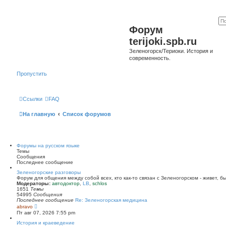
Форум
terijoki.spb.ru
Зеленогорск/Териоки. История и
современность.
Пропустить
Ссылки
FAQ
На главную
Список форумов
Форумы на русском языке
Темы
Сообщения
Последнее сообщение
Зеленогорские разговоры
Форум для общения между собой всех, кто как-то связан с Зеленогорском - живет, б
Модераторы:
автодоктор
,
LB
,
schlos
1651
Темы
54995
Сообщения
Последнее сообщение
Re: Зеленогорская медицина
П
abravo
е
Пт авг 07, 2026 7:55 pm
р
е
История и краеведение