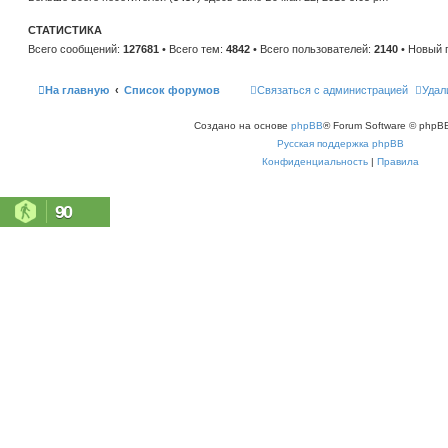
н
е
и
м
ю
СТАТИСТИКА
у
с
Всего сообщений:
127681
• Всего тем:
4842
• Всего пользователей:
2140
• Новый 
о
о
б
щ
На главную
Список форумов
Связаться с администрацией
Удал
е
н
и
Создано на основе
phpBB
® Forum Software © phpBB
ю
Русская поддержка phpBB
Конфиденциальность
|
Правила
90