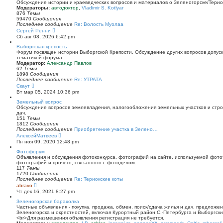
й
Обсуждение истории и краеведческих вопросов и материалов о Зеленогорске/Тери
т
Модераторы:
автодоктор
,
Vladimir S. Kotlyar
и
876
Темы
к
59470
Сообщения
п
Последнее сообщение
Re: Волость Муолаа
о
П
Сергей Ренни
с
е
Сб авг 08, 2026 6:42 pm
л
р
е
е
Выборгская крепость
д
й
Форум посвящен истории Выборгской Крепости. Обсуждение других вопросов допуска
н
т
тематикой форума.
е
и
Модератор:
Александр Павлов
м
к
62
Темы
у
п
1898
Сообщения
с
о
Последнее сообщение
Re: УТРАТА
о
с
П
Скаут
о
л
е
Вт мар 05, 2024 10:36 pm
б
е
р
щ
д
е
Земельный вопрос
е
н
й
Обсуждение вопросов землевладения, налогообложения земельных участков и стро
н
е
т
дач.
и
м
и
151
Темы
ю
у
к
1812
Сообщения
с
п
Последнее сообщение
Приобретение участка в Зелено…
о
о
П
АлексейМатвеев
о
с
е
Пн ноя 09, 2020 12:48 pm
б
л
р
щ
е
е
Фотофорум
е
д
й
Объявления и обсуждения фотоконкурса, фотографий на сайте, используемой фото
н
н
т
фотографий и прочего, связанного с фотоделом.
и
е
и
117
Темы
ю
м
к
1720
Сообщения
у
п
Последнее сообщение
Re: Териокские коты
с
о
П
abravo
о
с
е
Чт дек 16, 2021 8:27 pm
о
л
р
б
е
е
Зеленогорская барахолка
щ
д
й
Частные объявления - покупка, продажа, обмен, поиск/сдача жилья и дач, предложе
е
н
т
Зеленогорска и окрестностей, включая Курортный район С.-Петербурга и Выборгск
н
е
и
<br>Для размещения объявления регистрация не требуется.
и
м
к