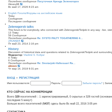
о
с
Последнее сообщение
Посуточная Аренда Зеленогорск
о
л
П
Alexeu98
б
е
е
Вс май 17, 2026 8:23 am
щ
д
р
е
н
е
English Forums/Форумы на английском языке
н
е
й
Темы
и
м
т
Сообщения
ю
у
и
Последнее сообщение
с
к
о
п
Zelenogorsk talks
о
о
This forum is for everybody, who connected with Zelenogorsk/Terijoki in any way - live, visit
б
с
13
Темы
щ
л
59
Сообщения
е
е
Последнее сообщение
Re: SYSTO PALTY TOGATHERING 6…
н
д
П
2RUNNER
и
н
е
Пт май 23, 2014 2:16 pm
ю
е
р
м
History
е
у
й
Discussion of historical data and questions related to Zelenogorsk/Terijoki and surrounding 
с
т
Модератор:
Vladimir S. Kotlyar
о
и
4
Темы
о
к
6
Сообщения
б
п
Последнее сообщение
Re: Siestarjoki-Valkesaari Ra…
щ
о
П
abravo
е
с
е
Чт мар 14, 2019 9:31 pm
н
л
р
и
е
е
ю
д
й
ВХОД
•
РЕГИСТРАЦИЯ
н
т
е
и
Имя пользователя:
Пароль:
Забыли пароль?
|
Запо
м
к
у
п
с
о
КТО СЕЙЧАС НА КОНФЕРЕНЦИИ
о
с
о
л
Всего
329
посетителей :: 1 зарегистрированный, 0 скрытых и 328 гостей (основан
б
е
последние 5 минут)
щ
д
Больше всего посетителей (
5437
) здесь было Вс май 22, 2016 3:05 pm
е
н
н
е
и
м
СТАТИСТИКА