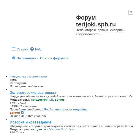
Форум
terijoki.spb.ru
Зеленогорск/Териоки. История и
современность.
Ссылки
FAQ
На главную
Список форумов
Форумы на русском языке
Темы
Сообщения
Последнее сообщение
Зеленогорские разговоры
Форум для общения между собой всех, кто как-то связан с Зеленогорском - живет, б
Модераторы:
автодоктор
,
LB
,
schlos
1651
Темы
54994
Сообщения
Последнее сообщение
Re: Зеленогорская медицина
П
abravo
е
Пт июл 31, 2026 8:46 pm
р
История и краеведение
е
й
Обсуждение истории и краеведческих вопросов и материалов о Зеленогорске/Тери
т
Модераторы:
автодоктор
,
Vladimir S. Kotlyar
и
876
Темы