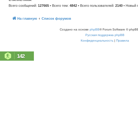
ю
у
с
Всего сообщений:
127665
• Всего тем:
4842
• Всего пользователей:
2140
• Новый 
о
о
б
щ
На главную
Список форумов
е
н
и
Создано на основе
phpBB
® Forum Software © phpBB
ю
Русская поддержка phpBB
Конфиденциальность
|
Правила
142