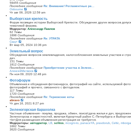
к
59455
Сообщения
п
Последнее сообщение
Re: Внимание! Регламентные ра…
о
П
Osbourne
с
е
Чт авг 06, 2026 12:59 am
л
р
Выборгская крепость
е
е
д
й
Форум посвящен истории Выборгской Крепости. Обсуждение других вопросов допуска
н
т
тематикой форума.
е
и
Модератор:
Александр Павлов
м
к
62
Темы
у
п
1898
Сообщения
с
о
Последнее сообщение
Re: УТРАТА
о
с
П
Скаут
о
л
е
Вт мар 05, 2024 10:36 pm
б
е
р
щ
Земельный вопрос
д
е
е
н
й
Обсуждение вопросов землевладения, налогообложения земельных участков и стро
н
е
т
дач.
и
м
и
151
Темы
ю
у
к
1812
Сообщения
с
п
Последнее сообщение
Приобретение участка в Зелено…
о
о
П
АлексейМатвеев
о
с
е
Пн ноя 09, 2020 12:48 pm
б
л
р
щ
Фотофорум
е
е
е
д
й
Объявления и обсуждения фотоконкурса, фотографий на сайте, используемой фото
н
н
т
фотографий и прочего, связанного с фотоделом.
и
е
и
117
Темы
ю
м
к
1720
Сообщения
у
п
Последнее сообщение
Re: Териокские коты
с
о
П
abravo
о
с
е
Чт дек 16, 2021 8:27 pm
о
л
р
б
Зеленогорская барахолка
е
е
щ
д
й
Частные объявления - покупка, продажа, обмен, поиск/сдача жилья и дач, предложе
е
н
т
Зеленогорска и окрестностей, включая Курортный район С.-Петербурга и Выборгск
н
е
и
<br>Для размещения объявления регистрация не требуется.
и
м
к
Модераторы:
автодоктор
,
LB
,
schlos
,
incogni-to
,
panaceYA
,
pravdorub
,
Celtic
,
mborgal
ю
у
п
1662
Темы
с
о
3620
Сообщения