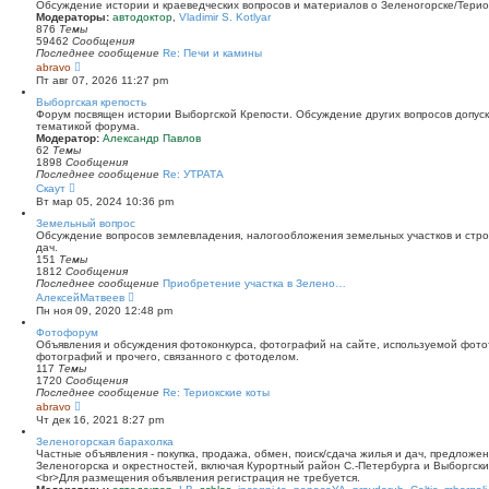
й
Обсуждение истории и краеведческих вопросов и материалов о Зеленогорске/Тери
т
Модераторы:
автодоктор
,
Vladimir S. Kotlyar
и
876
Темы
к
59462
Сообщения
п
Последнее сообщение
Re: Печи и камины
о
П
abravo
с
е
Пт авг 07, 2026 11:27 pm
л
р
е
е
Выборгская крепость
д
й
Форум посвящен истории Выборгской Крепости. Обсуждение других вопросов допуска
н
т
тематикой форума.
е
и
Модератор:
Александр Павлов
м
к
62
Темы
у
п
1898
Сообщения
с
о
Последнее сообщение
Re: УТРАТА
о
с
П
Скаут
о
л
е
Вт мар 05, 2024 10:36 pm
б
е
р
щ
д
е
Земельный вопрос
е
н
й
Обсуждение вопросов землевладения, налогообложения земельных участков и стро
н
е
т
дач.
и
м
и
151
Темы
ю
у
к
1812
Сообщения
с
п
Последнее сообщение
Приобретение участка в Зелено…
о
о
П
АлексейМатвеев
о
с
е
Пн ноя 09, 2020 12:48 pm
б
л
р
щ
е
е
Фотофорум
е
д
й
Объявления и обсуждения фотоконкурса, фотографий на сайте, используемой фото
н
н
т
фотографий и прочего, связанного с фотоделом.
и
е
и
117
Темы
ю
м
к
1720
Сообщения
у
п
Последнее сообщение
Re: Териокские коты
с
о
П
abravo
о
с
е
Чт дек 16, 2021 8:27 pm
о
л
р
б
е
е
Зеленогорская барахолка
щ
д
й
Частные объявления - покупка, продажа, обмен, поиск/сдача жилья и дач, предложе
е
н
т
Зеленогорска и окрестностей, включая Курортный район С.-Петербурга и Выборгск
н
е
и
<br>Для размещения объявления регистрация не требуется.
и
м
к