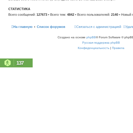
н
е
и
м
ю
СТАТИСТИКА
у
с
Всего сообщений:
127673
• Всего тем:
4842
• Всего пользователей:
2140
• Новый 
о
о
б
щ
На главную
Список форумов
Связаться с администрацией
Удал
е
н
и
Создано на основе
phpBB
® Forum Software © phpBB
ю
Русская поддержка phpBB
Конфиденциальность
|
Правила
137