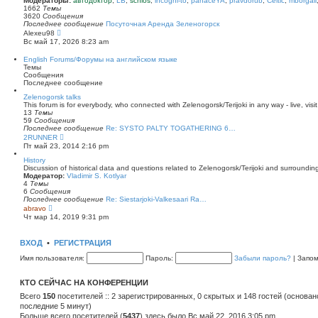
Модераторы:
автодоктор
,
LB
,
schlos
,
incogni-to
,
panaceYA
,
pravdorub
,
Celtic
,
mborgali
ю
у
п
1662
Темы
с
о
3620
Сообщения
о
с
Последнее сообщение
Посуточная Аренда Зеленогорск
о
л
П
Alexeu98
б
е
е
Вс май 17, 2026 8:23 am
щ
д
р
е
н
е
English Forums/Форумы на английском языке
н
е
й
Темы
и
м
т
Сообщения
ю
у
и
Последнее сообщение
с
к
о
п
Zelenogorsk talks
о
о
This forum is for everybody, who connected with Zelenogorsk/Terijoki in any way - live, visit
б
с
13
Темы
щ
л
59
Сообщения
е
е
Последнее сообщение
Re: SYSTO PALTY TOGATHERING 6…
н
д
П
2RUNNER
и
н
е
Пт май 23, 2014 2:16 pm
ю
е
р
м
е
History
у
й
Discussion of historical data and questions related to Zelenogorsk/Terijoki and surrounding 
с
т
Модератор:
Vladimir S. Kotlyar
о
и
4
Темы
о
к
6
Сообщения
б
п
Последнее сообщение
Re: Siestarjoki-Valkesaari Ra…
щ
о
П
abravo
е
с
е
Чт мар 14, 2019 9:31 pm
н
л
р
и
е
е
ю
д
й
ВХОД
•
РЕГИСТРАЦИЯ
н
т
е
и
Имя пользователя:
Пароль:
Забыли пароль?
|
Запо
м
к
у
п
с
о
КТО СЕЙЧАС НА КОНФЕРЕНЦИИ
о
с
о
л
Всего
150
посетителей :: 2 зарегистрированных, 0 скрытых и 148 гостей (основан
б
е
последние 5 минут)
щ
д
е
Больше всего посетителей (
н
5437
) здесь было Вс май 22, 2016 3:05 pm