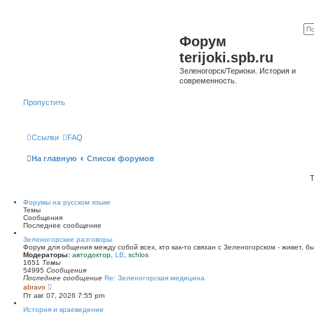
Форум
terijoki.spb.ru
Зеленогорск/Териоки. История и
современность.
Пропустить
Ссылки
FAQ
На главную
Список форумов
Т
Форумы на русском языке
Темы
Сообщения
Последнее сообщение
Зеленогорские разговоры
Форум для общения между собой всех, кто как-то связан с Зеленогорском - живет, б
Модераторы:
автодоктор
,
LB
,
schlos
1651
Темы
54995
Сообщения
Последнее сообщение
Re: Зеленогорская медицина
П
abravo
е
Пт авг 07, 2026 7:55 pm
р
е
История и краеведение