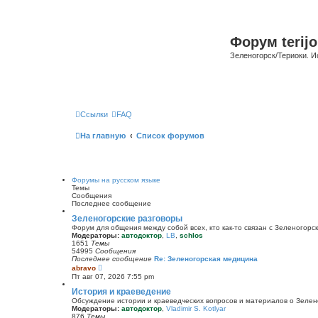
Форум terijo
Зеленогорск/Териоки. И
Ссылки
FAQ
На главную
Список форумов
Форумы на русском языке
Темы
Сообщения
Последнее сообщение
Зеленогорские разговоры
Форум для общения между собой всех, кто как-то связан с Зеленогорск
Модераторы:
автодоктор
,
LB
,
schlos
1651
Темы
54995
Сообщения
Последнее сообщение
Re: Зеленогорская медицина
П
abravo
е
Пт авг 07, 2026 7:55 pm
р
е
История и краеведение
й
Обсуждение истории и краеведческих вопросов и материалов о Зелен
т
Модераторы:
автодоктор
,
Vladimir S. Kotlyar
и
876
Темы