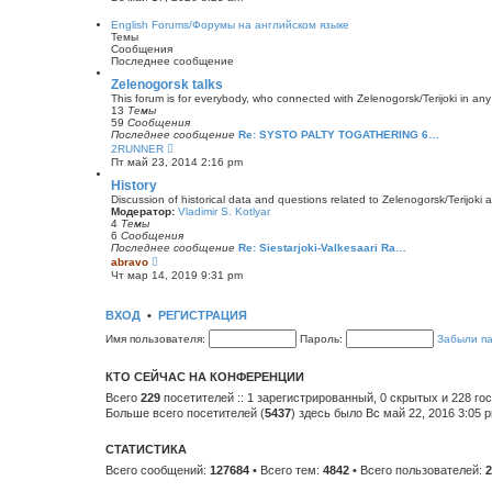
е
р
б
д
е
щ
English Forums/Форумы на английском языке
н
й
е
Темы
е
т
н
Сообщения
м
и
и
Последнее сообщение
у
к
ю
с
п
Zelenogorsk talks
о
о
о
This forum is for everybody, who connected with Zelenogorsk/Terijoki in any wa
с
б
13
Темы
л
щ
59
Сообщения
е
е
Последнее сообщение
Re: SYSTO PALTY TOGATHERING 6…
д
н
П
2RUNNER
н
и
е
Пт май 23, 2014 2:16 pm
е
ю
р
м
е
History
у
й
с
Discussion of historical data and questions related to Zelenogorsk/Terijoki a
т
о
Модератор:
Vladimir S. Kotlyar
и
о
4
Темы
к
б
6
Сообщения
п
щ
Последнее сообщение
Re: Siestarjoki-Valkesaari Ra…
о
П
е
abravo
с
е
н
Чт мар 14, 2019 9:31 pm
л
р
и
е
е
ю
д
й
ВХОД
•
РЕГИСТРАЦИЯ
н
т
е
и
Имя пользователя:
м
Пароль:
Забыли п
к
у
п
с
о
о
КТО СЕЙЧАС НА КОНФЕРЕНЦИИ
с
о
л
Всего
229
посетителей :: 1 зарегистрированный, 0 скрытых и 228 го
б
е
щ
Больше всего посетителей (
5437
) здесь было Вс май 22, 2016 3:05 
д
е
н
н
е
и
СТАТИСТИКА
м
ю
у
Всего сообщений:
127684
• Всего тем:
4842
• Всего пользователей:
2
с
о