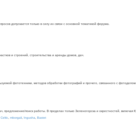
росов допускается только в силу их связи с основной тематикой форума.
стков и строений, строительства и аренды домов, дач.
ьзуемой фототехники, методов обработки фотографий и прочего, связанного с фотоделом
дач, предложение/поиск работы. В пределах только Зеленогорска и окрестностей, включая
,
Celtic
,
mborgali
,
Ingusha
,
Bastet