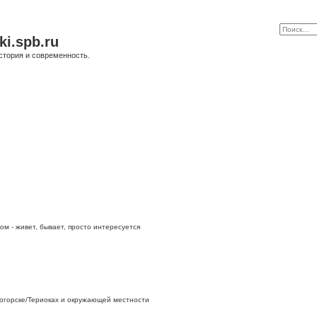
ki.spb.ru
стория и современность.
ом - живет, бывает, просто интересуется
огорске/Териоках и окружающей местности