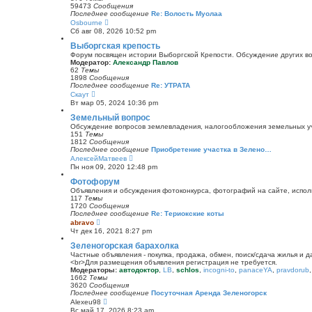
к
59473
Сообщения
п
Последнее сообщение
Re: Волость Муолаа
о
П
Osbourne
с
е
Сб авг 08, 2026 10:52 pm
л
р
е
е
Выборгская крепость
д
й
Форум посвящен истории Выборгской Крепости. Обсуждение других воп
н
т
Модератор:
Александр Павлов
е
и
62
Темы
м
к
1898
Сообщения
у
п
Последнее сообщение
Re: УТРАТА
с
о
П
Скаут
о
с
е
о
Вт мар 05, 2024 10:36 pm
л
р
б
е
е
Земельный вопрос
щ
д
й
е
Обсуждение вопросов землевладения, налогообложения земельных уча
н
т
н
151
Темы
е
и
и
1812
Сообщения
м
к
ю
Последнее сообщение
Приобретение участка в Зелено…
у
п
П
АлексейМатвеев
с
о
е
о
Пн ноя 09, 2020 12:48 pm
с
р
о
л
е
Фотофорум
б
е
й
щ
Объявления и обсуждения фотоконкурса, фотографий на сайте, испол
д
т
е
117
Темы
н
и
н
1720
Сообщения
е
к
и
Последнее сообщение
Re: Териокские коты
м
п
ю
П
abravo
у
о
е
с
Чт дек 16, 2021 8:27 pm
с
р
о
л
е
Зеленогорская барахолка
о
е
й
б
Частные объявления - покупка, продажа, обмен, поиск/сдача жилья и 
д
т
щ
<br>Для размещения объявления регистрация не требуется.
н
и
е
Модераторы:
автодоктор
,
LB
,
schlos
,
incogni-to
,
panaceYA
,
pravdorub
е
к
н
1662
Темы
м
п
и
3620
Сообщения
у
о
ю
Последнее сообщение
Посуточная Аренда Зеленогорск
с
с
П
Alexeu98
о
л
е
о
Вс май 17, 2026 8:23 am