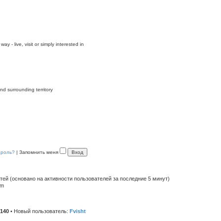
y - live, visit or simply interested in
nd surrounding territory
ароль?
|
Запомнить меня
стей (основано на активности пользователей за последние 5 минут)
pm
140
• Новый пользователь:
Fvisht