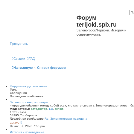
Форум
terijoki.spb.ru
Зеленогорск/Териоки. История и
современность.
Пропустить
Ссылки
FAQ
На главную
Список форумов
Форумы на русском языке
Темы
Сообщения
Последнее сообщение
Зеленогорские разговоры
Форум для общения между собой всех, кто как-то связан с Зеленогорском - живет, б
Модераторы:
автодоктор
,
LB
,
schlos
1651
Темы
54995
Сообщения
Последнее сообщение
Re: Зеленогорская медицина
П
abravo
е
Пт авг 07, 2026 7:55 pm
р
е
История и краеведение