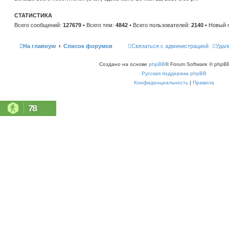
н
е
и
м
ю
СТАТИСТИКА
у
с
Всего сообщений:
127679
• Всего тем:
4842
• Всего пользователей:
2140
• Новый 
о
о
б
щ
На главную
Список форумов
Связаться с администрацией
Удал
е
н
и
Создано на основе
phpBB
® Forum Software © phpBB
ю
Русская поддержка phpBB
Конфиденциальность
|
Правила
78