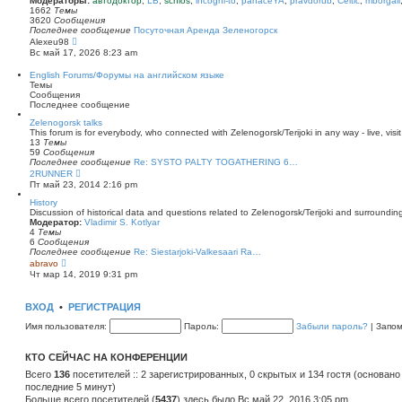
Модераторы:
автодоктор
,
LB
,
schlos
,
incogni-to
,
panaceYA
,
pravdorub
,
Celtic
,
mborgali
ю
у
п
1662
Темы
с
о
3620
Сообщения
о
с
Последнее сообщение
Посуточная Аренда Зеленогорск
о
л
П
Alexeu98
б
е
е
Вс май 17, 2026 8:23 am
щ
д
р
е
н
е
English Forums/Форумы на английском языке
н
е
й
Темы
и
м
т
Сообщения
ю
у
и
Последнее сообщение
с
к
о
п
Zelenogorsk talks
о
о
This forum is for everybody, who connected with Zelenogorsk/Terijoki in any way - live, visit
б
с
13
Темы
щ
л
59
Сообщения
е
е
Последнее сообщение
Re: SYSTO PALTY TOGATHERING 6…
н
д
П
2RUNNER
и
н
е
Пт май 23, 2014 2:16 pm
ю
е
р
м
е
History
у
й
Discussion of historical data and questions related to Zelenogorsk/Terijoki and surrounding 
с
т
Модератор:
Vladimir S. Kotlyar
о
и
4
Темы
о
к
6
Сообщения
б
п
Последнее сообщение
Re: Siestarjoki-Valkesaari Ra…
щ
о
П
abravo
е
с
е
Чт мар 14, 2019 9:31 pm
н
л
р
и
е
е
ю
д
й
ВХОД
•
РЕГИСТРАЦИЯ
н
т
е
и
Имя пользователя:
Пароль:
Забыли пароль?
|
Запо
м
к
у
п
с
о
КТО СЕЙЧАС НА КОНФЕРЕНЦИИ
о
с
о
л
Всего
136
посетителей :: 2 зарегистрированных, 0 скрытых и 134 гостя (основано
б
е
последние 5 минут)
щ
д
е
Больше всего посетителей (
н
5437
) здесь было Вс май 22, 2016 3:05 pm