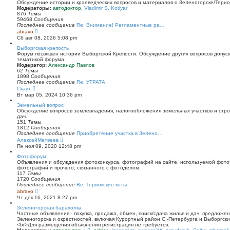
й
Обсуждение истории и краеведческих вопросов и материалов о Зеленогорске/Тери
т
Модераторы:
автодоктор
,
Vladimir S. Kotlyar
и
876
Темы
к
59468
Сообщения
п
Последнее сообщение
Re: Внимание! Регламентные ра…
о
П
abravo
с
е
Сб авг 08, 2026 5:08 pm
л
р
е
е
Выборгская крепость
д
й
Форум посвящен истории Выборгской Крепости. Обсуждение других вопросов допуска
н
т
тематикой форума.
е
и
Модератор:
Александр Павлов
м
к
62
Темы
у
п
1898
Сообщения
с
о
Последнее сообщение
Re: УТРАТА
о
с
П
Скаут
о
л
е
Вт мар 05, 2024 10:36 pm
б
е
р
щ
д
е
Земельный вопрос
е
н
й
Обсуждение вопросов землевладения, налогообложения земельных участков и стро
н
е
т
дач.
и
м
и
151
Темы
ю
у
к
1812
Сообщения
с
п
Последнее сообщение
Приобретение участка в Зелено…
о
о
П
АлексейМатвеев
о
с
е
Пн ноя 09, 2020 12:48 pm
б
л
р
щ
е
е
Фотофорум
е
д
й
Объявления и обсуждения фотоконкурса, фотографий на сайте, используемой фото
н
н
т
фотографий и прочего, связанного с фотоделом.
и
е
и
117
Темы
ю
м
к
1720
Сообщения
у
п
Последнее сообщение
Re: Териокские коты
с
о
П
abravo
о
с
е
Чт дек 16, 2021 8:27 pm
о
л
р
б
е
е
Зеленогорская барахолка
щ
д
й
Частные объявления - покупка, продажа, обмен, поиск/сдача жилья и дач, предложе
е
н
т
Зеленогорска и окрестностей, включая Курортный район С.-Петербурга и Выборгск
н
е
и
<br>Для размещения объявления регистрация не требуется.
и
м
к