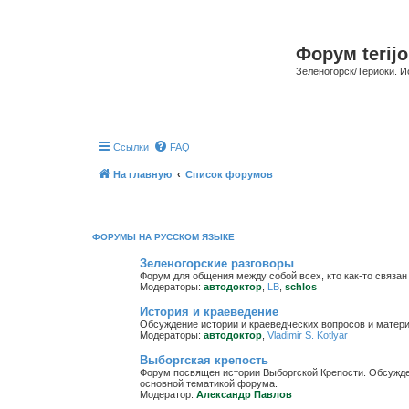
Форум terijo
Зеленогорск/Териоки. И
Ссылки
FAQ
На главную
Список форумов
ФОРУМЫ НА РУССКОМ ЯЗЫКЕ
Зеленогорские разговоры
Форум для общения между собой всех, кто как-то связан 
Модераторы:
автодоктор
,
LB
,
schlos
История и краеведение
Обсуждение истории и краеведческих вопросов и матер
Модераторы:
автодоктор
,
Vladimir S. Kotlyar
Выборгская крепость
Форум посвящен истории Выборгской Крепости. Обсужден
основной тематикой форума.
Модератор:
Александр Павлов