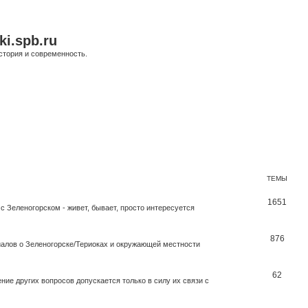
ki.spb.ru
стория и современность.
ТЕМЫ
1651
с Зеленогорском - живет, бывает, просто интересуется
876
иалов о Зеленогорске/Териоках и окружающей местности
62
ие других вопросов допускается только в силу их связи с