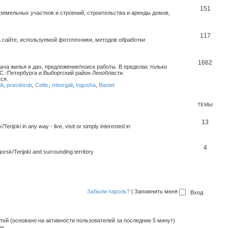
151
емельных участков и строений, строительства и аренды домов,
117
 сайте, используемой фототехники, методов обработки
1662
дача жилья и дач, предложение/поиск работы. В пределах только
С.-Петербурга и Выборгский район Ленобласти.
ся.
YA
,
pravdorub
,
Celtic
,
mborgali
,
Ingusha
,
Bastet
ТЕМЫ
13
rijoki in any way - live, visit or simply interested in
4
orsk/Terijoki and surrounding territory
Забыли пароль?
|
Запомнить меня
стей (основано на активности пользователей за последние 5 минут)
pm