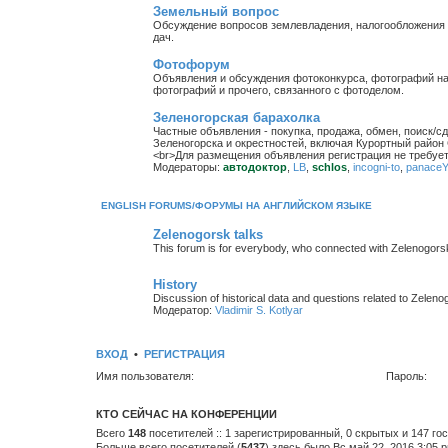
Земельный вопрос
Обсуждение вопросов землевладения, налогообложения з
дач.
Фотофорум
Объявления и обсуждения фотоконкурса, фотографий на
фотографий и прочего, связанного с фотоделом.
Зеленогорская барахолка
Частные объявления - покупка, продажа, обмен, поиск/с
Зеленогорска и окрестностей, включая Курортный район 
<br>Для размещения объявления регистрация не требует
Модераторы:
автодоктор
,
LB
,
schlos
,
incogni-to
,
panace
ENGLISH FORUMS/ФОРУМЫ НА АНГЛИЙСКОМ ЯЗЫКЕ
Zelenogorsk talks
This forum is for everybody, who connected with Zelenogorsk/Te
History
Discussion of historical data and questions related to Zelenog
Модератор:
Vladimir S. Kotlyar
ВХОД
•
РЕГИСТРАЦИЯ
Имя пользователя:
Пароль:
КТО СЕЙЧАС НА КОНФЕРЕНЦИИ
Всего
148
посетителей :: 1 зарегистрированный, 0 скрытых и 147 го
Больше всего посетителей (
5437
) здесь было Вс май 22, 2016 3:05 