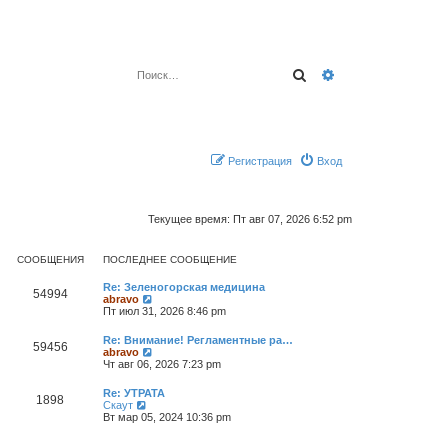
Поиск
Расширенный по
Регистрация
Вход
Текущее время: Пт авг 07, 2026 6:52 pm
СООБЩЕНИЯ
ПОСЛЕДНЕЕ СООБЩЕНИЕ
Re: Зеленогорская медицина
54994
П
abravo
е
Пт июл 31, 2026 8:46 pm
р
е
Re: Внимание! Регламентные ра…
59456
й
П
abravo
т
е
Чт авг 06, 2026 7:23 pm
и
р
к
е
Re: УТРАТА
п
1898
й
П
Скаут
о
т
е
Вт мар 05, 2024 10:36 pm
с
и
р
л
к
е
е
п