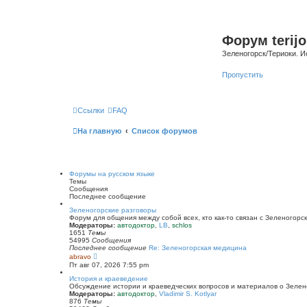
Форум terijo
Зеленогорск/Териоки. И
Пропустить
Ссылки
FAQ
На главную
Список форумов
Форумы на русском языке
Темы
Сообщения
Последнее сообщение
Зеленогорские разговоры
Форум для общения между собой всех, кто как-то связан с Зеленогорск
Модераторы:
автодоктор
,
LB
,
schlos
1651
Темы
54995
Сообщения
Последнее сообщение
Re: Зеленогорская медицина
П
abravo
е
Пт авг 07, 2026 7:55 pm
р
е
История и краеведение
й
Обсуждение истории и краеведческих вопросов и материалов о Зелен
т
Модераторы:
автодоктор
,
Vladimir S. Kotlyar
и
876
Темы