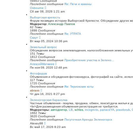
к
59463
Сообщения
п
Последнее сообщение
Re: Печи и камины
о
П
Osbourne
с
е
Сб авг 08, 2026 1:21 am
л
р
е
е
Выборгская крепость
д
й
Форум посвящен истории Выборгской Крепости. Обсуждение других воп
н
т
Модератор:
Александр Павлов
е
и
62
Темы
м
к
1898
Сообщения
у
п
Последнее сообщение
Re: УТРАТА
с
о
П
Скаут
о
с
е
Вт мар 05, 2024 10:36 pm
о
л
р
б
е
е
Земельный вопрос
щ
д
й
Обсуждение вопросов землевладения, налогообложения земельных уча
е
н
т
151
Темы
н
е
и
1812
Сообщения
и
м
к
Последнее сообщение
Приобретение участка в Зелено…
ю
у
п
П
АлексейМатвеев
с
о
е
Пн ноя 09, 2020 12:48 pm
о
с
р
о
л
е
Фотофорум
б
е
й
Объявления и обсуждения фотоконкурса, фотографий на сайте, испол
щ
д
т
117
Темы
е
н
и
1720
Сообщения
н
е
к
Последнее сообщение
Re: Териокские коты
и
м
п
П
abravo
ю
у
о
е
Чт дек 16, 2021 8:27 pm
с
с
р
о
л
е
Зеленогорская барахолка
о
е
й
Частные объявления - покупка, продажа, обмен, поиск/сдача жилья и 
б
д
т
<br>Для размещения объявления регистрация не требуется.
щ
н
и
Модераторы:
автодоктор
,
LB
,
schlos
,
incogni-to
,
panaceYA
,
pravdorub
,
е
е
к
1662
Темы
н
м
п
3620
Сообщения
и
у
о
Последнее сообщение
Посуточная Аренда Зеленогорск
ю
с
с
П
Alexeu98
о
л
е
Вс май 17, 2026 8:23 am
о
е
р
б
д
е