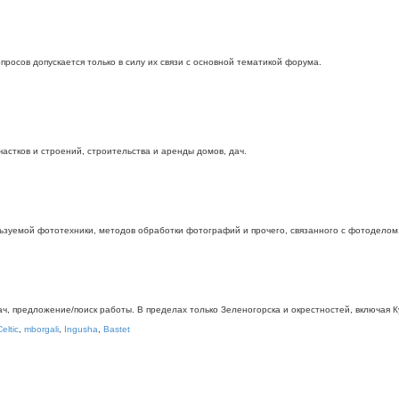
росов допускается только в силу их связи с основной тематикой форума.
стков и строений, строительства и аренды домов, дач.
ьзуемой фототехники, методов обработки фотографий и прочего, связанного с фотоделом
дач, предложение/поиск работы. В пределах только Зеленогорска и окрестностей, включая
Celtic
,
mborgali
,
Ingusha
,
Bastet