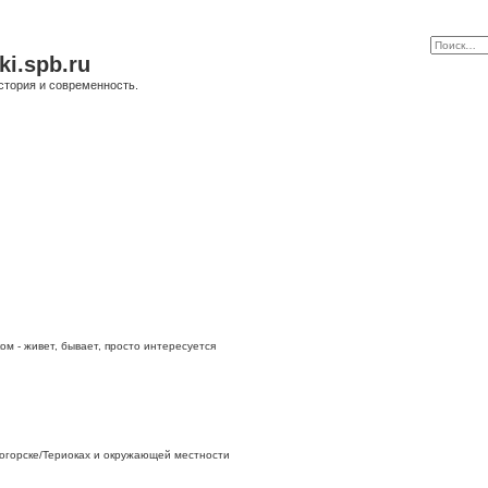
ki.spb.ru
стория и современность.
ом - живет, бывает, просто интересуется
огорске/Териоках и окружающей местности