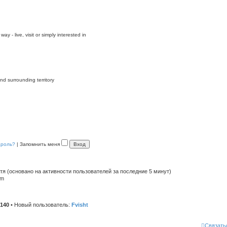
y - live, visit or simply interested in
nd surrounding territory
ароль?
|
Запомнить меня
стя (основано на активности пользователей за последние 5 минут)
pm
140
• Новый пользователь:
Fvisht
Связать