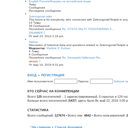
English Forums/Форумы на английском языке
щ
н
й
Темы
е
е
т
Сообщения
н
м
и
Последнее сообщение
и
у
к
ю
с
п
Zelenogorsk talks
о
о
This forum is for everybody, who connected with Zelenogorsk/Terijoki in any wa
о
с
13
Темы
б
л
59
Сообщения
щ
е
Последнее сообщение
Re: SYSTO PALTY TOGATHERING 6…
е
д
П
2RUNNER
н
н
е
Пт май 23, 2014 2:16 pm
и
е
р
ю
м
е
History
у
й
Discussion of historical data and questions related to Zelenogorsk/Terijoki a
с
т
Модератор:
Vladimir S. Kotlyar
о
и
4
Темы
о
к
6
Сообщения
б
п
Последнее сообщение
Re: Siestarjoki-Valkesaari Ra…
щ
о
П
abravo
е
с
е
Чт мар 14, 2019 9:31 pm
н
л
р
и
е
е
ю
д
й
ВХОД
•
РЕГИСТРАЦИЯ
н
т
е
и
Имя пользователя:
Пароль:
Забыли п
м
к
у
п
с
о
КТО СЕЙЧАС НА КОНФЕРЕНЦИИ
о
с
о
л
Всего
125
посетителей :: 1 зарегистрированный, 0 скрытых и 124 го
б
е
Больше всего посетителей (
5437
) здесь было Вс май 22, 2016 3:05 
щ
д
е
н
н
е
СТАТИСТИКА
и
м
ю
у
Всего сообщений:
127674
• Всего тем:
4842
• Всего пользователей:
2
с
о
о
б
На главную
Список форумов