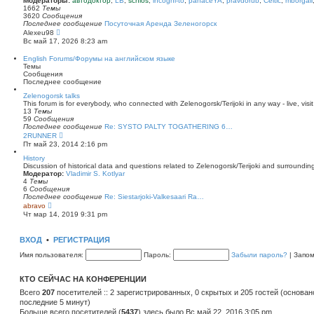
Модераторы:
автодоктор
,
LB
,
schlos
,
incogni-to
,
panaceYA
,
pravdorub
,
Celtic
,
mborgali
ю
у
п
1662
Темы
с
о
3620
Сообщения
о
с
Последнее сообщение
Посуточная Аренда Зеленогорск
о
л
П
Alexeu98
б
е
е
Вс май 17, 2026 8:23 am
щ
д
р
е
н
е
English Forums/Форумы на английском языке
н
е
й
Темы
и
м
т
Сообщения
ю
у
и
Последнее сообщение
с
к
о
п
Zelenogorsk talks
о
о
This forum is for everybody, who connected with Zelenogorsk/Terijoki in any way - live, visit
б
с
13
Темы
щ
л
59
Сообщения
е
е
Последнее сообщение
Re: SYSTO PALTY TOGATHERING 6…
н
д
П
2RUNNER
и
н
е
Пт май 23, 2014 2:16 pm
ю
е
р
м
е
History
у
й
Discussion of historical data and questions related to Zelenogorsk/Terijoki and surrounding 
с
т
Модератор:
Vladimir S. Kotlyar
о
и
4
Темы
о
к
6
Сообщения
б
п
Последнее сообщение
Re: Siestarjoki-Valkesaari Ra…
щ
о
П
abravo
е
с
е
Чт мар 14, 2019 9:31 pm
н
л
р
и
е
е
ю
д
й
ВХОД
•
РЕГИСТРАЦИЯ
н
т
е
и
Имя пользователя:
Пароль:
Забыли пароль?
|
Запо
м
к
у
п
с
о
КТО СЕЙЧАС НА КОНФЕРЕНЦИИ
о
с
о
л
Всего
207
посетителей :: 2 зарегистрированных, 0 скрытых и 205 гостей (основан
б
е
последние 5 минут)
щ
д
е
Больше всего посетителей (
н
5437
) здесь было Вс май 22, 2016 3:05 pm