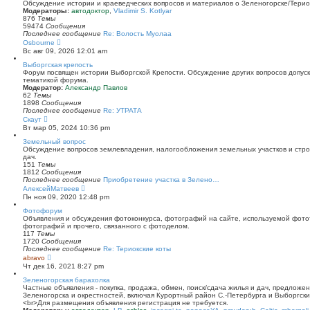
й
Обсуждение истории и краеведческих вопросов и материалов о Зеленогорске/Тери
т
Модераторы:
автодоктор
,
Vladimir S. Kotlyar
и
876
Темы
к
59474
Сообщения
п
Последнее сообщение
Re: Волость Муолаа
о
П
Osbourne
с
е
Вс авг 09, 2026 12:01 am
л
р
е
е
Выборгская крепость
д
й
Форум посвящен истории Выборгской Крепости. Обсуждение других вопросов допуска
н
т
тематикой форума.
е
и
Модератор:
Александр Павлов
м
к
62
Темы
у
п
1898
Сообщения
с
о
Последнее сообщение
Re: УТРАТА
о
с
П
Скаут
о
л
е
Вт мар 05, 2024 10:36 pm
б
е
р
щ
д
е
Земельный вопрос
е
н
й
Обсуждение вопросов землевладения, налогообложения земельных участков и стро
н
е
т
дач.
и
м
и
151
Темы
ю
у
к
1812
Сообщения
с
п
Последнее сообщение
Приобретение участка в Зелено…
о
о
П
АлексейМатвеев
о
с
е
Пн ноя 09, 2020 12:48 pm
б
л
р
щ
е
е
Фотофорум
е
д
й
Объявления и обсуждения фотоконкурса, фотографий на сайте, используемой фото
н
н
т
фотографий и прочего, связанного с фотоделом.
и
е
и
117
Темы
ю
м
к
1720
Сообщения
у
п
Последнее сообщение
Re: Териокские коты
с
о
П
abravo
о
с
е
Чт дек 16, 2021 8:27 pm
о
л
р
б
е
е
Зеленогорская барахолка
щ
д
й
Частные объявления - покупка, продажа, обмен, поиск/сдача жилья и дач, предложе
е
н
т
Зеленогорска и окрестностей, включая Курортный район С.-Петербурга и Выборгск
н
е
и
<br>Для размещения объявления регистрация не требуется.
и
м
к