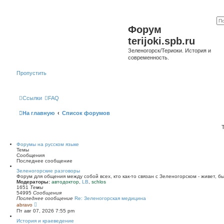
Форум
terijoki.spb.ru
Зеленогорск/Териоки. История и
современность.
Пропустить
Ссылки
FAQ
На главную
Список форумов
Форумы на русском языке
Темы
Сообщения
Последнее сообщение
Зеленогорские разговоры
Форум для общения между собой всех, кто как-то связан с Зеленогорском - живет, б
Модераторы:
автодоктор
,
LB
,
schlos
1651
Темы
54995
Сообщения
Последнее сообщение
Re: Зеленогорская медицина
П
abravo
е
Пт авг 07, 2026 7:55 pm
р
е
История и краеведение