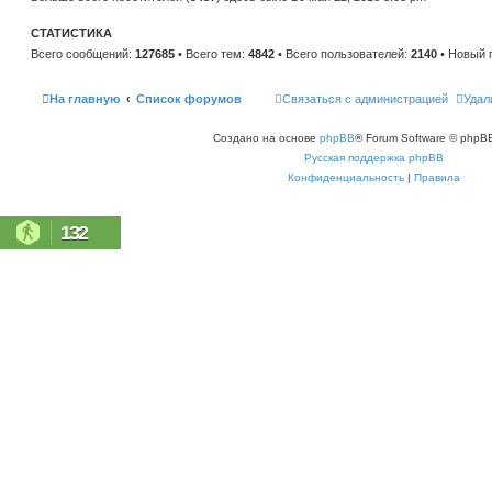
н
е
и
м
ю
СТАТИСТИКА
у
с
Всего сообщений:
127685
• Всего тем:
4842
• Всего пользователей:
2140
• Новый 
о
о
б
щ
На главную
Список форумов
Связаться с администрацией
Удал
е
н
и
Создано на основе
phpBB
® Forum Software © phpBB
ю
Русская поддержка phpBB
Конфиденциальность
|
Правила
132