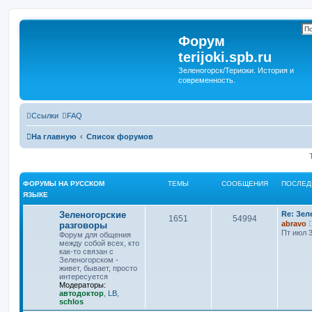
Форум
terijoki.spb.ru
Зеленогорск/Териоки. История и
современность.
Ссылки
FAQ
На главную
Список форумов
ФОРУМЫ НА РУССКОМ
ТЕМЫ
СООБЩЕНИЯ
ПОСЛЕД
ЯЗЫКЕ
Зеленогорские
Re: Зел
1651
54994
abravo
разговоры
Пт июл 3
Форум для общения
между собой всех, кто
как-то связан с
Зеленогорском -
живет, бывает, просто
интересуется
Модераторы:
автодоктор
,
LB
,
schlos