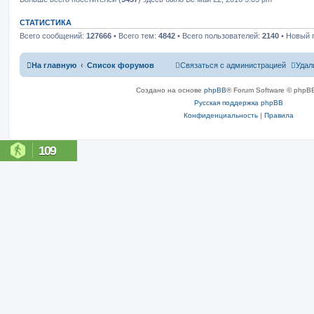
СТАТИСТИКА
Всего сообщений:
127666
• Всего тем:
4842
• Всего пользователей:
2140
• Новый 
На главную
Список форумов
Связаться с администрацией
Удал
Создано на основе
phpBB
® Forum Software © phpBB
Русская поддержка phpBB
Конфиденциальность
|
Правила
109