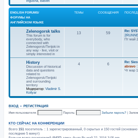
Ingusha
,
Bastet
ENGLISH FORUMS/
ТЕМЫ
СООБЩЕНИЯ
ПОСЛЕД
ФОРУМЫ НА
АНГЛИЙСКОМ ЯЗЫКЕ
Zelenogorsk talks
Re: SY
13
59
2RUNN
This forum is for
everybody, who
Пт май 2
connected with
Zelenogorsk/Terijoki in
any way - live, visit or
simply interested in
History
Re: Sies
4
6
abravo
Discussion of historical
data and questions
Чт мар 1
related to
Zelenogorsk/Terijoki
and surrounding
territory
Модератор:
Vladimir S.
Kotlyar
ВХОД
•
РЕГИСТРАЦИЯ
Имя пользователя:
Пароль:
Забыли пароль?
|
Запо
КТО СЕЙЧАС НА КОНФЕРЕНЦИИ
Всего
151
посетитель :: 1 зарегистрированный, 0 скрытых и 150 гостей (основано
последние 5 минут)
Больше всего посетителей (
5437
) здесь было Вс май 22, 2016 3:05 pm