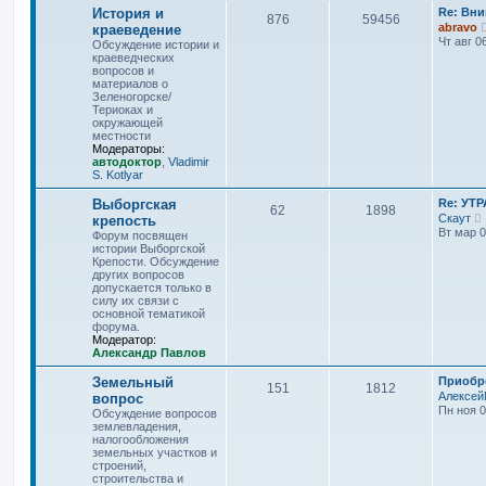
История и
Re: Вн
876
59456
abravo
краеведение
Чт авг 0
Обсуждение истории и
краеведческих
вопросов и
материалов о
Зеленогорске/
Териоках и
окружающей
местности
Модераторы:
автодоктор
,
Vladimir
S. Kotlyar
Выборгская
Re: УТР
62
1898
Скаут
крепость
Вт мар 0
Форум посвящен
истории Выборгской
Крепости. Обсуждение
других вопросов
т
допускается только в
силу их связи с
к
основной тематикой
форума.
Модератор:
Александр Павлов
Земельный
Приобре
151
1812
Алексей
вопрос
Пн ноя 0
Обсуждение вопросов
землевладения,
налогообложения
земельных участков и
строений,
строительства и