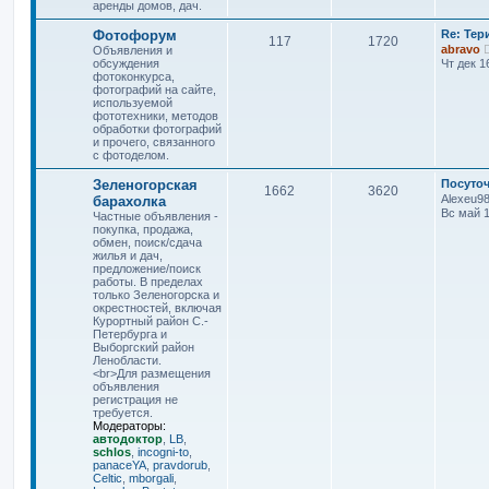
аренды домов, дач.
Фотофорум
Re: Тер
117
1720
abravo
Объявления и
обсуждения
Чт дек 1
фотоконкурса,
фотографий на сайте,
используемой
фототехники, методов
обработки фотографий
и прочего, связанного
с фотоделом.
Зеленогорская
Посуточ
1662
3620
Alexeu9
барахолка
Вс май 1
Частные объявления -
покупка, продажа,
обмен, поиск/сдача
жилья и дач,
предложение/поиск
работы. В пределах
только Зеленогорска и
окрестностей, включая
Курортный район С.-
Петербурга и
Выборгский район
Ленобласти.
<br>Для размещения
объявления
регистрация не
требуется.
Модераторы:
автодоктор
,
LB
,
schlos
,
incogni-to
,
panaceYA
,
pravdorub
,
Celtic
,
mborgali
,