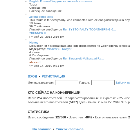
English Forums/Форумы на английском языке
щ
н
й
Темы
е
е
т
Сообщения
н
м
и
Последнее сообщение
и
у
к
ю
с
п
Zelenogorsk talks
о
о
This forum is for everybody, who connected with Zelenogorsk/Terijoki in any wa
о
с
13
Темы
б
л
59
Сообщения
щ
е
Последнее сообщение
Re: SYSTO PALTY TOGATHERING 6…
е
д
П
2RUNNER
н
н
е
Пт май 23, 2014 2:16 pm
и
е
р
ю
м
е
History
у
й
Discussion of historical data and questions related to Zelenogorsk/Terijoki a
с
т
Модератор:
Vladimir S. Kotlyar
о
и
4
Темы
о
к
6
Сообщения
б
п
Последнее сообщение
Re: Siestarjoki-Valkesaari Ra…
щ
о
П
abravo
е
с
е
Чт мар 14, 2019 9:31 pm
н
л
р
и
е
е
ю
д
й
ВХОД
•
РЕГИСТРАЦИЯ
н
т
е
и
Имя пользователя:
Пароль:
Забыли п
м
к
у
п
с
о
КТО СЕЙЧАС НА КОНФЕРЕНЦИИ
о
с
о
л
Всего
257
посетителей :: 2 зарегистрированных, 0 скрытых и 255 го
б
е
Больше всего посетителей (
5437
) здесь было Вс май 22, 2016 3:05 
щ
д
е
н
н
е
СТАТИСТИКА
и
м
ю
у
Всего сообщений:
127666
• Всего тем:
4842
• Всего пользователей:
2
с
о
о
б
На главную
Список форумов