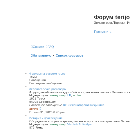
Форум terijo
Зеленогорск/Териоки. И
Пропустить
Ссылки
FAQ
На главную
Список форумов
Форумы на русском языке
Темы
Сообщения
Последнее сообщение
Зеленогорские разговоры
Форум для общения между собой всех, кто как-то связан с Зеленогорск
Модераторы:
автодоктор
,
LB
,
schlos
1651
Темы
54994
Сообщения
Последнее сообщение
Re: Зеленогорская медицина
П
abravo
е
Пт июл 31, 2026 8:46 pm
р
е
История и краеведение
й
Обсуждение истории и краеведческих вопросов и материалов о Зелен
т
Модераторы:
автодоктор
,
Vladimir S. Kotlyar
и
876
Темы