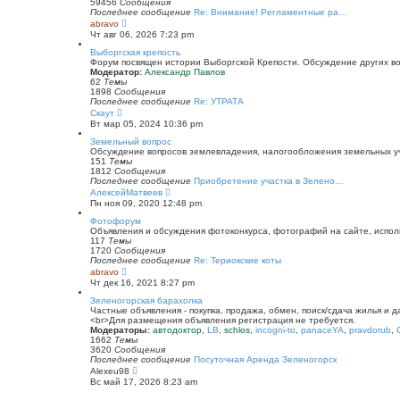
к
59456
Сообщения
п
Последнее сообщение
Re: Внимание! Регламентные ра…
о
П
abravo
с
е
Чт авг 06, 2026 7:23 pm
л
р
е
е
Выборгская крепость
д
й
Форум посвящен истории Выборгской Крепости. Обсуждение других воп
н
т
Модератор:
Александр Павлов
е
и
62
Темы
м
к
1898
Сообщения
у
п
Последнее сообщение
Re: УТРАТА
с
о
П
Скаут
о
с
е
Вт мар 05, 2024 10:36 pm
о
л
р
б
е
е
Земельный вопрос
щ
д
й
Обсуждение вопросов землевладения, налогообложения земельных уча
е
н
т
151
Темы
н
е
и
1812
Сообщения
и
м
к
Последнее сообщение
Приобретение участка в Зелено…
ю
у
п
П
АлексейМатвеев
с
о
е
Пн ноя 09, 2020 12:48 pm
о
с
р
о
л
е
Фотофорум
б
е
й
Объявления и обсуждения фотоконкурса, фотографий на сайте, испол
щ
д
т
117
Темы
е
н
и
1720
Сообщения
н
е
к
Последнее сообщение
Re: Териокские коты
и
м
п
П
abravo
ю
у
о
е
Чт дек 16, 2021 8:27 pm
с
с
р
о
л
е
Зеленогорская барахолка
о
е
й
Частные объявления - покупка, продажа, обмен, поиск/сдача жилья и 
б
д
т
<br>Для размещения объявления регистрация не требуется.
щ
н
и
Модераторы:
автодоктор
,
LB
,
schlos
,
incogni-to
,
panaceYA
,
pravdorub
,
е
е
к
1662
Темы
н
м
п
3620
Сообщения
и
у
о
Последнее сообщение
Посуточная Аренда Зеленогорск
ю
с
с
П
Alexeu98
о
л
е
Вс май 17, 2026 8:23 am
о
е
р
б
д
е