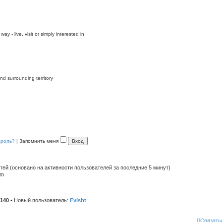
y - live, visit or simply interested in
nd surrounding territory
ароль?
|
Запомнить меня
стей (основано на активности пользователей за последние 5 минут)
pm
140
• Новый пользователь:
Fvisht
Связать