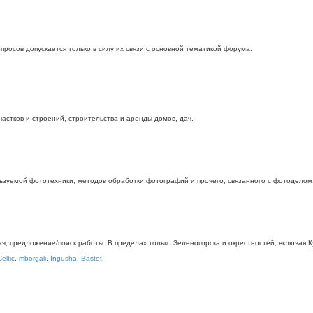
росов допускается только в силу их связи с основной тематикой форума.
стков и строений, строительства и аренды домов, дач.
ьзуемой фототехники, методов обработки фотографий и прочего, связанного с фотоделом
дач, предложение/поиск работы. В пределах только Зеленогорска и окрестностей, включая
Celtic
,
mborgali
,
Ingusha
,
Bastet