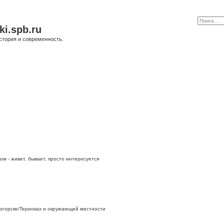
ki.spb.ru
стория и современность.
ом - живет, бывает, просто интересуется
огорске/Териоках и окружающей местности