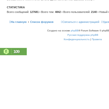
н
е
и
м
ю
СТАТИСТИКА
у
с
Всего сообщений:
127681
• Всего тем:
4842
• Всего пользователей:
2140
• Новый 
о
о
б
щ
На главную
Список форумов
Связаться с администрацией
Удал
е
н
и
Создано на основе
phpBB
® Forum Software © phpBB
ю
Русская поддержка phpBB
Конфиденциальность
|
Правила
109