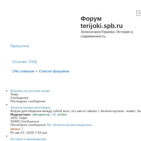
Форум
terijoki.spb.ru
Зеленогорск/Териоки. История и
современность.
Пропустить
Ссылки
FAQ
На главную
Список форумов
Форумы на русском языке
Темы
Сообщения
Последнее сообщение
Зеленогорские разговоры
Форум для общения между собой всех, кто как-то связан с Зеленогорском - живет, б
Модераторы:
автодоктор
,
LB
,
schlos
1651
Темы
54995
Сообщения
Последнее сообщение
Re: Зеленогорская медицина
П
abravo
е
Пт авг 07, 2026 7:55 pm
р
е
История и краеведение