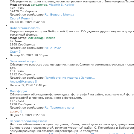
й
Обсуждение истории и краеведческих вопросов и материалов о Зеленогорске/Тери
т
Модераторы:
автодоктор
,
Vladimir S. Kotlyar
и
876
Темы
к
59470
Сообщения
п
Последнее сообщение
Re: Волость Муолаа
о
П
Сергей Ренни
с
е
Сб авг 08, 2026 6:42 pm
л
р
е
е
Выборгская крепость
д
й
Форум посвящен истории Выборгской Крепости. Обсуждение других вопросов допуска
н
т
тематикой форума.
е
и
Модератор:
Александр Павлов
м
к
62
Темы
у
п
1898
Сообщения
с
о
Последнее сообщение
Re: УТРАТА
о
с
П
Скаут
о
л
е
Вт мар 05, 2024 10:36 pm
б
е
р
щ
д
е
Земельный вопрос
е
н
й
Обсуждение вопросов землевладения, налогообложения земельных участков и стро
н
е
т
дач.
и
м
и
151
Темы
ю
у
к
1812
Сообщения
с
п
Последнее сообщение
Приобретение участка в Зелено…
о
о
П
АлексейМатвеев
о
с
е
Пн ноя 09, 2020 12:48 pm
б
л
р
щ
е
е
Фотофорум
е
д
й
Объявления и обсуждения фотоконкурса, фотографий на сайте, используемой фото
н
н
т
фотографий и прочего, связанного с фотоделом.
и
е
и
117
Темы
ю
м
к
1720
Сообщения
у
п
Последнее сообщение
Re: Териокские коты
с
о
П
abravo
о
с
е
Чт дек 16, 2021 8:27 pm
о
л
р
б
е
е
Зеленогорская барахолка
щ
д
й
Частные объявления - покупка, продажа, обмен, поиск/сдача жилья и дач, предложе
е
н
т
Зеленогорска и окрестностей, включая Курортный район С.-Петербурга и Выборгск
н
е
и
<br>Для размещения объявления регистрация не требуется.
и
м
к