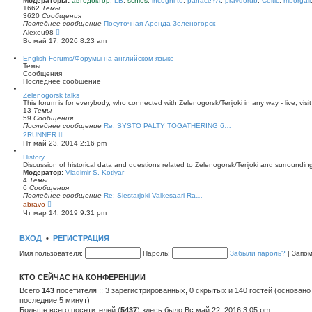
Модераторы:
автодоктор
,
LB
,
schlos
,
incogni-to
,
panaceYA
,
pravdorub
,
Celtic
,
mborgali
ю
у
п
1662
Темы
с
о
3620
Сообщения
о
с
Последнее сообщение
Посуточная Аренда Зеленогорск
о
л
П
Alexeu98
б
е
е
Вс май 17, 2026 8:23 am
щ
д
р
е
н
е
English Forums/Форумы на английском языке
н
е
й
Темы
и
м
т
Сообщения
ю
у
и
Последнее сообщение
с
к
о
п
Zelenogorsk talks
о
о
This forum is for everybody, who connected with Zelenogorsk/Terijoki in any way - live, visit
б
с
13
Темы
щ
л
59
Сообщения
е
е
Последнее сообщение
Re: SYSTO PALTY TOGATHERING 6…
н
д
П
2RUNNER
и
н
е
Пт май 23, 2014 2:16 pm
ю
е
р
м
е
History
у
й
Discussion of historical data and questions related to Zelenogorsk/Terijoki and surrounding 
с
т
Модератор:
Vladimir S. Kotlyar
о
и
4
Темы
о
к
6
Сообщения
б
п
Последнее сообщение
Re: Siestarjoki-Valkesaari Ra…
щ
о
П
abravo
е
с
е
Чт мар 14, 2019 9:31 pm
н
л
р
и
е
е
ю
д
й
ВХОД
•
РЕГИСТРАЦИЯ
н
т
е
и
Имя пользователя:
Пароль:
Забыли пароль?
|
Запо
м
к
у
п
с
о
КТО СЕЙЧАС НА КОНФЕРЕНЦИИ
о
с
о
л
Всего
143
посетителя :: 3 зарегистрированных, 0 скрытых и 140 гостей (основано
б
е
последние 5 минут)
щ
д
е
Больше всего посетителей (
н
5437
) здесь было Вс май 22, 2016 3:05 pm