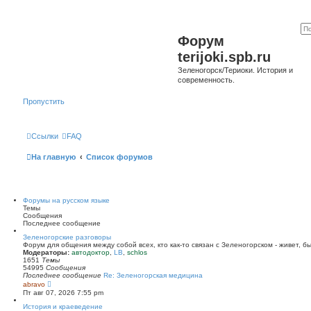
Форум
terijoki.spb.ru
Зеленогорск/Териоки. История и
современность.
Пропустить
Ссылки
FAQ
На главную
Список форумов
Форумы на русском языке
Темы
Сообщения
Последнее сообщение
Зеленогорские разговоры
Форум для общения между собой всех, кто как-то связан с Зеленогорском - живет, б
Модераторы:
автодоктор
,
LB
,
schlos
1651
Темы
54995
Сообщения
Последнее сообщение
Re: Зеленогорская медицина
П
abravo
е
Пт авг 07, 2026 7:55 pm
р
е
История и краеведение