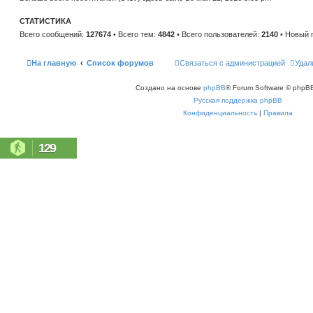
н
е
и
м
ю
СТАТИСТИКА
у
с
Всего сообщений:
127674
• Всего тем:
4842
• Всего пользователей:
2140
• Новый 
о
о
б
щ
На главную
Список форумов
Связаться с администрацией
Удал
е
н
и
Создано на основе
phpBB
® Forum Software © phpBB
ю
Русская поддержка phpBB
Конфиденциальность
|
Правила
129