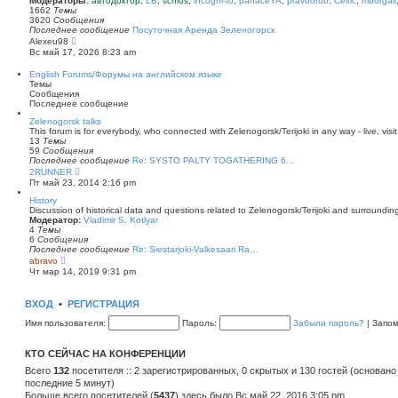
Модераторы:
автодоктор
,
LB
,
schlos
,
incogni-to
,
panaceYA
,
pravdorub
,
Celtic
,
mborgali
ю
у
п
1662
Темы
с
о
3620
Сообщения
о
с
Последнее сообщение
Посуточная Аренда Зеленогорск
о
л
П
Alexeu98
б
е
е
Вс май 17, 2026 8:23 am
щ
д
р
е
н
е
English Forums/Форумы на английском языке
н
е
й
Темы
и
м
т
Сообщения
ю
у
и
Последнее сообщение
с
к
о
п
Zelenogorsk talks
о
о
This forum is for everybody, who connected with Zelenogorsk/Terijoki in any way - live, visit
б
с
13
Темы
щ
л
59
Сообщения
е
е
Последнее сообщение
Re: SYSTO PALTY TOGATHERING 6…
н
д
П
2RUNNER
и
н
е
Пт май 23, 2014 2:16 pm
ю
е
р
м
е
History
у
й
Discussion of historical data and questions related to Zelenogorsk/Terijoki and surrounding 
с
т
Модератор:
Vladimir S. Kotlyar
о
и
4
Темы
о
к
6
Сообщения
б
п
Последнее сообщение
Re: Siestarjoki-Valkesaari Ra…
щ
о
П
abravo
е
с
е
Чт мар 14, 2019 9:31 pm
н
л
р
и
е
е
ю
д
й
ВХОД
•
РЕГИСТРАЦИЯ
н
т
е
и
Имя пользователя:
Пароль:
Забыли пароль?
|
Запо
м
к
у
п
с
о
КТО СЕЙЧАС НА КОНФЕРЕНЦИИ
о
с
о
л
Всего
132
посетителя :: 2 зарегистрированных, 0 скрытых и 130 гостей (основано
б
е
последние 5 минут)
щ
д
е
Больше всего посетителей (
н
5437
) здесь было Вс май 22, 2016 3:05 pm