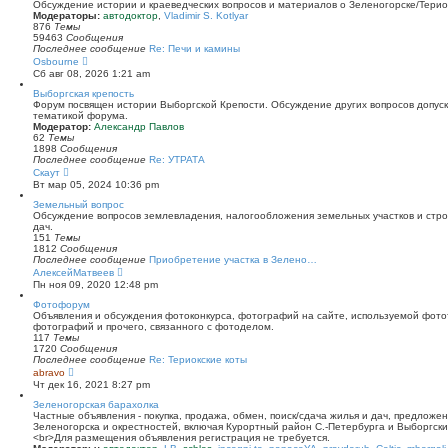
й
Обсуждение истории и краеведческих вопросов и материалов о Зеленогорске/Тери
т
Модераторы:
автодоктор
,
Vladimir S. Kotlyar
и
876
Темы
к
59463
Сообщения
п
Последнее сообщение
Re: Печи и камины
о
П
Osbourne
с
е
Сб авг 08, 2026 1:21 am
л
р
е
е
Выборгская крепость
д
й
Форум посвящен истории Выборгской Крепости. Обсуждение других вопросов допуска
н
т
тематикой форума.
е
и
Модератор:
Александр Павлов
м
к
62
Темы
у
п
1898
Сообщения
с
о
Последнее сообщение
Re: УТРАТА
о
с
П
Скаут
о
л
е
Вт мар 05, 2024 10:36 pm
б
е
р
щ
д
е
Земельный вопрос
е
н
й
Обсуждение вопросов землевладения, налогообложения земельных участков и стро
н
е
т
дач.
и
м
и
151
Темы
ю
у
к
1812
Сообщения
с
п
Последнее сообщение
Приобретение участка в Зелено…
о
о
П
АлексейМатвеев
о
с
е
Пн ноя 09, 2020 12:48 pm
б
л
р
щ
е
е
Фотофорум
е
д
й
Объявления и обсуждения фотоконкурса, фотографий на сайте, используемой фото
н
н
т
фотографий и прочего, связанного с фотоделом.
и
е
и
117
Темы
ю
м
к
1720
Сообщения
у
п
Последнее сообщение
Re: Териокские коты
с
о
П
abravo
о
с
е
Чт дек 16, 2021 8:27 pm
о
л
р
б
е
е
Зеленогорская барахолка
щ
д
й
Частные объявления - покупка, продажа, обмен, поиск/сдача жилья и дач, предложе
е
н
т
Зеленогорска и окрестностей, включая Курортный район С.-Петербурга и Выборгск
н
е
и
<br>Для размещения объявления регистрация не требуется.
и
м
к