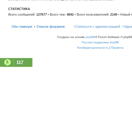
н
е
и
м
ю
СТАТИСТИКА
у
с
Всего сообщений:
127677
• Всего тем:
4842
• Всего пользователей:
2140
• Новый 
о
о
б
щ
На главную
Список форумов
Связаться с администрацией
Удал
е
н
и
Создано на основе
phpBB
® Forum Software © phpBB
ю
Русская поддержка phpBB
Конфиденциальность
|
Правила
117