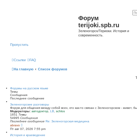
Форум
terijoki.spb.ru
Зеленогорск/Териоки. История и
современность.
Пропустить
Ссылки
FAQ
На главную
Список форумов
Форумы на русском языке
Темы
Сообщения
Последнее сообщение
Зеленогорские разговоры
Форум для общения между собой всех, кто как-то связан с Зеленогорском - живет, б
Модераторы:
автодоктор
,
LB
,
schlos
1651
Темы
54995
Сообщения
Последнее сообщение
Re: Зеленогорская медицина
П
abravo
е
Пт авг 07, 2026 7:55 pm
р
е
История и краеведение