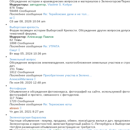
й
Обсуждение истории и краеведческих вопросов и материалов о Зеленогорске/Тери
т
Модераторы:
автодоктор
,
Vladimir S. Kotlyar
и
876
Темы
к
59466
Сообщения
п
Последнее сообщение
Re: Терийокские дачи и не тол…
о
П
isl
с
е
Сб авг 08, 2026 10:04 am
л
р
е
е
Выборгская крепость
д
й
Форум посвящен истории Выборгской Крепости. Обсуждение других вопросов допуска
н
т
тематикой форума.
е
и
Модератор:
Александр Павлов
м
к
62
Темы
у
п
1898
Сообщения
с
о
Последнее сообщение
Re: УТРАТА
о
с
П
Скаут
о
л
е
Вт мар 05, 2024 10:36 pm
б
е
р
щ
д
е
Земельный вопрос
е
н
й
Обсуждение вопросов землевладения, налогообложения земельных участков и стро
н
е
т
дач.
и
м
и
151
Темы
ю
у
к
1812
Сообщения
с
п
Последнее сообщение
Приобретение участка в Зелено…
о
о
П
АлексейМатвеев
о
с
е
Пн ноя 09, 2020 12:48 pm
б
л
р
щ
е
е
Фотофорум
е
д
й
Объявления и обсуждения фотоконкурса, фотографий на сайте, используемой фото
н
н
т
фотографий и прочего, связанного с фотоделом.
и
е
и
117
Темы
ю
м
к
1720
Сообщения
у
п
Последнее сообщение
Re: Териокские коты
с
о
П
abravo
о
с
е
Чт дек 16, 2021 8:27 pm
о
л
р
б
е
е
Зеленогорская барахолка
щ
д
й
Частные объявления - покупка, продажа, обмен, поиск/сдача жилья и дач, предложе
е
н
т
Зеленогорска и окрестностей, включая Курортный район С.-Петербурга и Выборгск
н
е
и
<br>Для размещения объявления регистрация не требуется.
и
м
к