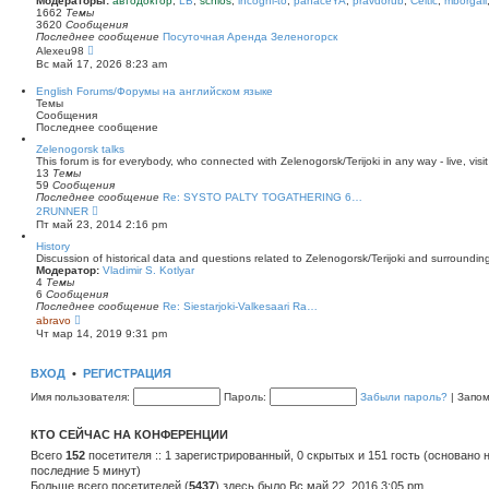
Модераторы:
автодоктор
,
LB
,
schlos
,
incogni-to
,
panaceYA
,
pravdorub
,
Celtic
,
mborgali
ю
у
п
1662
Темы
с
о
3620
Сообщения
о
с
Последнее сообщение
Посуточная Аренда Зеленогорск
о
л
П
Alexeu98
б
е
е
Вс май 17, 2026 8:23 am
щ
д
р
е
н
е
English Forums/Форумы на английском языке
н
е
й
Темы
и
м
т
Сообщения
ю
у
и
Последнее сообщение
с
к
о
п
Zelenogorsk talks
о
о
This forum is for everybody, who connected with Zelenogorsk/Terijoki in any way - live, visit
б
с
13
Темы
щ
л
59
Сообщения
е
е
Последнее сообщение
Re: SYSTO PALTY TOGATHERING 6…
н
д
П
2RUNNER
и
н
е
Пт май 23, 2014 2:16 pm
ю
е
р
м
е
History
у
й
Discussion of historical data and questions related to Zelenogorsk/Terijoki and surrounding 
с
т
Модератор:
Vladimir S. Kotlyar
о
и
4
Темы
о
к
6
Сообщения
б
п
Последнее сообщение
Re: Siestarjoki-Valkesaari Ra…
щ
о
П
abravo
е
с
е
Чт мар 14, 2019 9:31 pm
н
л
р
и
е
е
ю
д
й
ВХОД
•
РЕГИСТРАЦИЯ
н
т
е
и
Имя пользователя:
Пароль:
Забыли пароль?
|
Запо
м
к
у
п
с
о
КТО СЕЙЧАС НА КОНФЕРЕНЦИИ
о
с
о
л
Всего
152
посетителя :: 1 зарегистрированный, 0 скрытых и 151 гость (основано 
б
е
последние 5 минут)
щ
д
е
Больше всего посетителей (
н
5437
) здесь было Вс май 22, 2016 3:05 pm