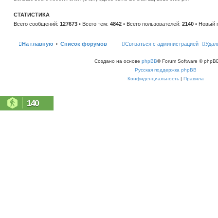
н
е
и
м
ю
СТАТИСТИКА
у
с
Всего сообщений:
127673
• Всего тем:
4842
• Всего пользователей:
2140
• Новый 
о
о
б
щ
На главную
Список форумов
Связаться с администрацией
Удал
е
н
и
Создано на основе
phpBB
® Forum Software © phpBB
ю
Русская поддержка phpBB
Конфиденциальность
|
Правила
140