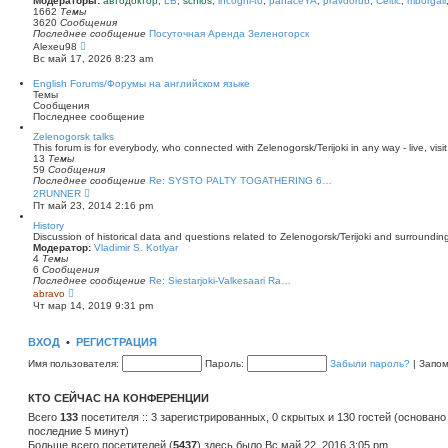
Модераторы:
автодоктор
,
LB
,
schlos
,
incogni-to
,
panaceYA
,
pravdorub
,
Celtic
,
mborgali
ю
у
п
1662
Темы
с
о
3620
Сообщения
о
с
Последнее сообщение
Посуточная Аренда Зеленогорск
о
л
П
Alexeu98
б
е
е
Вс май 17, 2026 8:23 am
щ
д
р
е
н
е
English Forums/Форумы на английском языке
н
е
й
Темы
и
м
т
Сообщения
ю
у
и
Последнее сообщение
с
к
о
п
Zelenogorsk talks
о
о
This forum is for everybody, who connected with Zelenogorsk/Terijoki in any way - live, visit
б
с
13
Темы
щ
л
59
Сообщения
е
е
Последнее сообщение
Re: SYSTO PALTY TOGATHERING 6…
н
д
П
2RUNNER
и
н
е
Пт май 23, 2014 2:16 pm
ю
е
р
м
е
History
у
й
Discussion of historical data and questions related to Zelenogorsk/Terijoki and surrounding 
с
т
Модератор:
Vladimir S. Kotlyar
о
и
4
Темы
о
к
6
Сообщения
б
п
Последнее сообщение
Re: Siestarjoki-Valkesaari Ra…
щ
о
П
abravo
е
с
е
Чт мар 14, 2019 9:31 pm
н
л
р
и
е
е
ю
д
й
ВХОД
•
РЕГИСТРАЦИЯ
н
т
е
и
Имя пользователя:
Пароль:
Забыли пароль?
|
Запо
м
к
у
п
с
о
КТО СЕЙЧАС НА КОНФЕРЕНЦИИ
о
с
о
л
Всего
133
посетителя :: 3 зарегистрированных, 0 скрытых и 130 гостей (основано
б
е
последние 5 минут)
щ
д
е
Больше всего посетителей (
н
5437
) здесь было Вс май 22, 2016 3:05 pm