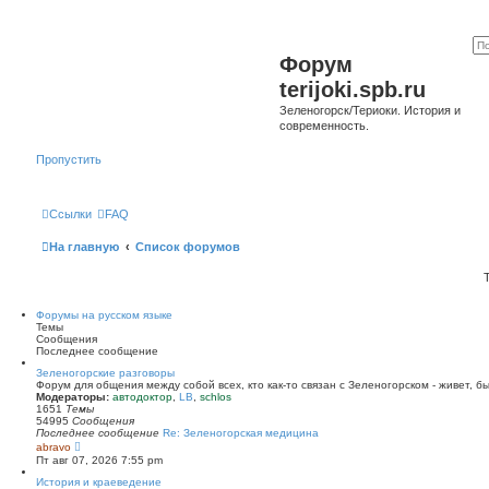
Форум
terijoki.spb.ru
Зеленогорск/Териоки. История и
современность.
Пропустить
Ссылки
FAQ
На главную
Список форумов
Форумы на русском языке
Темы
Сообщения
Последнее сообщение
Зеленогорские разговоры
Форум для общения между собой всех, кто как-то связан с Зеленогорском - живет, б
Модераторы:
автодоктор
,
LB
,
schlos
1651
Темы
54995
Сообщения
Последнее сообщение
Re: Зеленогорская медицина
П
abravo
е
Пт авг 07, 2026 7:55 pm
р
е
История и краеведение