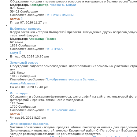
й
Обсуждение истории и краеведческих вопросов и материалов о Зеленогорске/Тери
т
Модераторы:
автодоктор
,
Vladimir S. Kotlyar
и
876
Темы
к
59462
Сообщения
п
Последнее сообщение
Re: Печи и камины
о
П
abravo
с
е
Пт авг 07, 2026 11:27 pm
л
р
е
е
Выборгская крепость
д
й
Форум посвящен истории Выборгской Крепости. Обсуждение других вопросов допуска
н
т
тематикой форума.
е
и
Модератор:
Александр Павлов
м
к
62
Темы
у
п
1898
Сообщения
с
о
Последнее сообщение
Re: УТРАТА
о
с
П
Скаут
о
л
е
Вт мар 05, 2024 10:36 pm
б
е
р
щ
д
е
Земельный вопрос
е
н
й
Обсуждение вопросов землевладения, налогообложения земельных участков и стро
н
е
т
дач.
и
м
и
151
Темы
ю
у
к
1812
Сообщения
с
п
Последнее сообщение
Приобретение участка в Зелено…
о
о
П
АлексейМатвеев
о
с
е
Пн ноя 09, 2020 12:48 pm
б
л
р
щ
е
е
Фотофорум
е
д
й
Объявления и обсуждения фотоконкурса, фотографий на сайте, используемой фото
н
н
т
фотографий и прочего, связанного с фотоделом.
и
е
и
117
Темы
ю
м
к
1720
Сообщения
у
п
Последнее сообщение
Re: Териокские коты
с
о
П
abravo
о
с
е
Чт дек 16, 2021 8:27 pm
о
л
р
б
е
е
Зеленогорская барахолка
щ
д
й
Частные объявления - покупка, продажа, обмен, поиск/сдача жилья и дач, предложе
е
н
т
Зеленогорска и окрестностей, включая Курортный район С.-Петербурга и Выборгск
н
е
и
<br>Для размещения объявления регистрация не требуется.
и
м
к