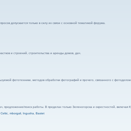
росов допускается только в силу их связи с основной тематикой форума.
стков и строений, строительства и аренды домов, дач.
ьзуемой фототехники, методов обработки фотографий и прочего, связанного с фотоделом
дач, предложение/поиск работы. В пределах только Зеленогорска и окрестностей, включая
,
Celtic
,
mborgali
,
Ingusha
,
Bastet