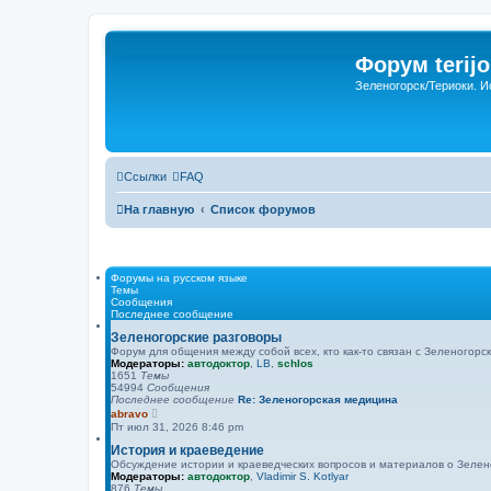
Форум terijo
Зеленогорск/Териоки. И
Ссылки
FAQ
На главную
Список форумов
Форумы на русском языке
Темы
Сообщения
Последнее сообщение
Зеленогорские разговоры
Форум для общения между собой всех, кто как-то связан с Зеленогорск
Модераторы:
автодоктор
,
LB
,
schlos
1651
Темы
54994
Сообщения
Последнее сообщение
Re: Зеленогорская медицина
П
abravo
е
Пт июл 31, 2026 8:46 pm
р
е
История и краеведение
й
Обсуждение истории и краеведческих вопросов и материалов о Зелен
т
Модераторы:
автодоктор
,
Vladimir S. Kotlyar
и
876
Темы