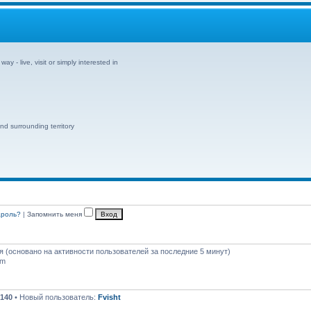
y - live, visit or simply interested in
nd surrounding territory
ароль?
|
Запомнить меня
тя (основано на активности пользователей за последние 5 минут)
pm
140
• Новый пользователь:
Fvisht