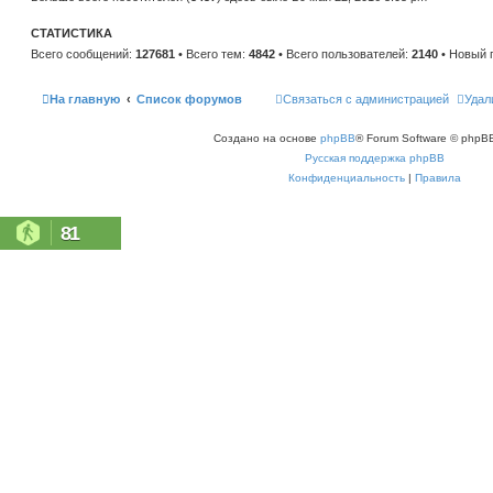
н
е
и
м
ю
СТАТИСТИКА
у
с
Всего сообщений:
127681
• Всего тем:
4842
• Всего пользователей:
2140
• Новый 
о
о
б
щ
На главную
Список форумов
Связаться с администрацией
Удал
е
н
и
Создано на основе
phpBB
® Forum Software © phpBB
ю
Русская поддержка phpBB
Конфиденциальность
|
Правила
81