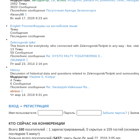
Модераторы:
автодоктор
,
LB
,
schlos
,
incogni-to
,
panaceYA
,
pravdorub
,
Celtic
,
mborgali
ю
у
п
1662
Темы
с
о
3620
Сообщения
о
с
Последнее сообщение
Посуточная Аренда Зеленогорск
о
л
П
Alexeu98
б
е
е
Вс май 17, 2026 8:23 am
щ
д
р
е
н
е
English Forums/Форумы на английском языке
н
е
й
Темы
и
м
т
Сообщения
ю
у
и
Последнее сообщение
с
к
о
п
Zelenogorsk talks
о
о
This forum is for everybody, who connected with Zelenogorsk/Terijoki in any way - live, visit
б
с
13
Темы
щ
л
59
Сообщения
е
е
Последнее сообщение
Re: SYSTO PALTY TOGATHERING 6…
н
д
П
2RUNNER
и
н
е
Пт май 23, 2014 2:16 pm
ю
е
р
м
е
History
у
й
Discussion of historical data and questions related to Zelenogorsk/Terijoki and surrounding 
с
т
Модератор:
Vladimir S. Kotlyar
о
и
4
Темы
о
к
6
Сообщения
б
п
Последнее сообщение
Re: Siestarjoki-Valkesaari Ra…
щ
о
П
abravo
е
с
е
Чт мар 14, 2019 9:31 pm
н
л
р
и
е
е
ю
д
й
ВХОД
•
РЕГИСТРАЦИЯ
н
т
е
и
Имя пользователя:
Пароль:
Забыли пароль?
|
Запо
м
к
у
п
с
о
КТО СЕЙЧАС НА КОНФЕРЕНЦИИ
о
с
о
л
Всего
160
посетителей :: 1 зарегистрированный, 0 скрытых и 159 гостей (основан
б
е
последние 5 минут)
щ
д
е
Больше всего посетителей (
н
5437
) здесь было Вс май 22, 2016 3:05 pm