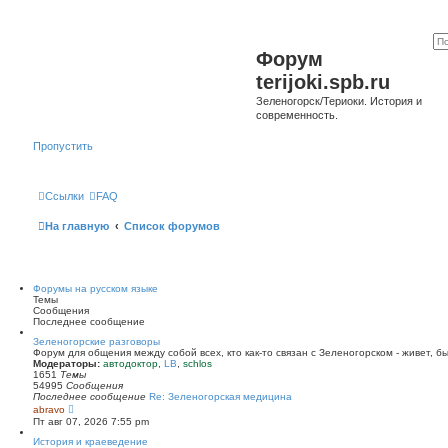
Форум
terijoki.spb.ru
Зеленогорск/Териоки. История и
современность.
Пропустить
Ссылки
FAQ
На главную
Список форумов
Форумы на русском языке
Темы
Сообщения
Последнее сообщение
Зеленогорские разговоры
Форум для общения между собой всех, кто как-то связан с Зеленогорском - живет, б
Модераторы:
автодоктор
,
LB
,
schlos
1651
Темы
54995
Сообщения
Последнее сообщение
Re: Зеленогорская медицина
П
abravo
е
Пт авг 07, 2026 7:55 pm
р
е
История и краеведение