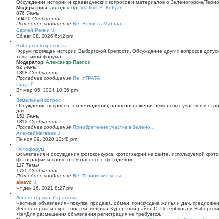
й
Обсуждение истории и краеведческих вопросов и материалов о Зеленогорске/Тери
т
Модераторы:
автодоктор
,
Vladimir S. Kotlyar
и
876
Темы
к
59470
Сообщения
п
Последнее сообщение
Re: Волость Муолаа
о
П
Сергей Ренни
с
е
Сб авг 08, 2026 6:42 pm
л
р
е
е
Выборгская крепость
д
й
Форум посвящен истории Выборгской Крепости. Обсуждение других вопросов допуска
н
т
тематикой форума.
е
и
Модератор:
Александр Павлов
м
к
62
Темы
у
п
1898
Сообщения
с
о
Последнее сообщение
Re: УТРАТА
о
с
П
Скаут
о
л
е
Вт мар 05, 2024 10:36 pm
б
е
р
щ
д
е
Земельный вопрос
е
н
й
Обсуждение вопросов землевладения, налогообложения земельных участков и стро
н
е
т
дач.
и
м
и
151
Темы
ю
у
к
1812
Сообщения
с
п
Последнее сообщение
Приобретение участка в Зелено…
о
о
П
АлексейМатвеев
о
с
е
Пн ноя 09, 2020 12:48 pm
б
л
р
щ
е
е
Фотофорум
е
д
й
Объявления и обсуждения фотоконкурса, фотографий на сайте, используемой фото
н
н
т
фотографий и прочего, связанного с фотоделом.
и
е
и
117
Темы
ю
м
к
1720
Сообщения
у
п
Последнее сообщение
Re: Териокские коты
с
о
П
abravo
о
с
е
Чт дек 16, 2021 8:27 pm
о
л
р
б
е
е
Зеленогорская барахолка
щ
д
й
Частные объявления - покупка, продажа, обмен, поиск/сдача жилья и дач, предложе
е
н
т
Зеленогорска и окрестностей, включая Курортный район С.-Петербурга и Выборгск
н
е
и
<br>Для размещения объявления регистрация не требуется.
и
м
к