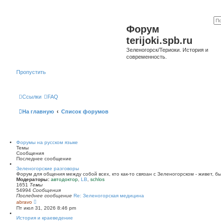
Форум
terijoki.spb.ru
Зеленогорск/Териоки. История и
современность.
Пропустить
Ссылки
FAQ
На главную
Список форумов
Форумы на русском языке
Темы
Сообщения
Последнее сообщение
Зеленогорские разговоры
Форум для общения между собой всех, кто как-то связан с Зеленогорском - живет, б
Модераторы:
автодоктор
,
LB
,
schlos
1651
Темы
54994
Сообщения
Последнее сообщение
Re: Зеленогорская медицина
П
abravo
е
Пт июл 31, 2026 8:46 pm
р
е
История и краеведение