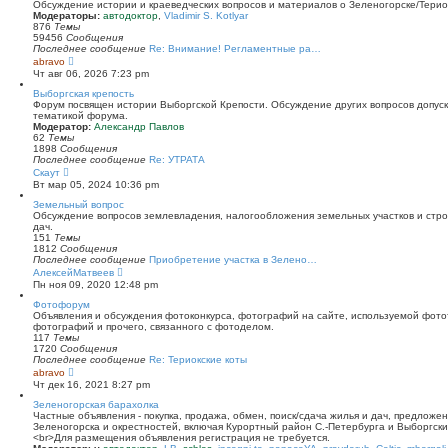
й
Обсуждение истории и краеведческих вопросов и материалов о Зеленогорске/Тери
т
Модераторы:
автодоктор
,
Vladimir S. Kotlyar
и
876
Темы
к
59456
Сообщения
п
Последнее сообщение
Re: Внимание! Регламентные ра…
о
П
abravo
с
е
Чт авг 06, 2026 7:23 pm
л
р
е
е
Выборгская крепость
д
й
Форум посвящен истории Выборгской Крепости. Обсуждение других вопросов допуска
н
т
тематикой форума.
е
и
Модератор:
Александр Павлов
м
к
62
Темы
у
п
1898
Сообщения
с
о
Последнее сообщение
Re: УТРАТА
о
с
П
Скаут
о
л
е
Вт мар 05, 2024 10:36 pm
б
е
р
щ
д
е
Земельный вопрос
е
н
й
Обсуждение вопросов землевладения, налогообложения земельных участков и стро
н
е
т
дач.
и
м
и
151
Темы
ю
у
к
1812
Сообщения
с
п
Последнее сообщение
Приобретение участка в Зелено…
о
о
П
АлексейМатвеев
о
с
е
Пн ноя 09, 2020 12:48 pm
б
л
р
щ
е
е
Фотофорум
е
д
й
Объявления и обсуждения фотоконкурса, фотографий на сайте, используемой фото
н
н
т
фотографий и прочего, связанного с фотоделом.
и
е
и
117
Темы
ю
м
к
1720
Сообщения
у
п
Последнее сообщение
Re: Териокские коты
с
о
П
abravo
о
с
е
Чт дек 16, 2021 8:27 pm
о
л
р
б
е
е
Зеленогорская барахолка
щ
д
й
Частные объявления - покупка, продажа, обмен, поиск/сдача жилья и дач, предложе
е
н
т
Зеленогорска и окрестностей, включая Курортный район С.-Петербурга и Выборгск
н
е
и
<br>Для размещения объявления регистрация не требуется.
и
м
к