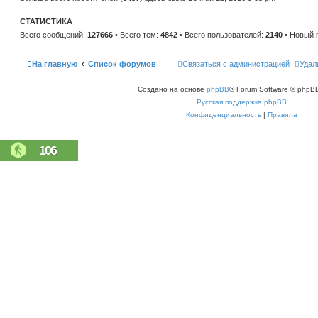
н
е
и
м
ю
СТАТИСТИКА
у
с
Всего сообщений:
127666
• Всего тем:
4842
• Всего пользователей:
2140
• Новый 
о
о
б
щ
На главную
Список форумов
Связаться с администрацией
Удал
е
н
и
Создано на основе
phpBB
® Forum Software © phpBB
ю
Русская поддержка phpBB
Конфиденциальность
|
Правила
106