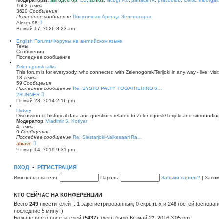
Модераторы:
автодоктор
,
LB
,
schlos
,
incogni-to
,
panaceYA
,
pravdorub
,
Celtic
,
mborgali
ю
у
п
1662
Темы
с
о
3620
Сообщения
о
с
Последнее сообщение
Посуточная Аренда Зеленогорск
о
л
П
Alexeu98
б
е
е
Вс май 17, 2026 8:23 am
щ
д
р
е
н
е
English Forums/Форумы на английском языке
н
е
й
Темы
и
м
т
Сообщения
ю
у
и
Последнее сообщение
с
к
о
п
Zelenogorsk talks
о
о
This forum is for everybody, who connected with Zelenogorsk/Terijoki in any way - live, visit
б
с
13
Темы
щ
л
59
Сообщения
е
е
Последнее сообщение
Re: SYSTO PALTY TOGATHERING 6…
н
д
П
2RUNNER
и
н
е
Пт май 23, 2014 2:16 pm
ю
е
р
м
е
History
у
й
Discussion of historical data and questions related to Zelenogorsk/Terijoki and surrounding 
с
т
Модератор:
Vladimir S. Kotlyar
о
и
4
Темы
о
к
6
Сообщения
б
п
Последнее сообщение
Re: Siestarjoki-Valkesaari Ra…
щ
о
П
abravo
е
с
е
Чт мар 14, 2019 9:31 pm
н
л
р
и
е
е
ю
д
й
ВХОД
•
РЕГИСТРАЦИЯ
н
т
е
и
Имя пользователя:
Пароль:
Забыли пароль?
|
Запо
м
к
у
п
с
о
КТО СЕЙЧАС НА КОНФЕРЕНЦИИ
о
с
о
л
Всего
249
посетителей :: 1 зарегистрированный, 0 скрытых и 248 гостей (основан
б
е
последние 5 минут)
щ
д
е
Больше всего посетителей (
н
5437
) здесь было Вс май 22, 2016 3:05 pm