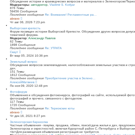
й
Обсуждение истории и краеведческих вопросов и материалов о Зеленогорске/Тери
т
Модераторы:
автодоктор
,
Vladimir S. Kotlyar
и
876
Темы
к
59456
Сообщения
п
Последнее сообщение
Re: Внимание! Регламентные ра…
о
П
abravo
с
е
Чт авг 06, 2026 7:23 pm
л
р
е
е
Выборгская крепость
д
й
Форум посвящен истории Выборгской Крепости. Обсуждение других вопросов допуска
н
т
тематикой форума.
е
и
Модератор:
Александр Павлов
м
к
62
Темы
у
п
1898
Сообщения
с
о
Последнее сообщение
Re: УТРАТА
о
с
П
Скаут
о
л
е
Вт мар 05, 2024 10:36 pm
б
е
р
щ
д
е
Земельный вопрос
е
н
й
Обсуждение вопросов землевладения, налогообложения земельных участков и стро
н
е
т
дач.
и
м
и
151
Темы
ю
у
к
1812
Сообщения
с
п
Последнее сообщение
Приобретение участка в Зелено…
о
о
П
АлексейМатвеев
о
с
е
Пн ноя 09, 2020 12:48 pm
б
л
р
щ
е
е
Фотофорум
е
д
й
Объявления и обсуждения фотоконкурса, фотографий на сайте, используемой фото
н
н
т
фотографий и прочего, связанного с фотоделом.
и
е
и
117
Темы
ю
м
к
1720
Сообщения
у
п
Последнее сообщение
Re: Териокские коты
с
о
П
abravo
о
с
е
Чт дек 16, 2021 8:27 pm
о
л
р
б
е
е
Зеленогорская барахолка
щ
д
й
Частные объявления - покупка, продажа, обмен, поиск/сдача жилья и дач, предложе
е
н
т
Зеленогорска и окрестностей, включая Курортный район С.-Петербурга и Выборгск
н
е
и
<br>Для размещения объявления регистрация не требуется.
и
м
к