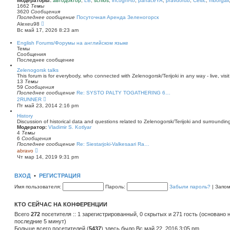
Модераторы:
автодоктор
,
LB
,
schlos
,
incogni-to
,
panaceYA
,
pravdorub
,
Celtic
,
mborgali
ю
у
п
1662
Темы
с
о
3620
Сообщения
о
с
Последнее сообщение
Посуточная Аренда Зеленогорск
о
л
П
Alexeu98
б
е
е
Вс май 17, 2026 8:23 am
щ
д
р
е
н
е
English Forums/Форумы на английском языке
н
е
й
Темы
и
м
т
Сообщения
ю
у
и
Последнее сообщение
с
к
о
п
Zelenogorsk talks
о
о
This forum is for everybody, who connected with Zelenogorsk/Terijoki in any way - live, visit
б
с
13
Темы
щ
л
59
Сообщения
е
е
Последнее сообщение
Re: SYSTO PALTY TOGATHERING 6…
н
д
П
2RUNNER
и
н
е
Пт май 23, 2014 2:16 pm
ю
е
р
м
е
History
у
й
Discussion of historical data and questions related to Zelenogorsk/Terijoki and surrounding 
с
т
Модератор:
Vladimir S. Kotlyar
о
и
4
Темы
о
к
6
Сообщения
б
п
Последнее сообщение
Re: Siestarjoki-Valkesaari Ra…
щ
о
П
abravo
е
с
е
Чт мар 14, 2019 9:31 pm
н
л
р
и
е
е
ю
д
й
ВХОД
•
РЕГИСТРАЦИЯ
н
т
е
и
Имя пользователя:
Пароль:
Забыли пароль?
|
Запо
м
к
у
п
с
о
КТО СЕЙЧАС НА КОНФЕРЕНЦИИ
о
с
о
л
Всего
272
посетителя :: 1 зарегистрированный, 0 скрытых и 271 гость (основано 
б
е
последние 5 минут)
щ
д
е
Больше всего посетителей (
н
5437
) здесь было Вс май 22, 2016 3:05 pm