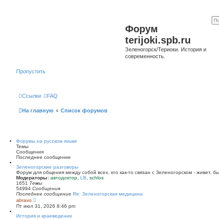
Форум
terijoki.spb.ru
Зеленогорск/Териоки. История и
современность.
Пропустить
Ссылки
FAQ
На главную
Список форумов
Форумы на русском языке
Темы
Сообщения
Последнее сообщение
Зеленогорские разговоры
Форум для общения между собой всех, кто как-то связан с Зеленогорском - живет, б
Модераторы:
автодоктор
,
LB
,
schlos
1651
Темы
54994
Сообщения
Последнее сообщение
Re: Зеленогорская медицина
П
abravo
е
Пт июл 31, 2026 8:46 pm
р
е
История и краеведение