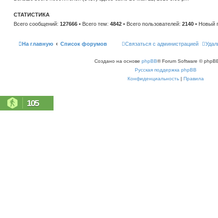
н
е
и
м
ю
СТАТИСТИКА
у
с
Всего сообщений:
127666
• Всего тем:
4842
• Всего пользователей:
2140
• Новый 
о
о
б
щ
На главную
Список форумов
Связаться с администрацией
Удал
е
н
и
Создано на основе
phpBB
® Forum Software © phpBB
ю
Русская поддержка phpBB
Конфиденциальность
|
Правила
105