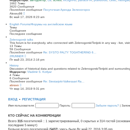
Модераторы:
автодоктор
,
LB
,
schlos
,
incogni-to
,
panaceYA
,
pravdorub
,
Celtic
,
mborgali
ю
у
п
1662
Темы
с
о
3620
Сообщения
о
с
Последнее сообщение
Посуточная Аренда Зеленогорск
о
л
П
Alexeu98
б
е
е
Вс май 17, 2026 8:23 am
щ
д
р
е
н
е
English Forums/Форумы на английском языке
н
е
й
Темы
и
м
т
Сообщения
ю
у
и
Последнее сообщение
с
к
о
п
Zelenogorsk talks
о
о
This forum is for everybody, who connected with Zelenogorsk/Terijoki in any way - live, visit
б
с
13
Темы
щ
л
59
Сообщения
е
е
Последнее сообщение
Re: SYSTO PALTY TOGATHERING 6…
н
д
П
2RUNNER
и
н
е
Пт май 23, 2014 2:16 pm
ю
е
р
м
е
History
у
й
Discussion of historical data and questions related to Zelenogorsk/Terijoki and surrounding 
с
т
Модератор:
Vladimir S. Kotlyar
о
и
4
Темы
о
к
6
Сообщения
б
п
Последнее сообщение
Re: Siestarjoki-Valkesaari Ra…
щ
о
П
abravo
е
с
е
Чт мар 14, 2019 9:31 pm
н
л
р
и
е
е
ю
д
й
ВХОД
•
РЕГИСТРАЦИЯ
н
т
е
и
Имя пользователя:
Пароль:
Забыли пароль?
|
Запо
м
к
у
п
с
о
КТО СЕЙЧАС НА КОНФЕРЕНЦИИ
о
с
о
л
Всего
315
посетителей :: 1 зарегистрированный, 0 скрытых и 314 гостей (основан
б
е
последние 5 минут)
щ
д
е
Больше всего посетителей (
н
5437
) здесь было Вс май 22, 2016 3:05 pm