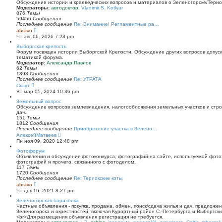
й
Обсуждение истории и краеведческих вопросов и материалов о Зеленогорске/Тери
т
Модераторы:
автодоктор
,
Vladimir S. Kotlyar
и
876
Темы
к
59456
Сообщения
п
Последнее сообщение
Re: Внимание! Регламентные ра…
о
П
abravo
с
е
Чт авг 06, 2026 7:23 pm
л
р
е
е
Выборгская крепость
д
й
Форум посвящен истории Выборгской Крепости. Обсуждение других вопросов допуска
н
т
тематикой форума.
е
и
Модератор:
Александр Павлов
м
к
62
Темы
у
п
1898
Сообщения
с
о
Последнее сообщение
Re: УТРАТА
о
с
П
Скаут
о
л
е
Вт мар 05, 2024 10:36 pm
б
е
р
щ
д
е
Земельный вопрос
е
н
й
Обсуждение вопросов землевладения, налогообложения земельных участков и стро
н
е
т
дач.
и
м
и
151
Темы
ю
у
к
1812
Сообщения
с
п
Последнее сообщение
Приобретение участка в Зелено…
о
о
П
АлексейМатвеев
о
с
е
Пн ноя 09, 2020 12:48 pm
б
л
р
щ
е
е
Фотофорум
е
д
й
Объявления и обсуждения фотоконкурса, фотографий на сайте, используемой фото
н
н
т
фотографий и прочего, связанного с фотоделом.
и
е
и
117
Темы
ю
м
к
1720
Сообщения
у
п
Последнее сообщение
Re: Териокские коты
с
о
П
abravo
о
с
е
Чт дек 16, 2021 8:27 pm
о
л
р
б
е
е
Зеленогорская барахолка
щ
д
й
Частные объявления - покупка, продажа, обмен, поиск/сдача жилья и дач, предложе
е
н
т
Зеленогорска и окрестностей, включая Курортный район С.-Петербурга и Выборгск
н
е
и
<br>Для размещения объявления регистрация не требуется.
и
м
к