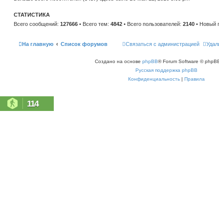
н
е
и
м
ю
СТАТИСТИКА
у
с
Всего сообщений:
127666
• Всего тем:
4842
• Всего пользователей:
2140
• Новый 
о
о
б
щ
На главную
Список форумов
Связаться с администрацией
Удал
е
н
и
Создано на основе
phpBB
® Forum Software © phpBB
ю
Русская поддержка phpBB
Конфиденциальность
|
Правила
114