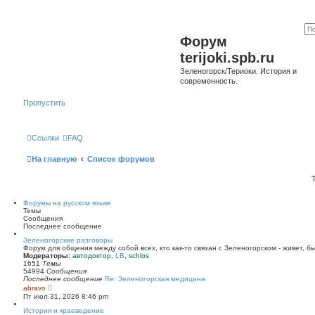
Форум
terijoki.spb.ru
Зеленогорск/Териоки. История и
современность.
Пропустить
Ссылки
FAQ
На главную
Список форумов
Форумы на русском языке
Темы
Сообщения
Последнее сообщение
Зеленогорские разговоры
Форум для общения между собой всех, кто как-то связан с Зеленогорском - живет, б
Модераторы:
автодоктор
,
LB
,
schlos
1651
Темы
54994
Сообщения
Последнее сообщение
Re: Зеленогорская медицина
П
abravo
е
Пт июл 31, 2026 8:46 pm
р
е
История и краеведение