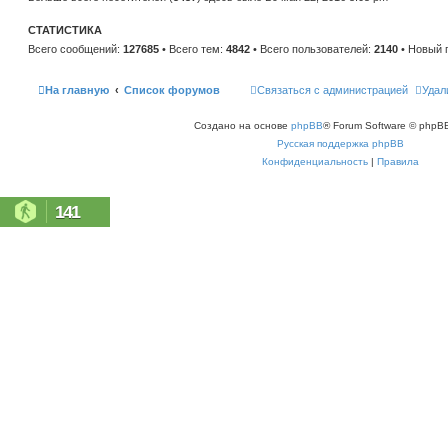
н
е
и
м
ю
СТАТИСТИКА
у
с
Всего сообщений:
127685
• Всего тем:
4842
• Всего пользователей:
2140
• Новый 
о
о
б
щ
На главную
Список форумов
Связаться с администрацией
Удал
е
н
и
Создано на основе
phpBB
® Forum Software © phpBB
ю
Русская поддержка phpBB
Конфиденциальность
|
Правила
141