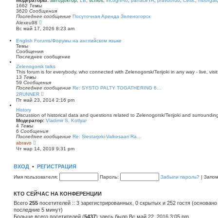
Модераторы:
автодоктор
,
LB
,
schlos
,
incogni-to
,
panaceYA
,
pravdorub
,
Celtic
,
mborgali
ю
у
п
1662
Темы
с
о
3620
Сообщения
о
с
Последнее сообщение
Посуточная Аренда Зеленогорск
о
л
П
Alexeu98
б
е
е
Вс май 17, 2026 8:23 am
щ
д
р
е
н
е
English Forums/Форумы на английском языке
н
е
й
Темы
и
м
т
Сообщения
ю
у
и
Последнее сообщение
с
к
о
п
Zelenogorsk talks
о
о
This forum is for everybody, who connected with Zelenogorsk/Terijoki in any way - live, visit
б
с
13
Темы
щ
л
59
Сообщения
е
е
Последнее сообщение
Re: SYSTO PALTY TOGATHERING 6…
н
д
П
2RUNNER
и
н
е
Пт май 23, 2014 2:16 pm
ю
е
р
м
е
History
у
й
Discussion of historical data and questions related to Zelenogorsk/Terijoki and surrounding 
с
т
Модератор:
Vladimir S. Kotlyar
о
и
4
Темы
о
к
6
Сообщения
б
п
Последнее сообщение
Re: Siestarjoki-Valkesaari Ra…
щ
о
П
abravo
е
с
е
Чт мар 14, 2019 9:31 pm
н
л
р
и
е
е
ю
д
й
ВХОД
•
РЕГИСТРАЦИЯ
н
т
е
и
Имя пользователя:
Пароль:
Забыли пароль?
|
Запо
м
к
у
п
с
о
КТО СЕЙЧАС НА КОНФЕРЕНЦИИ
о
с
о
л
Всего
255
посетителей :: 3 зарегистрированных, 0 скрытых и 252 гостя (основано
б
е
последние 5 минут)
щ
д
е
Больше всего посетителей (
н
5437
) здесь было Вс май 22, 2016 3:05 pm