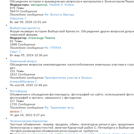
й
Обсуждение истории и краеведческих вопросов и материалов о Зеленогорске/Тери
т
Модераторы:
автодоктор
,
Vladimir S. Kotlyar
и
876
Темы
к
59474
Сообщения
п
Последнее сообщение
Re: Волость Муолаа
о
П
Osbourne
с
е
Вс авг 09, 2026 12:01 am
л
р
е
е
Выборгская крепость
д
й
Форум посвящен истории Выборгской Крепости. Обсуждение других вопросов допуска
н
т
тематикой форума.
е
и
Модератор:
Александр Павлов
м
к
62
Темы
у
п
1898
Сообщения
с
о
Последнее сообщение
Re: УТРАТА
о
с
П
Скаут
о
л
е
Вт мар 05, 2024 10:36 pm
б
е
р
щ
д
е
Земельный вопрос
е
н
й
Обсуждение вопросов землевладения, налогообложения земельных участков и стро
н
е
т
дач.
и
м
и
151
Темы
ю
у
к
1812
Сообщения
с
п
Последнее сообщение
Приобретение участка в Зелено…
о
о
П
АлексейМатвеев
о
с
е
Пн ноя 09, 2020 12:48 pm
б
л
р
щ
е
е
Фотофорум
е
д
й
Объявления и обсуждения фотоконкурса, фотографий на сайте, используемой фото
н
н
т
фотографий и прочего, связанного с фотоделом.
и
е
и
117
Темы
ю
м
к
1720
Сообщения
у
п
Последнее сообщение
Re: Териокские коты
с
о
П
abravo
о
с
е
Чт дек 16, 2021 8:27 pm
о
л
р
б
е
е
Зеленогорская барахолка
щ
д
й
Частные объявления - покупка, продажа, обмен, поиск/сдача жилья и дач, предложе
е
н
т
Зеленогорска и окрестностей, включая Курортный район С.-Петербурга и Выборгск
н
е
и
<br>Для размещения объявления регистрация не требуется.
и
м
к