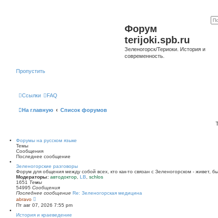
Форум
terijoki.spb.ru
Зеленогорск/Териоки. История и
современность.
Пропустить
Ссылки
FAQ
На главную
Список форумов
Форумы на русском языке
Темы
Сообщения
Последнее сообщение
Зеленогорские разговоры
Форум для общения между собой всех, кто как-то связан с Зеленогорском - живет, б
Модераторы:
автодоктор
,
LB
,
schlos
1651
Темы
54995
Сообщения
Последнее сообщение
Re: Зеленогорская медицина
П
abravo
е
Пт авг 07, 2026 7:55 pm
р
е
История и краеведение