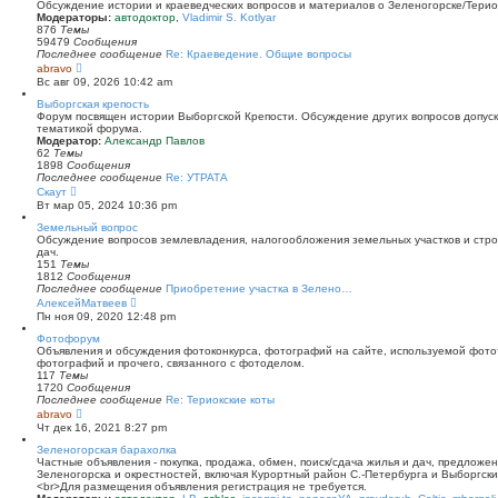
й
Обсуждение истории и краеведческих вопросов и материалов о Зеленогорске/Тери
т
Модераторы:
автодоктор
,
Vladimir S. Kotlyar
и
876
Темы
к
59479
Сообщения
п
Последнее сообщение
Re: Краеведение. Общие вопросы
о
П
abravo
с
е
Вс авг 09, 2026 10:42 am
л
р
е
е
Выборгская крепость
д
й
Форум посвящен истории Выборгской Крепости. Обсуждение других вопросов допуска
н
т
тематикой форума.
е
и
Модератор:
Александр Павлов
м
к
62
Темы
у
п
1898
Сообщения
с
о
Последнее сообщение
Re: УТРАТА
о
с
П
Скаут
о
л
е
Вт мар 05, 2024 10:36 pm
б
е
р
щ
д
е
Земельный вопрос
е
н
й
Обсуждение вопросов землевладения, налогообложения земельных участков и стро
н
е
т
дач.
и
м
и
151
Темы
ю
у
к
1812
Сообщения
с
п
Последнее сообщение
Приобретение участка в Зелено…
о
о
П
АлексейМатвеев
о
с
е
Пн ноя 09, 2020 12:48 pm
б
л
р
щ
е
е
Фотофорум
е
д
й
Объявления и обсуждения фотоконкурса, фотографий на сайте, используемой фото
н
н
т
фотографий и прочего, связанного с фотоделом.
и
е
и
117
Темы
ю
м
к
1720
Сообщения
у
п
Последнее сообщение
Re: Териокские коты
с
о
П
abravo
о
с
е
Чт дек 16, 2021 8:27 pm
о
л
р
б
е
е
Зеленогорская барахолка
щ
д
й
Частные объявления - покупка, продажа, обмен, поиск/сдача жилья и дач, предложе
е
н
т
Зеленогорска и окрестностей, включая Курортный район С.-Петербурга и Выборгск
н
е
и
<br>Для размещения объявления регистрация не требуется.
и
м
к