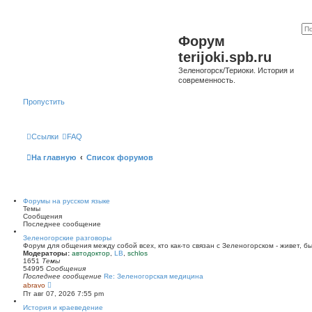
Форум
terijoki.spb.ru
Зеленогорск/Териоки. История и
современность.
Пропустить
Ссылки
FAQ
На главную
Список форумов
Форумы на русском языке
Темы
Сообщения
Последнее сообщение
Зеленогорские разговоры
Форум для общения между собой всех, кто как-то связан с Зеленогорском - живет, б
Модераторы:
автодоктор
,
LB
,
schlos
1651
Темы
54995
Сообщения
Последнее сообщение
Re: Зеленогорская медицина
П
abravo
е
Пт авг 07, 2026 7:55 pm
р
е
История и краеведение