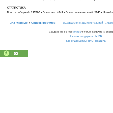
н
е
и
м
ю
СТАТИСТИКА
у
с
Всего сообщений:
127690
• Всего тем:
4842
• Всего пользователей:
2140
• Новый 
о
о
б
щ
На главную
Список форумов
Связаться с администрацией
Удал
е
н
и
Создано на основе
phpBB
® Forum Software © phpBB
ю
Русская поддержка phpBB
Конфиденциальность
|
Правила
83