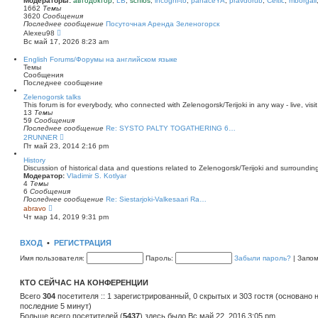
Модераторы:
автодоктор
,
LB
,
schlos
,
incogni-to
,
panaceYA
,
pravdorub
,
Celtic
,
mborgali
ю
у
п
1662
Темы
с
о
3620
Сообщения
о
с
Последнее сообщение
Посуточная Аренда Зеленогорск
о
л
П
Alexeu98
б
е
е
Вс май 17, 2026 8:23 am
щ
д
р
е
н
е
English Forums/Форумы на английском языке
н
е
й
Темы
и
м
т
Сообщения
ю
у
и
Последнее сообщение
с
к
о
п
Zelenogorsk talks
о
о
This forum is for everybody, who connected with Zelenogorsk/Terijoki in any way - live, visit
б
с
13
Темы
щ
л
59
Сообщения
е
е
Последнее сообщение
Re: SYSTO PALTY TOGATHERING 6…
н
д
П
2RUNNER
и
н
е
Пт май 23, 2014 2:16 pm
ю
е
р
м
е
History
у
й
Discussion of historical data and questions related to Zelenogorsk/Terijoki and surrounding 
с
т
Модератор:
Vladimir S. Kotlyar
о
и
4
Темы
о
к
6
Сообщения
б
п
Последнее сообщение
Re: Siestarjoki-Valkesaari Ra…
щ
о
П
abravo
е
с
е
Чт мар 14, 2019 9:31 pm
н
л
р
и
е
е
ю
д
й
ВХОД
•
РЕГИСТРАЦИЯ
н
т
е
и
Имя пользователя:
Пароль:
Забыли пароль?
|
Запо
м
к
у
п
с
о
КТО СЕЙЧАС НА КОНФЕРЕНЦИИ
о
с
о
л
Всего
304
посетителя :: 1 зарегистрированный, 0 скрытых и 303 гостя (основано 
б
е
последние 5 минут)
щ
д
е
Больше всего посетителей (
н
5437
) здесь было Вс май 22, 2016 3:05 pm