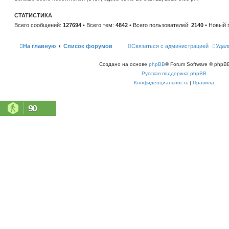
н
е
и
м
ю
СТАТИСТИКА
у
с
Всего сообщений:
127694
• Всего тем:
4842
• Всего пользователей:
2140
• Новый 
о
о
б
щ
На главную
Список форумов
Связаться с администрацией
Удал
е
н
и
Создано на основе
phpBB
® Forum Software © phpBB
ю
Русская поддержка phpBB
Конфиденциальность
|
Правила
90