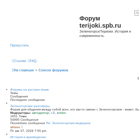
Форум
terijoki.spb.ru
Зеленогорск/Териоки. История и
современность.
Пропустить
Ссылки
FAQ
На главную
Список форумов
Т
Форумы на русском языке
Темы
Сообщения
Последнее сообщение
Зеленогорские разговоры
Форум для общения между собой всех, кто как-то связан с Зеленогорском - живет, б
Модераторы:
автодоктор
,
LB
,
schlos
1651
Темы
54995
Сообщения
Последнее сообщение
Re: Зеленогорская медицина
П
abravo
е
Пт авг 07, 2026 7:55 pm
р
е
История и краеведение