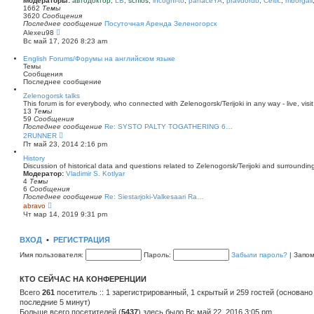
Модераторы:
автодоктор
,
LB
,
schlos
,
incogni-to
,
panaceYA
,
pravdorub
,
Celtic
,
mborgali
ю
у
п
1662
Темы
с
о
3620
Сообщения
о
с
Последнее сообщение
Посуточная Аренда Зеленогорск
о
л
П
Alexeu98
б
е
е
Вс май 17, 2026 8:23 am
щ
д
р
е
н
е
English Forums/Форумы на английском языке
н
е
й
Темы
и
м
т
Сообщения
ю
у
и
Последнее сообщение
с
к
о
п
Zelenogorsk talks
о
о
This forum is for everybody, who connected with Zelenogorsk/Terijoki in any way - live, visit
б
с
13
Темы
щ
л
59
Сообщения
е
е
Последнее сообщение
Re: SYSTO PALTY TOGATHERING 6…
н
д
П
2RUNNER
и
н
е
Пт май 23, 2014 2:16 pm
ю
е
р
м
е
History
у
й
Discussion of historical data and questions related to Zelenogorsk/Terijoki and surrounding 
с
т
Модератор:
Vladimir S. Kotlyar
о
и
4
Темы
о
к
6
Сообщения
б
п
Последнее сообщение
Re: Siestarjoki-Valkesaari Ra…
щ
о
П
abravo
е
с
е
Чт мар 14, 2019 9:31 pm
н
л
р
и
е
е
ю
д
й
ВХОД
•
РЕГИСТРАЦИЯ
н
т
е
и
Имя пользователя:
Пароль:
Забыли пароль?
|
Запо
м
к
у
п
с
о
КТО СЕЙЧАС НА КОНФЕРЕНЦИИ
о
с
о
л
Всего
261
посетитель :: 1 зарегистрированный, 1 скрытый и 259 гостей (основано
б
е
последние 5 минут)
щ
д
е
Больше всего посетителей (
н
5437
) здесь было Вс май 22, 2016 3:05 pm