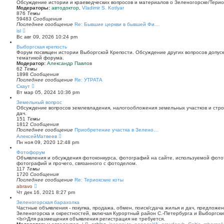
й
Обсуждение истории и краеведческих вопросов и материалов о Зеленогорске/Тери
т
Модераторы:
автодоктор
,
Vladimir S. Kotlyar
и
876
Темы
к
59483
Сообщения
п
Последнее сообщение
Re: Бывшие церкви в бывшей Фи…
о
П
isl
с
е
Вс авг 09, 2026 10:24 pm
л
р
е
е
Выборгская крепость
д
й
Форум посвящен истории Выборгской Крепости. Обсуждение других вопросов допуска
н
т
тематикой форума.
е
и
Модератор:
Александр Павлов
м
к
62
Темы
у
п
1898
Сообщения
с
о
Последнее сообщение
Re: УТРАТА
о
с
П
Скаут
о
л
е
Вт мар 05, 2024 10:36 pm
б
е
р
щ
д
е
Земельный вопрос
е
н
й
Обсуждение вопросов землевладения, налогообложения земельных участков и стро
н
е
т
дач.
и
м
и
151
Темы
ю
у
к
1812
Сообщения
с
п
Последнее сообщение
Приобретение участка в Зелено…
о
о
П
АлексейМатвеев
о
с
е
Пн ноя 09, 2020 12:48 pm
б
л
р
щ
е
е
Фотофорум
е
д
й
Объявления и обсуждения фотоконкурса, фотографий на сайте, используемой фото
н
н
т
фотографий и прочего, связанного с фотоделом.
и
е
и
117
Темы
ю
м
к
1720
Сообщения
у
п
Последнее сообщение
Re: Териокские коты
с
о
П
abravo
о
с
е
Чт дек 16, 2021 8:27 pm
о
л
р
б
е
е
Зеленогорская барахолка
щ
д
й
Частные объявления - покупка, продажа, обмен, поиск/сдача жилья и дач, предложе
е
н
т
Зеленогорска и окрестностей, включая Курортный район С.-Петербурга и Выборгск
н
е
и
<br>Для размещения объявления регистрация не требуется.
и
м
к