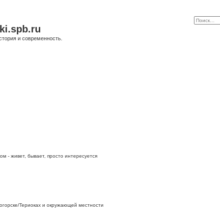
ki.spb.ru
стория и современность.
ом - живет, бывает, просто интересуется
огорске/Териоках и окружающей местности