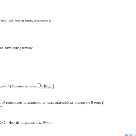
y - live, visit or simply interested in
nd surrounding territory
ароль?
|
Запомнить меня
стей (основано на активности пользователей за последние 5 минут)
pm
140
• Новый пользователь:
Fvisht
Связать