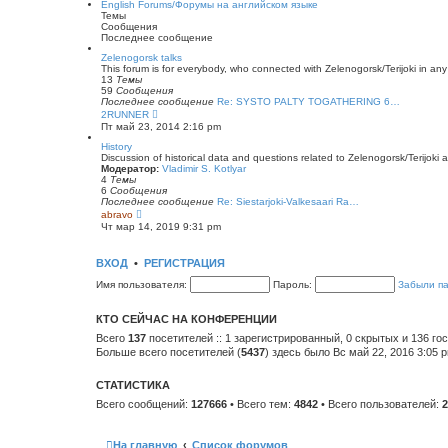
English Forums/Форумы на английском языке
щ
н
й
Темы
е
е
т
Сообщения
н
м
и
Последнее сообщение
и
у
к
ю
с
п
Zelenogorsk talks
о
о
This forum is for everybody, who connected with Zelenogorsk/Terijoki in any wa
о
с
13
Темы
б
л
59
Сообщения
щ
е
Последнее сообщение
Re: SYSTO PALTY TOGATHERING 6…
е
д
П
2RUNNER
н
н
е
Пт май 23, 2014 2:16 pm
и
е
р
ю
м
е
History
у
й
Discussion of historical data and questions related to Zelenogorsk/Terijoki a
с
т
Модератор:
Vladimir S. Kotlyar
о
и
4
Темы
о
к
6
Сообщения
б
п
Последнее сообщение
Re: Siestarjoki-Valkesaari Ra…
щ
о
П
abravo
е
с
е
Чт мар 14, 2019 9:31 pm
н
л
р
и
е
е
ю
д
й
ВХОД
•
РЕГИСТРАЦИЯ
н
т
е
и
Имя пользователя:
Пароль:
Забыли п
м
к
у
п
с
о
КТО СЕЙЧАС НА КОНФЕРЕНЦИИ
о
с
о
л
Всего
137
посетителей :: 1 зарегистрированный, 0 скрытых и 136 го
б
е
Больше всего посетителей (
5437
) здесь было Вс май 22, 2016 3:05 
щ
д
е
н
н
е
СТАТИСТИКА
и
м
ю
у
Всего сообщений:
127666
• Всего тем:
4842
• Всего пользователей:
2
с
о
о
б
На главную
Список форумов