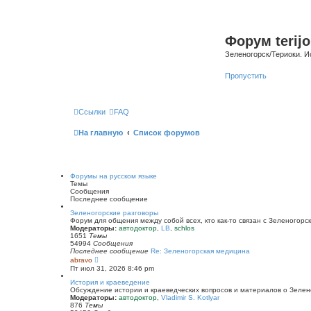
Форум terijo
Зеленогорск/Териоки. И
Пропустить
Ссылки
FAQ
На главную
Список форумов
Форумы на русском языке
Темы
Сообщения
Последнее сообщение
Зеленогорские разговоры
Форум для общения между собой всех, кто как-то связан с Зеленогорск
Модераторы:
автодоктор
,
LB
,
schlos
1651
Темы
54994
Сообщения
Последнее сообщение
Re: Зеленогорская медицина
П
abravo
е
Пт июл 31, 2026 8:46 pm
р
е
История и краеведение
й
Обсуждение истории и краеведческих вопросов и материалов о Зелен
т
Модераторы:
автодоктор
,
Vladimir S. Kotlyar
и
876
Темы