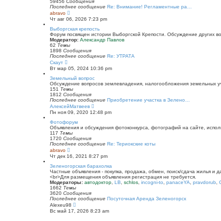
к
59456
Сообщения
п
Последнее сообщение
Re: Внимание! Регламентные ра…
о
П
abravo
с
е
Чт авг 06, 2026 7:23 pm
л
р
е
е
Выборгская крепость
д
й
Форум посвящен истории Выборгской Крепости. Обсуждение других воп
н
т
Модератор:
Александр Павлов
е
и
62
Темы
м
к
1898
Сообщения
у
п
Последнее сообщение
Re: УТРАТА
с
о
П
Скаут
о
с
е
Вт мар 05, 2024 10:36 pm
о
л
р
б
е
е
Земельный вопрос
щ
д
й
Обсуждение вопросов землевладения, налогообложения земельных уча
е
н
т
151
Темы
н
е
и
1812
Сообщения
и
м
к
Последнее сообщение
Приобретение участка в Зелено…
ю
у
п
П
АлексейМатвеев
с
о
е
Пн ноя 09, 2020 12:48 pm
о
с
р
о
л
е
Фотофорум
б
е
й
Объявления и обсуждения фотоконкурса, фотографий на сайте, испол
щ
д
т
117
Темы
е
н
и
1720
Сообщения
н
е
к
Последнее сообщение
Re: Териокские коты
и
м
п
П
abravo
ю
у
о
е
Чт дек 16, 2021 8:27 pm
с
с
р
о
л
е
Зеленогорская барахолка
о
е
й
Частные объявления - покупка, продажа, обмен, поиск/сдача жилья и 
б
д
т
<br>Для размещения объявления регистрация не требуется.
щ
н
и
Модераторы:
автодоктор
,
LB
,
schlos
,
incogni-to
,
panaceYA
,
pravdorub
,
е
е
к
1662
Темы
н
м
п
3620
Сообщения
и
у
о
Последнее сообщение
Посуточная Аренда Зеленогорск
ю
с
с
П
Alexeu98
о
л
е
Вс май 17, 2026 8:23 am
о
е
р
б
д
е