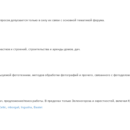
росов допускается только в силу их связи с основной тематикой форума.
стков и строений, строительства и аренды домов, дач.
ьзуемой фототехники, методов обработки фотографий и прочего, связанного с фотоделом
дач, предложение/поиск работы. В пределах только Зеленогорска и окрестностей, включая
Celtic
,
mborgali
,
Ingusha
,
Bastet