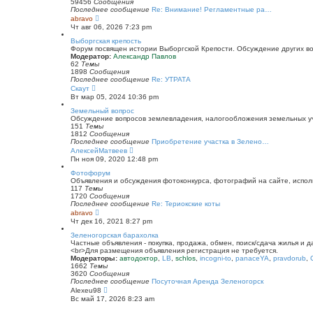
к
59456
Сообщения
п
Последнее сообщение
Re: Внимание! Регламентные ра…
о
П
abravo
с
е
Чт авг 06, 2026 7:23 pm
л
р
е
е
Выборгская крепость
д
й
Форум посвящен истории Выборгской Крепости. Обсуждение других воп
н
т
Модератор:
Александр Павлов
е
и
62
Темы
м
к
1898
Сообщения
у
п
Последнее сообщение
Re: УТРАТА
с
о
П
Скаут
о
с
е
Вт мар 05, 2024 10:36 pm
о
л
р
б
е
е
Земельный вопрос
щ
д
й
Обсуждение вопросов землевладения, налогообложения земельных уча
е
н
т
151
Темы
н
е
и
1812
Сообщения
и
м
к
Последнее сообщение
Приобретение участка в Зелено…
ю
у
п
П
АлексейМатвеев
с
о
е
Пн ноя 09, 2020 12:48 pm
о
с
р
о
л
е
Фотофорум
б
е
й
Объявления и обсуждения фотоконкурса, фотографий на сайте, испол
щ
д
т
117
Темы
е
н
и
1720
Сообщения
н
е
к
Последнее сообщение
Re: Териокские коты
и
м
п
П
abravo
ю
у
о
е
Чт дек 16, 2021 8:27 pm
с
с
р
о
л
е
Зеленогорская барахолка
о
е
й
Частные объявления - покупка, продажа, обмен, поиск/сдача жилья и 
б
д
т
<br>Для размещения объявления регистрация не требуется.
щ
н
и
Модераторы:
автодоктор
,
LB
,
schlos
,
incogni-to
,
panaceYA
,
pravdorub
,
е
е
к
1662
Темы
н
м
п
3620
Сообщения
и
у
о
Последнее сообщение
Посуточная Аренда Зеленогорск
ю
с
с
П
Alexeu98
о
л
е
Вс май 17, 2026 8:23 am
о
е
р
б
д
е