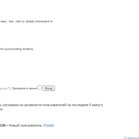
y - live, visit or simply interested in
nd surrounding territory
ароль?
|
Запомнить меня
ть (основано на активности пользователей за последние 5 минут)
pm
140
• Новый пользователь:
Fvisht
Связать