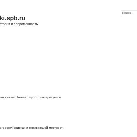
ki.spb.ru
стория и современность.
ом - живет, бывает, просто интересуется
огорске/Териоках и окружающей местности