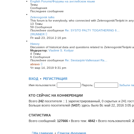
English Forums/Форумы на английском языке
щ
н
й
Темы
е
е
т
Сообщения
н
м
и
Последнее сообщение
и
у
к
ю
с
п
Zelenogorsk talks
о
о
This forum is for everybody, who connected with Zelenogorsk/Terijoki in any wa
о
с
13
Темы
б
л
59
Сообщения
щ
е
Последнее сообщение
Re: SYSTO PALTY TOGATHERING 6…
е
д
П
2RUNNER
н
н
е
Пт май 23, 2014 2:16 pm
и
е
р
ю
м
е
History
у
й
Discussion of historical data and questions related to Zelenogorsk/Terijoki a
с
т
Модератор:
Vladimir S. Kotlyar
о
и
4
Темы
о
к
6
Сообщения
б
п
Последнее сообщение
Re: Siestarjoki-Valkesaari Ra…
щ
о
П
abravo
е
с
е
Чт мар 14, 2019 9:31 pm
н
л
р
и
е
е
ю
д
й
ВХОД
•
РЕГИСТРАЦИЯ
н
т
е
и
Имя пользователя:
Пароль:
Забыли п
м
к
у
п
с
о
КТО СЕЙЧАС НА КОНФЕРЕНЦИИ
о
с
о
л
Всего
242
посетителя :: 1 зарегистрированный, 0 скрытых и 241 гос
б
е
Больше всего посетителей (
5437
) здесь было Вс май 22, 2016 3:05 
щ
д
е
н
н
е
СТАТИСТИКА
и
м
ю
у
Всего сообщений:
127666
• Всего тем:
4842
• Всего пользователей:
2
с
о
о
б
На главную
Список форумов