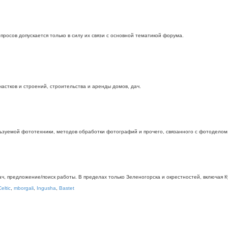
росов допускается только в силу их связи с основной тематикой форума.
стков и строений, строительства и аренды домов, дач.
ьзуемой фототехники, методов обработки фотографий и прочего, связанного с фотоделом
дач, предложение/поиск работы. В пределах только Зеленогорска и окрестностей, включая
Celtic
,
mborgali
,
Ingusha
,
Bastet