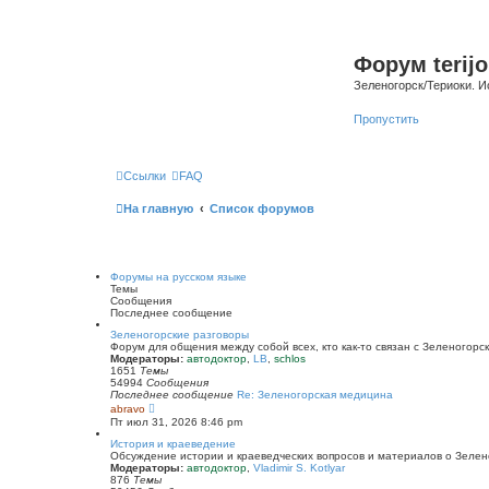
Форум terijo
Зеленогорск/Териоки. И
Пропустить
Ссылки
FAQ
На главную
Список форумов
Форумы на русском языке
Темы
Сообщения
Последнее сообщение
Зеленогорские разговоры
Форум для общения между собой всех, кто как-то связан с Зеленогорск
Модераторы:
автодоктор
,
LB
,
schlos
1651
Темы
54994
Сообщения
Последнее сообщение
Re: Зеленогорская медицина
П
abravo
е
Пт июл 31, 2026 8:46 pm
р
е
История и краеведение
й
Обсуждение истории и краеведческих вопросов и материалов о Зелен
т
Модераторы:
автодоктор
,
Vladimir S. Kotlyar
и
876
Темы