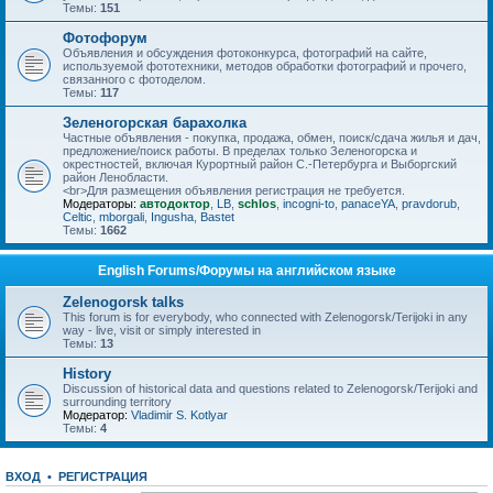
Темы:
151
Фотофорум
Объявления и обсуждения фотоконкурса, фотографий на сайте,
используемой фототехники, методов обработки фотографий и прочего,
связанного с фотоделом.
Темы:
117
Зеленогорская барахолка
Частные объявления - покупка, продажа, обмен, поиск/сдача жилья и дач,
предложение/поиск работы. В пределах только Зеленогорска и
окрестностей, включая Курортный район С.-Петербурга и Выборгский
район Ленобласти.
<br>Для размещения объявления регистрация не требуется.
Модераторы:
автодоктор
,
LB
,
schlos
,
incogni-to
,
panaceYA
,
pravdorub
,
Celtic
,
mborgali
,
Ingusha
,
Bastet
Темы:
1662
English Forums/Форумы на английском языке
Zelenogorsk talks
This forum is for everybody, who connected with Zelenogorsk/Terijoki in any
way - live, visit or simply interested in
Темы:
13
History
Discussion of historical data and questions related to Zelenogorsk/Terijoki and
surrounding territory
Модератор:
Vladimir S. Kotlyar
Темы:
4
ВХОД
•
РЕГИСТРАЦИЯ