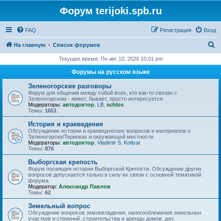
Форум terijoki.spb.ru
FAQ
Регистрация
Вход
П
На главную
Список форумов
о
Текущее время: Пн авг 10, 2026 10:01 pm
и
Форумы на русском языке
с
Зеленогорские разговоры
к
Форум для общения между собой всех, кто как-то связан с
Зеленогорском - живет, бывает, просто интересуется
Модераторы:
автодоктор
,
LB
,
schlos
Темы:
1651
История и краеведение
Обсуждение истории и краеведческих вопросов и материалов о
Зеленогорске/Териоках и окружающей местности
Модераторы:
автодоктор
,
Vladimir S. Kotlyar
Темы:
876
Выборгская крепость
Форум посвящен истории Выборгской Крепости. Обсуждение других
вопросов допускается только в силу их связи с основной тематикой
форума.
Модератор:
Александр Павлов
Темы:
62
Земельный вопрос
Обсуждение вопросов землевладения, налогообложения земельных
участков и строений, строительства и аренды домов, дач.