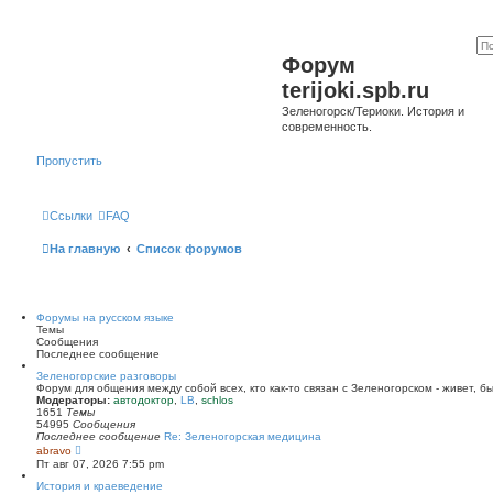
Форум
terijoki.spb.ru
Зеленогорск/Териоки. История и
современность.
Пропустить
Ссылки
FAQ
На главную
Список форумов
Форумы на русском языке
Темы
Сообщения
Последнее сообщение
Зеленогорские разговоры
Форум для общения между собой всех, кто как-то связан с Зеленогорском - живет, б
Модераторы:
автодоктор
,
LB
,
schlos
1651
Темы
54995
Сообщения
Последнее сообщение
Re: Зеленогорская медицина
П
abravo
е
Пт авг 07, 2026 7:55 pm
р
е
История и краеведение