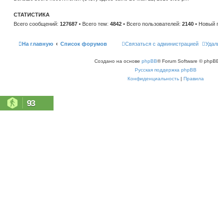
н
е
и
м
ю
СТАТИСТИКА
у
с
Всего сообщений:
127687
• Всего тем:
4842
• Всего пользователей:
2140
• Новый 
о
о
б
щ
На главную
Список форумов
Связаться с администрацией
Удал
е
н
и
Создано на основе
phpBB
® Forum Software © phpBB
ю
Русская поддержка phpBB
Конфиденциальность
|
Правила
93