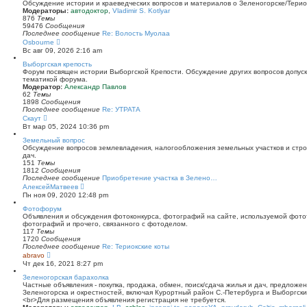
й
Обсуждение истории и краеведческих вопросов и материалов о Зеленогорске/Тери
т
Модераторы:
автодоктор
,
Vladimir S. Kotlyar
и
876
Темы
к
59476
Сообщения
п
Последнее сообщение
Re: Волость Муолаа
о
П
Osbourne
с
е
Вс авг 09, 2026 2:16 am
л
р
е
е
Выборгская крепость
д
й
Форум посвящен истории Выборгской Крепости. Обсуждение других вопросов допуска
н
т
тематикой форума.
е
и
Модератор:
Александр Павлов
м
к
62
Темы
у
п
1898
Сообщения
с
о
Последнее сообщение
Re: УТРАТА
о
с
П
Скаут
о
л
е
Вт мар 05, 2024 10:36 pm
б
е
р
щ
д
е
Земельный вопрос
е
н
й
Обсуждение вопросов землевладения, налогообложения земельных участков и стро
н
е
т
дач.
и
м
и
151
Темы
ю
у
к
1812
Сообщения
с
п
Последнее сообщение
Приобретение участка в Зелено…
о
о
П
АлексейМатвеев
о
с
е
Пн ноя 09, 2020 12:48 pm
б
л
р
щ
е
е
Фотофорум
е
д
й
Объявления и обсуждения фотоконкурса, фотографий на сайте, используемой фото
н
н
т
фотографий и прочего, связанного с фотоделом.
и
е
и
117
Темы
ю
м
к
1720
Сообщения
у
п
Последнее сообщение
Re: Териокские коты
с
о
П
abravo
о
с
е
Чт дек 16, 2021 8:27 pm
о
л
р
б
е
е
Зеленогорская барахолка
щ
д
й
Частные объявления - покупка, продажа, обмен, поиск/сдача жилья и дач, предложе
е
н
т
Зеленогорска и окрестностей, включая Курортный район С.-Петербурга и Выборгск
н
е
и
<br>Для размещения объявления регистрация не требуется.
и
м
к