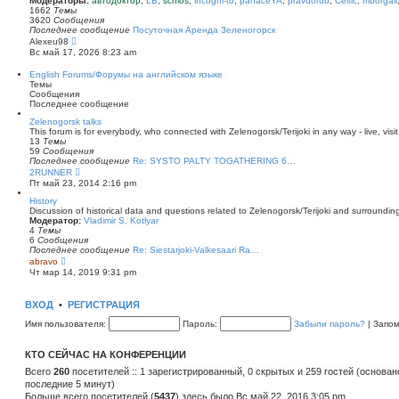
Модераторы:
автодоктор
,
LB
,
schlos
,
incogni-to
,
panaceYA
,
pravdorub
,
Celtic
,
mborgali
ю
у
п
1662
Темы
с
о
3620
Сообщения
о
с
Последнее сообщение
Посуточная Аренда Зеленогорск
о
л
П
Alexeu98
б
е
е
Вс май 17, 2026 8:23 am
щ
д
р
е
н
е
English Forums/Форумы на английском языке
н
е
й
Темы
и
м
т
Сообщения
ю
у
и
Последнее сообщение
с
к
о
п
Zelenogorsk talks
о
о
This forum is for everybody, who connected with Zelenogorsk/Terijoki in any way - live, visit
б
с
13
Темы
щ
л
59
Сообщения
е
е
Последнее сообщение
Re: SYSTO PALTY TOGATHERING 6…
н
д
П
2RUNNER
и
н
е
Пт май 23, 2014 2:16 pm
ю
е
р
м
е
History
у
й
Discussion of historical data and questions related to Zelenogorsk/Terijoki and surrounding 
с
т
Модератор:
Vladimir S. Kotlyar
о
и
4
Темы
о
к
6
Сообщения
б
п
Последнее сообщение
Re: Siestarjoki-Valkesaari Ra…
щ
о
П
abravo
е
с
е
Чт мар 14, 2019 9:31 pm
н
л
р
и
е
е
ю
д
й
ВХОД
•
РЕГИСТРАЦИЯ
н
т
е
и
Имя пользователя:
Пароль:
Забыли пароль?
|
Запо
м
к
у
п
с
о
КТО СЕЙЧАС НА КОНФЕРЕНЦИИ
о
с
о
л
Всего
260
посетителей :: 1 зарегистрированный, 0 скрытых и 259 гостей (основан
б
е
последние 5 минут)
щ
д
е
Больше всего посетителей (
н
5437
) здесь было Вс май 22, 2016 3:05 pm