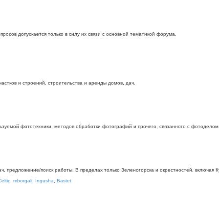
росов допускается только в силу их связи с основной тематикой форума.
стков и строений, строительства и аренды домов, дач.
ьзуемой фототехники, методов обработки фотографий и прочего, связанного с фотоделом
дач, предложение/поиск работы. В пределах только Зеленогорска и окрестностей, включая
Celtic
,
mborgali
,
Ingusha
,
Bastet