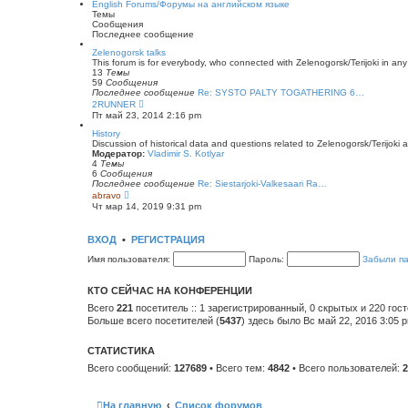
English Forums/Форумы на английском языке
щ
н
й
Темы
е
е
т
Сообщения
н
м
и
Последнее сообщение
и
у
к
ю
с
п
Zelenogorsk talks
о
о
This forum is for everybody, who connected with Zelenogorsk/Terijoki in any wa
о
с
13
Темы
б
л
59
Сообщения
щ
е
Последнее сообщение
Re: SYSTO PALTY TOGATHERING 6…
е
д
П
2RUNNER
н
н
е
Пт май 23, 2014 2:16 pm
и
е
р
ю
м
е
History
у
й
Discussion of historical data and questions related to Zelenogorsk/Terijoki a
с
т
Модератор:
Vladimir S. Kotlyar
о
и
4
Темы
о
к
6
Сообщения
б
п
Последнее сообщение
Re: Siestarjoki-Valkesaari Ra…
щ
о
П
abravo
е
с
е
Чт мар 14, 2019 9:31 pm
н
л
р
и
е
е
ю
д
й
ВХОД
•
РЕГИСТРАЦИЯ
н
т
е
и
Имя пользователя:
Пароль:
Забыли п
м
к
у
п
с
о
КТО СЕЙЧАС НА КОНФЕРЕНЦИИ
о
с
о
л
Всего
221
посетитель :: 1 зарегистрированный, 0 скрытых и 220 гос
б
е
Больше всего посетителей (
5437
) здесь было Вс май 22, 2016 3:05 
щ
д
е
н
н
е
СТАТИСТИКА
и
м
ю
у
Всего сообщений:
127689
• Всего тем:
4842
• Всего пользователей:
2
с
о
о
б
На главную
Список форумов