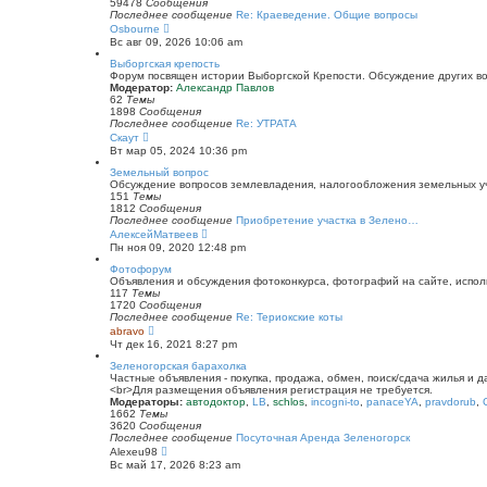
к
59478
Сообщения
п
Последнее сообщение
Re: Краеведение. Общие вопросы
о
П
Osbourne
с
е
Вс авг 09, 2026 10:06 am
л
р
е
е
Выборгская крепость
д
й
Форум посвящен истории Выборгской Крепости. Обсуждение других воп
н
т
Модератор:
Александр Павлов
е
и
62
Темы
м
к
1898
Сообщения
у
п
Последнее сообщение
Re: УТРАТА
с
о
П
Скаут
о
с
е
Вт мар 05, 2024 10:36 pm
о
л
р
б
е
е
Земельный вопрос
щ
д
й
Обсуждение вопросов землевладения, налогообложения земельных уча
е
н
т
151
Темы
н
е
и
1812
Сообщения
и
м
к
Последнее сообщение
Приобретение участка в Зелено…
ю
у
п
П
АлексейМатвеев
с
о
е
Пн ноя 09, 2020 12:48 pm
о
с
р
о
л
е
Фотофорум
б
е
й
Объявления и обсуждения фотоконкурса, фотографий на сайте, испол
щ
д
т
117
Темы
е
н
и
1720
Сообщения
н
е
к
Последнее сообщение
Re: Териокские коты
и
м
п
П
abravo
ю
у
о
е
Чт дек 16, 2021 8:27 pm
с
с
р
о
л
е
Зеленогорская барахолка
о
е
й
Частные объявления - покупка, продажа, обмен, поиск/сдача жилья и 
б
д
т
<br>Для размещения объявления регистрация не требуется.
щ
н
и
Модераторы:
автодоктор
,
LB
,
schlos
,
incogni-to
,
panaceYA
,
pravdorub
,
е
е
к
1662
Темы
н
м
п
3620
Сообщения
и
у
о
Последнее сообщение
Посуточная Аренда Зеленогорск
ю
с
с
П
Alexeu98
о
л
е
Вс май 17, 2026 8:23 am
о
е
р
б
д
е