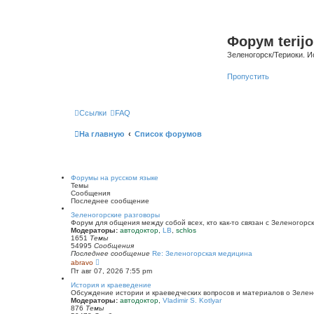
Форум terijo
Зеленогорск/Териоки. И
Пропустить
Ссылки
FAQ
На главную
Список форумов
Форумы на русском языке
Темы
Сообщения
Последнее сообщение
Зеленогорские разговоры
Форум для общения между собой всех, кто как-то связан с Зеленогорск
Модераторы:
автодоктор
,
LB
,
schlos
1651
Темы
54995
Сообщения
Последнее сообщение
Re: Зеленогорская медицина
П
abravo
е
Пт авг 07, 2026 7:55 pm
р
е
История и краеведение
й
Обсуждение истории и краеведческих вопросов и материалов о Зелен
т
Модераторы:
автодоктор
,
Vladimir S. Kotlyar
и
876
Темы