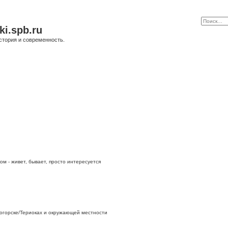
ki.spb.ru
стория и современность.
ом - живет, бывает, просто интересуется
огорске/Териоках и окружающей местности