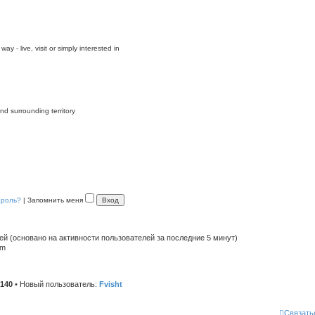
y - live, visit or simply interested in
nd surrounding territory
ароль?
|
Запомнить меня
тей (основано на активности пользователей за последние 5 минут)
pm
140
• Новый пользователь:
Fvisht
Связать