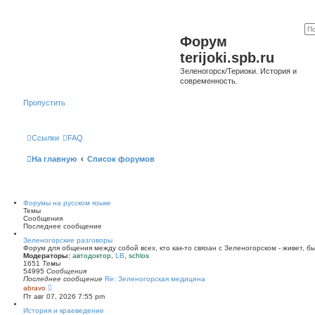
Форум
terijoki.spb.ru
Зеленогорск/Териоки. История и
современность.
Пропустить
Ссылки
FAQ
На главную
Список форумов
Форумы на русском языке
Темы
Сообщения
Последнее сообщение
Зеленогорские разговоры
Форум для общения между собой всех, кто как-то связан с Зеленогорском - живет, б
Модераторы:
автодоктор
,
LB
,
schlos
1651
Темы
54995
Сообщения
Последнее сообщение
Re: Зеленогорская медицина
П
abravo
е
Пт авг 07, 2026 7:55 pm
р
е
История и краеведение