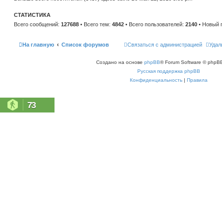
н
е
и
м
ю
СТАТИСТИКА
у
с
Всего сообщений:
127688
• Всего тем:
4842
• Всего пользователей:
2140
• Новый 
о
о
б
щ
На главную
Список форумов
Связаться с администрацией
Удал
е
н
и
Создано на основе
phpBB
® Forum Software © phpBB
ю
Русская поддержка phpBB
Конфиденциальность
|
Правила
73