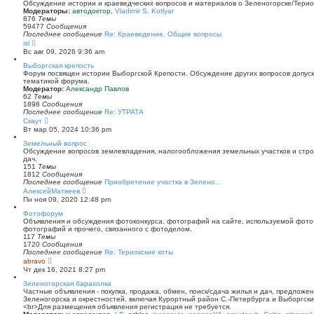
й
Обсуждение истории и краеведческих вопросов и материалов о Зеленогорске/Тери
т
Модераторы:
автодоктор
,
Vladimir S. Kotlyar
и
876
Темы
к
59477
Сообщения
п
Последнее сообщение
Re: Краеведение. Общие вопросы
о
П
isl
с
е
Вс авг 09, 2026 9:36 am
л
р
е
е
Выборгская крепость
д
й
Форум посвящен истории Выборгской Крепости. Обсуждение других вопросов допуска
н
т
тематикой форума.
е
и
Модератор:
Александр Павлов
м
к
62
Темы
у
п
1898
Сообщения
с
о
Последнее сообщение
Re: УТРАТА
о
с
П
Скаут
о
л
е
Вт мар 05, 2024 10:36 pm
б
е
р
щ
д
е
Земельный вопрос
е
н
й
Обсуждение вопросов землевладения, налогообложения земельных участков и стро
н
е
т
дач.
и
м
и
151
Темы
ю
у
к
1812
Сообщения
с
п
Последнее сообщение
Приобретение участка в Зелено…
о
о
П
АлексейМатвеев
о
с
е
Пн ноя 09, 2020 12:48 pm
б
л
р
щ
е
е
Фотофорум
е
д
й
Объявления и обсуждения фотоконкурса, фотографий на сайте, используемой фото
н
н
т
фотографий и прочего, связанного с фотоделом.
и
е
и
117
Темы
ю
м
к
1720
Сообщения
у
п
Последнее сообщение
Re: Териокские коты
с
о
П
abravo
о
с
е
Чт дек 16, 2021 8:27 pm
о
л
р
б
е
е
Зеленогорская барахолка
щ
д
й
Частные объявления - покупка, продажа, обмен, поиск/сдача жилья и дач, предложе
е
н
т
Зеленогорска и окрестностей, включая Курортный район С.-Петербурга и Выборгск
н
е
и
<br>Для размещения объявления регистрация не требуется.
и
м
к