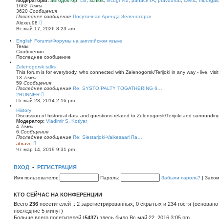
Модераторы:
автодоктор
,
LB
,
schlos
,
incogni-to
,
panaceYA
,
pravdorub
,
Celtic
,
mborgali
ю
у
п
1662
Темы
с
о
3620
Сообщения
о
с
Последнее сообщение
Посуточная Аренда Зеленогорск
о
л
П
Alexeu98
б
е
е
Вс май 17, 2026 8:23 am
щ
д
р
е
н
е
English Forums/Форумы на английском языке
н
е
й
Темы
и
м
т
Сообщения
ю
у
и
Последнее сообщение
с
к
о
п
Zelenogorsk talks
о
о
This forum is for everybody, who connected with Zelenogorsk/Terijoki in any way - live, visit
б
с
13
Темы
щ
л
59
Сообщения
е
е
Последнее сообщение
Re: SYSTO PALTY TOGATHERING 6…
н
д
П
2RUNNER
и
н
е
Пт май 23, 2014 2:16 pm
ю
е
р
м
е
History
у
й
Discussion of historical data and questions related to Zelenogorsk/Terijoki and surrounding 
с
т
Модератор:
Vladimir S. Kotlyar
о
и
4
Темы
о
к
6
Сообщения
б
п
Последнее сообщение
Re: Siestarjoki-Valkesaari Ra…
щ
о
П
abravo
е
с
е
Чт мар 14, 2019 9:31 pm
н
л
р
и
е
е
ю
д
й
ВХОД
•
РЕГИСТРАЦИЯ
н
т
е
и
Имя пользователя:
Пароль:
Забыли пароль?
|
Запо
м
к
у
п
с
о
КТО СЕЙЧАС НА КОНФЕРЕНЦИИ
о
с
о
л
Всего
236
посетителей :: 2 зарегистрированных, 0 скрытых и 234 гостя (основано
б
е
последние 5 минут)
щ
д
е
Больше всего посетителей (
н
5437
) здесь было Вс май 22, 2016 3:05 pm