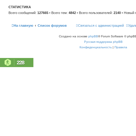
е
и
м
ю
СТАТИСТИКА
у
с
Всего сообщений:
127665
• Всего тем:
4842
• Всего пользователей:
2140
• Новый 
о
о
б
щ
На главную
Список форумов
Связаться с администрацией
Удал
е
н
и
Создано на основе
phpBB
® Forum Software © phpBB
ю
Русская поддержка phpBB
Конфиденциальность
|
Правила
228