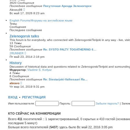
с
о
3620
Сообщения
о
с
Последнее сообщение
Посуточная Аренда Зеленогорск
о
л
П
Alexeu98
б
е
е
щ
Вс май 17, 2026 8:23 am
д
р
е
н
е
н
English Forums/Форумы на английском языке
е
й
и
Темы
м
т
ю
Сообщения
у
и
Последнее сообщение
с
к
о
п
Zelenogorsk talks
о
о
б
This forum is for everybody, who connected with Zelenogorsk/Terijoki in any way - live, visit
с
щ
13
Темы
л
е
59
Сообщения
е
н
Последнее сообщение
Re: SYSTO PALTY TOGATHERING 6…
д
и
П
2RUNNER
н
ю
е
Пт май 23, 2014 2:16 pm
е
р
м
е
History
у
й
с
Discussion of historical data and questions related to Zelenogorsk/Terijoki and surrounding 
т
о
Модератор:
Vladimir S. Kotlyar
и
о
4
Темы
к
б
6
Сообщения
п
щ
Последнее сообщение
Re: Siestarjoki-Valkesaari Ra…
о
П
е
abravo
с
е
н
Чт мар 14, 2019 9:31 pm
л
р
и
е
е
ю
д
й
ВХОД
•
РЕГИСТРАЦИЯ
н
т
е
и
Имя пользователя:
м
Пароль:
Забыли пароль?
|
Запо
к
у
п
с
о
о
КТО СЕЙЧАС НА КОНФЕРЕНЦИИ
с
о
л
Всего
411
посетителей :: 1 зарегистрированный, 0 скрытых и 410 гостей (основан
б
е
щ
последние 5 минут)
д
е
Больше всего посетителей (
н
5437
) здесь было Вс май 22, 2016 3:05 pm
н