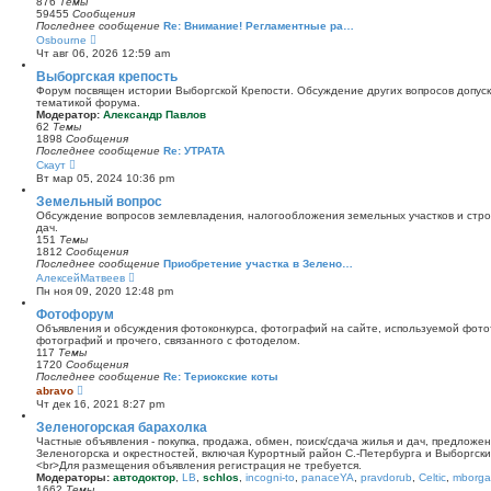
876
Темы
к
59455
Сообщения
п
Последнее сообщение
Re: Внимание! Регламентные ра…
о
П
Osbourne
с
е
Чт авг 06, 2026 12:59 am
л
р
е
е
Выборгская крепость
д
й
Форум посвящен истории Выборгской Крепости. Обсуждение других вопросов допуска
н
т
тематикой форума.
е
и
Модератор:
Александр Павлов
м
к
62
Темы
у
п
1898
Сообщения
с
о
Последнее сообщение
Re: УТРАТА
о
с
П
Скаут
о
л
е
б
Вт мар 05, 2024 10:36 pm
е
р
щ
д
е
Земельный вопрос
е
н
й
н
Обсуждение вопросов землевладения, налогообложения земельных участков и стро
е
т
и
дач.
м
и
ю
151
Темы
у
к
1812
Сообщения
с
п
Последнее сообщение
Приобретение участка в Зелено…
о
о
П
АлексейМатвеев
о
с
е
б
Пн ноя 09, 2020 12:48 pm
л
р
щ
е
е
Фотофорум
е
д
й
н
Объявления и обсуждения фотоконкурса, фотографий на сайте, используемой фото
н
т
и
фотографий и прочего, связанного с фотоделом.
е
и
ю
117
Темы
м
к
1720
Сообщения
у
п
Последнее сообщение
Re: Териокские коты
с
о
П
abravo
о
с
е
о
Чт дек 16, 2021 8:27 pm
л
р
б
е
е
Зеленогорская барахолка
щ
д
й
е
Частные объявления - покупка, продажа, обмен, поиск/сдача жилья и дач, предложе
н
т
н
Зеленогорска и окрестностей, включая Курортный район С.-Петербурга и Выборгск
е
и
и
<br>Для размещения объявления регистрация не требуется.
м
к
ю
Модераторы:
автодоктор
,
LB
,
schlos
,
incogni-to
,
panaceYA
,
pravdorub
,
Celtic
,
mborgal
у
п
1662
Темы