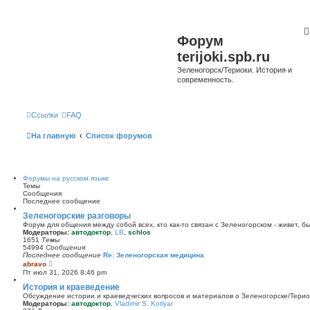
Форум
terijoki.spb.ru
Зеленогорск/Териоки. История и
современность.
Ссылки
FAQ
На главную
Список форумов
Форумы на русском языке
Темы
Сообщения
Последнее сообщение
Зеленогорские разговоры
Форум для общения между собой всех, кто как-то связан с Зеленогорском - живет, б
Модераторы:
автодоктор
,
LB
,
schlos
1651
Темы
54994
Сообщения
Последнее сообщение
Re: Зеленогорская медицина
П
abravo
е
Пт июл 31, 2026 8:46 pm
р
е
История и краеведение
й
Обсуждение истории и краеведческих вопросов и материалов о Зеленогорске/Тери
т
Модераторы:
автодоктор
,
Vladimir S. Kotlyar
и