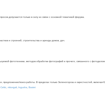
росов допускается только в силу их связи с основной тематикой форума.
стков и строений, строительства и аренды домов, дач.
ьзуемой фототехники, методов обработки фотографий и прочего, связанного с фотоделом
дач, предложение/поиск работы. В пределах только Зеленогорска и окрестностей, включая
,
Celtic
,
mborgali
,
Ingusha
,
Bastet