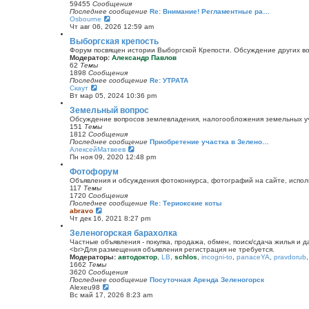
к
59455
Сообщения
п
Последнее сообщение
Re: Внимание! Регламентные ра…
о
П
Osbourne
с
е
Чт авг 06, 2026 12:59 am
л
р
Выборгская крепость
е
е
д
й
Форум посвящен истории Выборгской Крепости. Обсуждение других воп
н
т
Модератор:
Александр Павлов
е
и
62
Темы
м
к
1898
Сообщения
у
п
Последнее сообщение
Re: УТРАТА
с
о
П
Скаут
о
с
е
Вт мар 05, 2024 10:36 pm
о
л
р
б
Земельный вопрос
е
е
щ
д
й
Обсуждение вопросов землевладения, налогообложения земельных уча
е
н
т
151
Темы
н
е
и
1812
Сообщения
и
м
к
Последнее сообщение
Приобретение участка в Зелено…
ю
у
п
П
АлексейМатвеев
с
о
е
Пн ноя 09, 2020 12:48 pm
о
с
р
о
Фотофорум
л
е
б
е
й
Объявления и обсуждения фотоконкурса, фотографий на сайте, испол
щ
д
т
117
Темы
е
н
и
1720
Сообщения
н
е
к
Последнее сообщение
Re: Териокские коты
и
м
п
П
abravo
ю
у
о
е
Чт дек 16, 2021 8:27 pm
с
с
р
о
Зеленогорская барахолка
л
е
о
е
й
Частные объявления - покупка, продажа, обмен, поиск/сдача жилья и 
б
д
т
<br>Для размещения объявления регистрация не требуется.
щ
н
и
Модераторы:
автодоктор
,
LB
,
schlos
,
incogni-to
,
panaceYA
,
pravdorub
е
е
к
1662
Темы
н
м
п
3620
Сообщения
и
у
о
Последнее сообщение
Посуточная Аренда Зеленогорск
ю
с
с
П
Alexeu98
о
л
е
Вс май 17, 2026 8:23 am
о
е
р
б
д