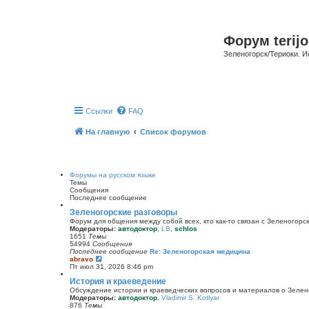
Форум terijo
Зеленогорск/Териоки. И
Ссылки
FAQ
На главную
Список форумов
Форумы на русском языке
Темы
Сообщения
Последнее сообщение
Зеленогорские разговоры
Форум для общения между собой всех, кто как-то связан с Зеленогорск
Модераторы:
автодоктор
,
LB
,
schlos
1651
Темы
54994
Сообщения
Последнее сообщение
Re: Зеленогорская медицина
П
abravo
е
Пт июл 31, 2026 8:46 pm
р
История и краеведение
е
й
Обсуждение истории и краеведческих вопросов и материалов о Зелен
т
Модераторы:
автодоктор
,
Vladimir S. Kotlyar
и
876
Темы