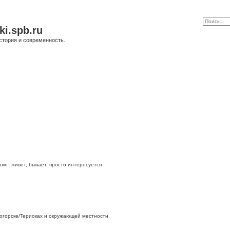
ki.spb.ru
стория и современность.
ом - живет, бывает, просто интересуется
огорске/Териоках и окружающей местности