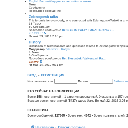
е
English Forums/Форумы на английском языке
щ
н
й
Темы
е
е
т
Сообщения
н
м
и
Последнее сообщение
и
у
к
ю
с
п
Zelenogorsk talks
о
о
This forum is for everybody, who connected with Zelenogorsk/Terijoki in any wa
о
с
13
Темы
б
л
59
Сообщения
щ
е
Последнее сообщение
Re: SYSTO PALTY TOGATHERING 6…
е
д
П
2RUNNER
н
н
е
Пт май 23, 2014 2:16 pm
и
е
р
ю
м
History
е
у
й
Discussion of historical data and questions related to Zelenogorsk/Terijoki a
с
т
Модератор:
Vladimir S. Kotlyar
о
и
4
Темы
о
к
6
Сообщения
б
п
Последнее сообщение
Re: Siestarjoki-Valkesaari Ra…
щ
о
П
abravo
е
с
е
Чт мар 14, 2019 9:31 pm
н
л
р
и
е
е
ю
д
й
ВХОД
•
РЕГИСТРАЦИЯ
н
т
е
и
Имя пользователя:
Пароль:
Забыли п
м
к
у
п
с
о
КТО СЕЙЧАС НА КОНФЕРЕНЦИИ
о
с
о
л
Всего
158
посетителей :: 1 зарегистрированный, 0 скрытых и 157 го
б
е
Больше всего посетителей (
5437
) здесь было Вс май 22, 2016 3:05 
щ
д
е
н
н
е
СТАТИСТИКА
и
м
ю
у
Всего сообщений:
127665
• Всего тем:
4842
• Всего пользователей:
2
с
о
о
На главную
Список форумов
б