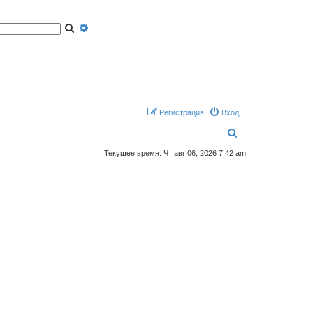
П
Р
о
а
и
с
с
ш
к
и
р
е
н
н
ы
й
п
Регистрация
Вход
о
и
П
с
к
о
Текущее время: Чт авг 06, 2026 7:42 am
и
с
к