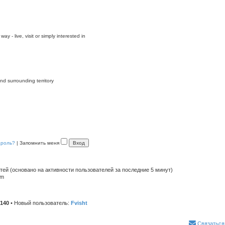
y - live, visit or simply interested in
nd surrounding territory
ароль?
|
Запомнить меня
стей (основано на активности пользователей за последние 5 минут)
pm
140
• Новый пользователь:
Fvisht
Связаться