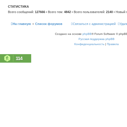
е
и
м
ю
СТАТИСТИКА
у
с
Всего сообщений:
127666
• Всего тем:
4842
• Всего пользователей:
2140
• Новый 
о
о
б
щ
На главную
Список форумов
Связаться с администрацией
Удал
е
н
и
Создано на основе
phpBB
® Forum Software © phpBB
ю
Русская поддержка phpBB
Конфиденциальность
|
Правила
114