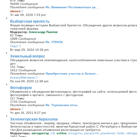
876
Темы
к
59456
Сообщения
п
Последнее сообщение
Re: Внимание! Регламентные ра…
о
П
abravo
с
е
Чт авг 06, 2026 7:23 pm
л
р
е
е
Выборгская крепость
д
й
Форум посвящен истории Выборгской Крепости. Обсуждение других вопросов допуска
н
т
тематикой форума.
е
и
Модератор:
Александр Павлов
м
к
62
Темы
у
п
1898
Сообщения
с
о
Последнее сообщение
Re: УТРАТА
о
с
П
Скаут
о
л
е
б
Вт мар 05, 2024 10:36 pm
е
р
щ
д
е
Земельный вопрос
е
н
й
н
Обсуждение вопросов землевладения, налогообложения земельных участков и стро
е
т
и
дач.
м
и
ю
151
Темы
у
к
1812
Сообщения
с
п
Последнее сообщение
Приобретение участка в Зелено…
о
о
П
АлексейМатвеев
о
с
е
б
Пн ноя 09, 2020 12:48 pm
л
р
щ
е
е
Фотофорум
е
д
й
н
Объявления и обсуждения фотоконкурса, фотографий на сайте, используемой фото
н
т
и
фотографий и прочего, связанного с фотоделом.
е
и
ю
117
Темы
м
к
1720
Сообщения
у
п
Последнее сообщение
Re: Териокские коты
с
о
П
abravo
о
с
е
о
Чт дек 16, 2021 8:27 pm
л
р
б
е
е
Зеленогорская барахолка
щ
д
й
е
Частные объявления - покупка, продажа, обмен, поиск/сдача жилья и дач, предложе
н
т
н
Зеленогорска и окрестностей, включая Курортный район С.-Петербурга и Выборгск
е
и
и
<br>Для размещения объявления регистрация не требуется.
м
к
ю
Модераторы:
автодоктор
,
LB
,
schlos
,
incogni-to
,
panaceYA
,
pravdorub
,
Celtic
,
mborgal
у
п
1662
Темы