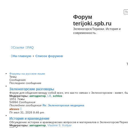
Форум
terijoki.spb.ru
Зеленогорск/Териоки. История и
современность.
Ссылки
FAQ
На главную
Список форумов
Форумы на русском языке
Темы
Сообщения
Последнее сообщение
Зеленогорские разговоры
Форум для общения между собой всех, кто как-то связан с Зеленогорском - живет, б
Модераторы:
автодоктор
,
LB
,
schlos
1651
Темы
54994
Сообщения
Последнее сообщение
Re: Зеленогорская медицина
П
abravo
е
Пт июл 31, 2026 8:46 pm
р
е
История и краеведение
й
Обсуждение истории и краеведческих вопросов и материалов о Зеленогорске/Тери
т
Модераторы:
автодоктор
,
Vladimir S. Kotlyar
и