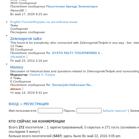
с
о
3620
Сообщения
о
с
Последнее сообщение
Посуточная Аренда Зеленогорск
о
л
П
Alexeu98
б
е
е
щ
Вс май 17, 2026 8:23 am
д
р
е
н
е
н
English Forums/Форумы на английском языке
е
й
и
Темы
м
т
ю
Сообщения
у
и
Последнее сообщение
с
к
о
п
Zelenogorsk talks
о
о
б
This forum is for everybody, who connected with Zelenogorsk/Terijoki in any way - live, visit
с
щ
13
Темы
л
е
59
Сообщения
е
н
Последнее сообщение
Re: SYSTO PALTY TOGATHERING 6…
д
и
П
2RUNNER
н
ю
е
Пт май 23, 2014 2:16 pm
е
р
м
е
History
у
й
с
Discussion of historical data and questions related to Zelenogorsk/Terijoki and surrounding 
т
о
Модератор:
Vladimir S. Kotlyar
и
о
4
Темы
к
б
6
Сообщения
п
щ
Последнее сообщение
Re: Siestarjoki-Valkesaari Ra…
о
П
е
abravo
с
е
н
Чт мар 14, 2019 9:31 pm
л
р
и
е
е
ю
д
й
ВХОД
•
РЕГИСТРАЦИЯ
н
т
е
и
Имя пользователя:
м
Пароль:
Забыли пароль?
|
Запо
к
у
п
с
о
о
КТО СЕЙЧАС НА КОНФЕРЕНЦИИ
с
о
л
Всего
272
посетителя :: 1 зарегистрированный, 0 скрытых и 271 гость (основано 
б
е
щ
последние 5 минут)
д
е
Больше всего посетителей (
н
5437
) здесь было Вс май 22, 2016 3:05 pm
н