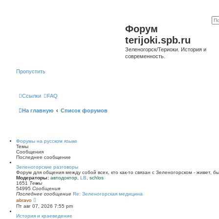
Форум
terijoki.spb.ru
Зеленогорск/Териоки. История и
современность.
Пропустить
Ссылки
FAQ
На главную
Список форумов
Форумы на русском языке
Темы
Сообщения
Последнее сообщение
Зеленогорские разговоры
Форум для общения между собой всех, кто как-то связан с Зеленогорском - живет, б
Модераторы:
автодоктор
,
LB
,
schlos
1651
Темы
54995
Сообщения
Последнее сообщение
Re: Зеленогорская медицина
П
abravo
е
Пт авг 07, 2026 7:55 pm
р
е
История и краеведение