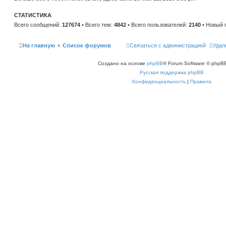
н
е
и
м
ю
СТАТИСТИКА
у
с
Всего сообщений:
127674
• Всего тем:
4842
• Всего пользователей:
2140
• Новый 
о
о
б
щ
На главную
Список форумов
Связаться с администрацией
Удал
е
н
и
Создано на основе
phpBB
® Forum Software © phpBB
ю
Русская поддержка phpBB
Конфиденциальность
|
Правила