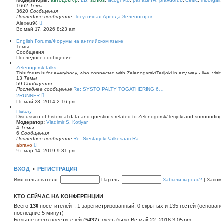
Модераторы:
автодоктор
,
LB
,
schlos
,
incogni-to
,
panaceYA
,
pravdorub
,
Celtic
,
mborgali
ю
у
п
1662
Темы
с
о
3620
Сообщения
о
с
Последнее сообщение
Посуточная Аренда Зеленогорск
о
л
П
Alexeu98
б
е
е
Вс май 17, 2026 8:23 am
щ
д
р
е
н
е
English Forums/Форумы на английском языке
н
е
й
Темы
и
м
т
Сообщения
ю
у
и
Последнее сообщение
с
к
о
п
Zelenogorsk talks
о
о
This forum is for everybody, who connected with Zelenogorsk/Terijoki in any way - live, visit
б
с
13
Темы
щ
л
59
Сообщения
е
е
Последнее сообщение
Re: SYSTO PALTY TOGATHERING 6…
н
д
П
2RUNNER
и
н
е
Пт май 23, 2014 2:16 pm
ю
е
р
м
е
History
у
й
Discussion of historical data and questions related to Zelenogorsk/Terijoki and surrounding 
с
т
Модератор:
Vladimir S. Kotlyar
о
и
4
Темы
о
к
6
Сообщения
б
п
Последнее сообщение
Re: Siestarjoki-Valkesaari Ra…
щ
о
П
abravo
е
с
е
Чт мар 14, 2019 9:31 pm
н
л
р
и
е
е
ю
д
й
ВХОД
•
РЕГИСТРАЦИЯ
н
т
е
и
Имя пользователя:
Пароль:
Забыли пароль?
|
Запо
м
к
у
п
с
о
КТО СЕЙЧАС НА КОНФЕРЕНЦИИ
о
с
о
л
Всего
136
посетителей :: 1 зарегистрированный, 0 скрытых и 135 гостей (основан
б
е
последние 5 минут)
щ
д
е
Больше всего посетителей (
н
5437
) здесь было Вс май 22, 2016 3:05 pm