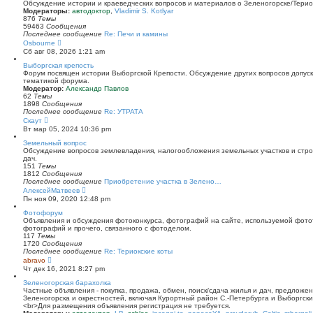
й
Обсуждение истории и краеведческих вопросов и материалов о Зеленогорске/Тери
т
Модераторы:
автодоктор
,
Vladimir S. Kotlyar
и
876
Темы
к
59463
Сообщения
п
Последнее сообщение
Re: Печи и камины
о
П
Osbourne
с
е
Сб авг 08, 2026 1:21 am
л
р
е
е
Выборгская крепость
д
й
Форум посвящен истории Выборгской Крепости. Обсуждение других вопросов допуска
н
т
тематикой форума.
е
и
Модератор:
Александр Павлов
м
к
62
Темы
у
п
1898
Сообщения
с
о
Последнее сообщение
Re: УТРАТА
о
с
П
Скаут
о
л
е
Вт мар 05, 2024 10:36 pm
б
е
р
щ
д
е
Земельный вопрос
е
н
й
Обсуждение вопросов землевладения, налогообложения земельных участков и стро
н
е
т
дач.
и
м
и
151
Темы
ю
у
к
1812
Сообщения
с
п
Последнее сообщение
Приобретение участка в Зелено…
о
о
П
АлексейМатвеев
о
с
е
Пн ноя 09, 2020 12:48 pm
б
л
р
щ
е
е
Фотофорум
е
д
й
Объявления и обсуждения фотоконкурса, фотографий на сайте, используемой фото
н
н
т
фотографий и прочего, связанного с фотоделом.
и
е
и
117
Темы
ю
м
к
1720
Сообщения
у
п
Последнее сообщение
Re: Териокские коты
с
о
П
abravo
о
с
е
Чт дек 16, 2021 8:27 pm
о
л
р
б
е
е
Зеленогорская барахолка
щ
д
й
Частные объявления - покупка, продажа, обмен, поиск/сдача жилья и дач, предложе
е
н
т
Зеленогорска и окрестностей, включая Курортный район С.-Петербурга и Выборгск
н
е
и
<br>Для размещения объявления регистрация не требуется.
и
м
к