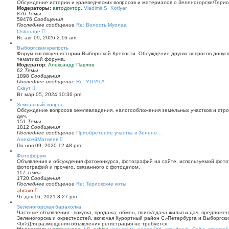
й
Обсуждение истории и краеведческих вопросов и материалов о Зеленогорске/Тери
т
Модераторы:
автодоктор
,
Vladimir S. Kotlyar
и
876
Темы
к
59476
Сообщения
п
Последнее сообщение
Re: Волость Муолаа
о
П
Osbourne
с
е
Вс авг 09, 2026 2:16 am
л
р
е
е
Выборгская крепость
д
й
Форум посвящен истории Выборгской Крепости. Обсуждение других вопросов допуска
н
т
тематикой форума.
е
и
Модератор:
Александр Павлов
м
к
62
Темы
у
п
1898
Сообщения
с
о
Последнее сообщение
Re: УТРАТА
о
с
П
Скаут
о
л
е
Вт мар 05, 2024 10:36 pm
б
е
р
щ
д
е
Земельный вопрос
е
н
й
Обсуждение вопросов землевладения, налогообложения земельных участков и стро
н
е
т
дач.
и
м
и
151
Темы
ю
у
к
1812
Сообщения
с
п
Последнее сообщение
Приобретение участка в Зелено…
о
о
П
АлексейМатвеев
о
с
е
Пн ноя 09, 2020 12:48 pm
б
л
р
щ
е
е
Фотофорум
е
д
й
Объявления и обсуждения фотоконкурса, фотографий на сайте, используемой фото
н
н
т
фотографий и прочего, связанного с фотоделом.
и
е
и
117
Темы
ю
м
к
1720
Сообщения
у
п
Последнее сообщение
Re: Териокские коты
с
о
П
abravo
о
с
е
Чт дек 16, 2021 8:27 pm
о
л
р
б
е
е
Зеленогорская барахолка
щ
д
й
Частные объявления - покупка, продажа, обмен, поиск/сдача жилья и дач, предложе
е
н
т
Зеленогорска и окрестностей, включая Курортный район С.-Петербурга и Выборгск
н
е
и
<br>Для размещения объявления регистрация не требуется.
и
м
к