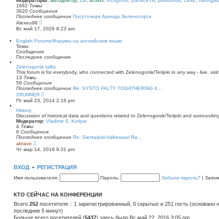
Модераторы:
автодоктор
,
LB
,
schlos
,
incogni-to
,
panaceYA
,
pravdorub
,
Celtic
,
mborgali
ю
у
п
1662
Темы
с
о
3620
Сообщения
о
с
Последнее сообщение
Посуточная Аренда Зеленогорск
о
л
П
Alexeu98
б
е
е
Вс май 17, 2026 8:23 am
щ
д
р
е
н
е
English Forums/Форумы на английском языке
н
е
й
Темы
и
м
т
Сообщения
ю
у
и
Последнее сообщение
с
к
о
п
Zelenogorsk talks
о
о
This forum is for everybody, who connected with Zelenogorsk/Terijoki in any way - live, visit
б
с
13
Темы
щ
л
59
Сообщения
е
е
Последнее сообщение
Re: SYSTO PALTY TOGATHERING 6…
н
д
П
2RUNNER
и
н
е
Пт май 23, 2014 2:16 pm
ю
е
р
м
е
History
у
й
Discussion of historical data and questions related to Zelenogorsk/Terijoki and surrounding 
с
т
Модератор:
Vladimir S. Kotlyar
о
и
4
Темы
о
к
6
Сообщения
б
п
Последнее сообщение
Re: Siestarjoki-Valkesaari Ra…
щ
о
П
abravo
е
с
е
Чт мар 14, 2019 9:31 pm
н
л
р
и
е
е
ю
д
й
ВХОД
•
РЕГИСТРАЦИЯ
н
т
е
и
Имя пользователя:
Пароль:
Забыли пароль?
|
Запо
м
к
у
п
с
о
КТО СЕЙЧАС НА КОНФЕРЕНЦИИ
о
с
о
л
Всего
252
посетителя :: 1 зарегистрированный, 0 скрытых и 251 гость (основано 
б
е
последние 5 минут)
щ
д
е
Больше всего посетителей (
н
5437
) здесь было Вс май 22, 2016 3:05 pm