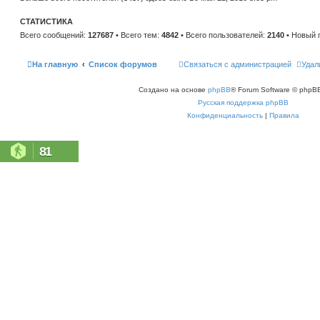
н
е
и
м
ю
СТАТИСТИКА
у
с
Всего сообщений:
127687
• Всего тем:
4842
• Всего пользователей:
2140
• Новый 
о
о
б
щ
На главную
Список форумов
Связаться с администрацией
Удал
е
н
и
Создано на основе
phpBB
® Forum Software © phpBB
ю
Русская поддержка phpBB
Конфиденциальность
|
Правила
81