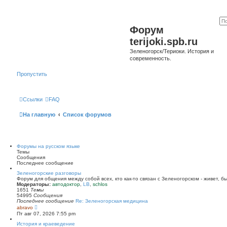
Форум
terijoki.spb.ru
Зеленогорск/Териоки. История и
современность.
Пропустить
Ссылки
FAQ
На главную
Список форумов
Форумы на русском языке
Темы
Сообщения
Последнее сообщение
Зеленогорские разговоры
Форум для общения между собой всех, кто как-то связан с Зеленогорском - живет, б
Модераторы:
автодоктор
,
LB
,
schlos
1651
Темы
54995
Сообщения
Последнее сообщение
Re: Зеленогорская медицина
П
abravo
е
Пт авг 07, 2026 7:55 pm
р
е
История и краеведение