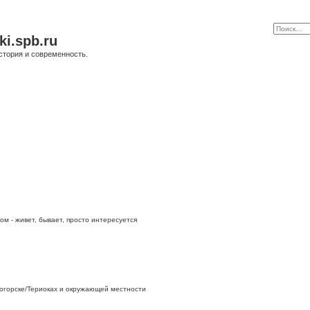
ki.spb.ru
стория и современность.
ом - живет, бывает, просто интересуется
огорске/Териоках и окружающей местности