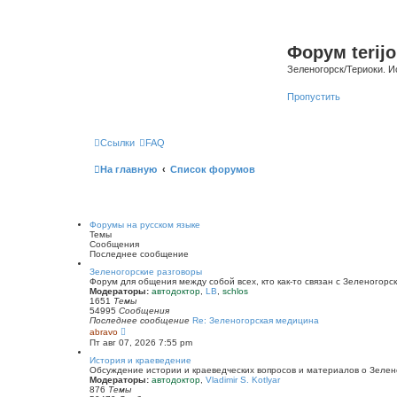
Форум terijo
Зеленогорск/Териоки. И
Пропустить
Ссылки
FAQ
На главную
Список форумов
Форумы на русском языке
Темы
Сообщения
Последнее сообщение
Зеленогорские разговоры
Форум для общения между собой всех, кто как-то связан с Зеленогорск
Модераторы:
автодоктор
,
LB
,
schlos
1651
Темы
54995
Сообщения
Последнее сообщение
Re: Зеленогорская медицина
П
abravo
е
Пт авг 07, 2026 7:55 pm
р
е
История и краеведение
й
Обсуждение истории и краеведческих вопросов и материалов о Зелен
т
Модераторы:
автодоктор
,
Vladimir S. Kotlyar
и
876
Темы