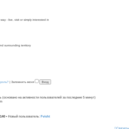
y - live, visit or simply interested in
nd surrounding territory
ароль?
|
Запомнить меня
ть (основано на активности пользователей за последние 5 минут)
pm
140
• Новый пользователь:
Fvisht
Связать