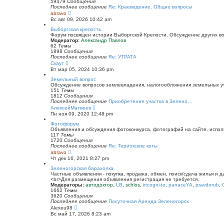
к
59479
Сообщения
п
Последнее сообщение
Re: Краеведение. Общие вопросы
о
П
abravo
с
е
Вс авг 09, 2026 10:42 am
л
р
е
е
Выборгская крепость
д
й
Форум посвящен истории Выборгской Крепости. Обсуждение других воп
н
т
Модератор:
Александр Павлов
е
и
62
Темы
м
к
1898
Сообщения
у
п
Последнее сообщение
Re: УТРАТА
с
о
П
Скаут
о
с
е
Вт мар 05, 2024 10:36 pm
о
л
р
б
е
е
Земельный вопрос
щ
д
й
Обсуждение вопросов землевладения, налогообложения земельных уча
е
н
т
151
Темы
н
е
и
1812
Сообщения
и
м
к
Последнее сообщение
Приобретение участка в Зелено…
ю
у
п
П
АлексейМатвеев
с
о
е
Пн ноя 09, 2020 12:48 pm
о
с
р
о
л
е
Фотофорум
б
е
й
Объявления и обсуждения фотоконкурса, фотографий на сайте, испол
щ
д
т
117
Темы
е
н
и
1720
Сообщения
н
е
к
Последнее сообщение
Re: Териокские коты
и
м
п
П
abravo
ю
у
о
е
Чт дек 16, 2021 8:27 pm
с
с
р
о
л
е
Зеленогорская барахолка
о
е
й
Частные объявления - покупка, продажа, обмен, поиск/сдача жилья и 
б
д
т
<br>Для размещения объявления регистрация не требуется.
щ
н
и
Модераторы:
автодоктор
,
LB
,
schlos
,
incogni-to
,
panaceYA
,
pravdorub
,
е
е
к
1662
Темы
н
м
п
3620
Сообщения
и
у
о
Последнее сообщение
Посуточная Аренда Зеленогорск
ю
с
с
П
Alexeu98
о
л
е
Вс май 17, 2026 8:23 am
о
е
р
б
д
е