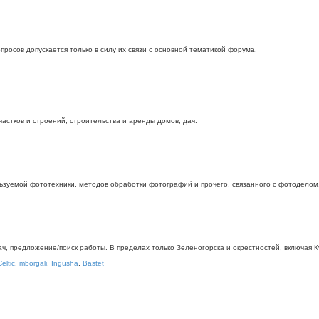
росов допускается только в силу их связи с основной тематикой форума.
стков и строений, строительства и аренды домов, дач.
ьзуемой фототехники, методов обработки фотографий и прочего, связанного с фотоделом
дач, предложение/поиск работы. В пределах только Зеленогорска и окрестностей, включая
Celtic
,
mborgali
,
Ingusha
,
Bastet