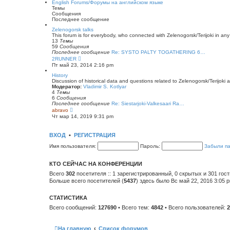
English Forums/Форумы на английском языке
щ
н
й
Темы
е
е
т
Сообщения
н
м
и
Последнее сообщение
и
у
к
ю
с
п
Zelenogorsk talks
о
о
This forum is for everybody, who connected with Zelenogorsk/Terijoki in any wa
о
с
13
Темы
б
л
59
Сообщения
щ
е
Последнее сообщение
Re: SYSTO PALTY TOGATHERING 6…
е
д
П
2RUNNER
н
н
е
Пт май 23, 2014 2:16 pm
и
е
р
ю
м
е
History
у
й
Discussion of historical data and questions related to Zelenogorsk/Terijoki a
с
т
Модератор:
Vladimir S. Kotlyar
о
и
4
Темы
о
к
6
Сообщения
б
п
Последнее сообщение
Re: Siestarjoki-Valkesaari Ra…
щ
о
П
abravo
е
с
е
Чт мар 14, 2019 9:31 pm
н
л
р
и
е
е
ю
д
й
ВХОД
•
РЕГИСТРАЦИЯ
н
т
е
и
Имя пользователя:
Пароль:
Забыли п
м
к
у
п
с
о
КТО СЕЙЧАС НА КОНФЕРЕНЦИИ
о
с
о
л
Всего
302
посетителя :: 1 зарегистрированный, 0 скрытых и 301 гос
б
е
Больше всего посетителей (
5437
) здесь было Вс май 22, 2016 3:05 
щ
д
е
н
н
е
СТАТИСТИКА
и
м
ю
у
Всего сообщений:
127690
• Всего тем:
4842
• Всего пользователей:
2
с
о
о
б
На главную
Список форумов