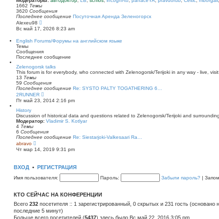
Модераторы:
автодоктор
,
LB
,
schlos
,
incogni-to
,
panaceYA
,
pravdorub
,
Celtic
,
mborgali
ю
у
п
1662
Темы
с
о
3620
Сообщения
о
с
Последнее сообщение
Посуточная Аренда Зеленогорск
о
л
П
Alexeu98
б
е
е
Вс май 17, 2026 8:23 am
щ
д
р
е
н
е
English Forums/Форумы на английском языке
н
е
й
Темы
и
м
т
Сообщения
ю
у
и
Последнее сообщение
с
к
о
п
Zelenogorsk talks
о
о
This forum is for everybody, who connected with Zelenogorsk/Terijoki in any way - live, visit
б
с
13
Темы
щ
л
59
Сообщения
е
е
Последнее сообщение
Re: SYSTO PALTY TOGATHERING 6…
н
д
П
2RUNNER
и
н
е
Пт май 23, 2014 2:16 pm
ю
е
р
м
е
History
у
й
Discussion of historical data and questions related to Zelenogorsk/Terijoki and surrounding 
с
т
Модератор:
Vladimir S. Kotlyar
о
и
4
Темы
о
к
6
Сообщения
б
п
Последнее сообщение
Re: Siestarjoki-Valkesaari Ra…
щ
о
П
abravo
е
с
е
Чт мар 14, 2019 9:31 pm
н
л
р
и
е
е
ю
д
й
ВХОД
•
РЕГИСТРАЦИЯ
н
т
е
и
Имя пользователя:
Пароль:
Забыли пароль?
|
Запо
м
к
у
п
с
о
КТО СЕЙЧАС НА КОНФЕРЕНЦИИ
о
с
о
л
Всего
232
посетителя :: 1 зарегистрированный, 0 скрытых и 231 гость (основано 
б
е
последние 5 минут)
щ
д
е
Больше всего посетителей (
н
5437
) здесь было Вс май 22, 2016 3:05 pm