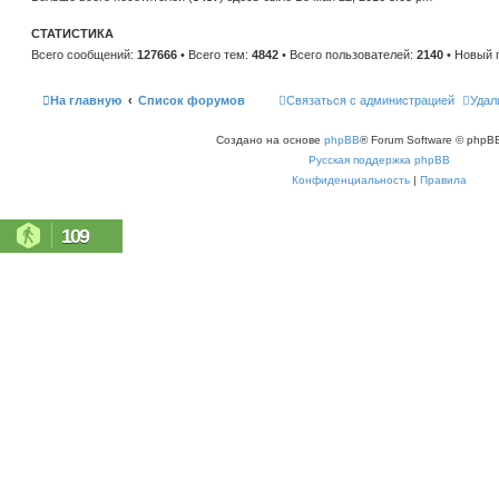
н
е
и
м
ю
СТАТИСТИКА
у
с
Всего сообщений:
127666
• Всего тем:
4842
• Всего пользователей:
2140
• Новый 
о
о
б
щ
На главную
Список форумов
Связаться с администрацией
Удал
е
н
и
Создано на основе
phpBB
® Forum Software © phpBB
ю
Русская поддержка phpBB
Конфиденциальность
|
Правила
109