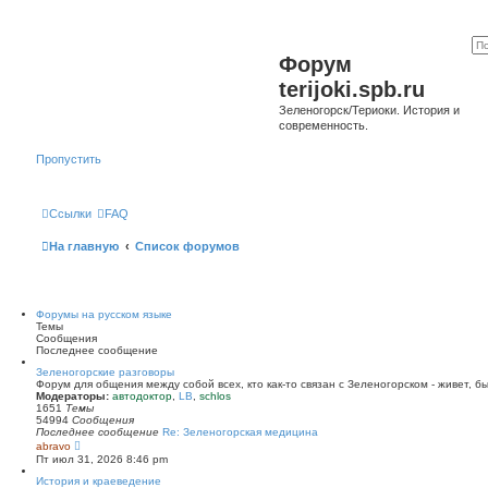
Форум
terijoki.spb.ru
Зеленогорск/Териоки. История и
современность.
Пропустить
Ссылки
FAQ
На главную
Список форумов
Форумы на русском языке
Темы
Сообщения
Последнее сообщение
Зеленогорские разговоры
Форум для общения между собой всех, кто как-то связан с Зеленогорском - живет, б
Модераторы:
автодоктор
,
LB
,
schlos
1651
Темы
54994
Сообщения
Последнее сообщение
Re: Зеленогорская медицина
П
abravo
е
Пт июл 31, 2026 8:46 pm
р
е
История и краеведение