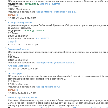
й
Обсуждение истории и краеведческих вопросов и материалов о Зеленогорске/Тери
т
Модераторы:
автодоктор
,
Vladimir S. Kotlyar
и
876
Темы
к
59456
Сообщения
п
Последнее сообщение
Re: Внимание! Регламентные ра…
о
П
abravo
с
е
Чт авг 06, 2026 7:23 pm
л
р
е
е
Выборгская крепость
д
й
Форум посвящен истории Выборгской Крепости. Обсуждение других вопросов допуска
н
т
тематикой форума.
е
и
Модератор:
Александр Павлов
м
к
62
Темы
у
п
1898
Сообщения
с
о
Последнее сообщение
Re: УТРАТА
о
с
П
Скаут
о
л
е
Вт мар 05, 2024 10:36 pm
б
е
р
щ
д
е
Земельный вопрос
е
н
й
Обсуждение вопросов землевладения, налогообложения земельных участков и стро
н
е
т
дач.
и
м
и
151
Темы
ю
у
к
1812
Сообщения
с
п
Последнее сообщение
Приобретение участка в Зелено…
о
о
П
АлексейМатвеев
о
с
е
Пн ноя 09, 2020 12:48 pm
б
л
р
щ
е
е
Фотофорум
е
д
й
Объявления и обсуждения фотоконкурса, фотографий на сайте, используемой фото
н
н
т
фотографий и прочего, связанного с фотоделом.
и
е
и
117
Темы
ю
м
к
1720
Сообщения
у
п
Последнее сообщение
Re: Териокские коты
с
о
П
abravo
о
с
е
Чт дек 16, 2021 8:27 pm
о
л
р
б
е
е
Зеленогорская барахолка
щ
д
й
Частные объявления - покупка, продажа, обмен, поиск/сдача жилья и дач, предложе
е
н
т
Зеленогорска и окрестностей, включая Курортный район С.-Петербурга и Выборгск
н
е
и
<br>Для размещения объявления регистрация не требуется.
и
м
к