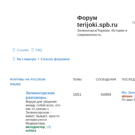
Форум
terijoki.spb.ru
Зеленогорск/Териоки. История и
современность.
Ссылки
FAQ
На главную
Список форумов
ФОРУМЫ НА РУССКОМ
ТЕМЫ
СООБЩЕНИЯ
ПОСЛЕД
ЯЗЫКЕ
Зеленогорские
Re: Зел
1651
54994
abravo
разговоры
Пт июл 3
Форум для общения
между собой всех, кто
как-то связан с
Зеленогорском -
живет, бывает, просто
интересуется
Модераторы:
автодоктор
,
LB
,
schlos