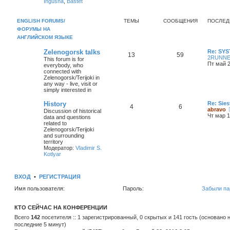
Ingusha
,
Bastet
ENGLISH FORUMS/
ТЕМЫ
СООБЩЕНИЯ
ПОСЛЕД
ФОРУМЫ НА
АНГЛИЙСКОМ ЯЗЫКЕ
Zelenogorsk talks
Re: SY
13
59
2RUNN
This forum is for
Пт май 2
everybody, who
connected with
Zelenogorsk/Terijoki in
any way - live, visit or
simply interested in
History
Re: Sies
4
6
abravo
Discussion of historical
Чт мар 1
data and questions
related to
Zelenogorsk/Terijoki
and surrounding
territory
Модератор:
Vladimir S.
Kotlyar
ВХОД
•
РЕГИСТРАЦИЯ
Имя пользователя:
Пароль:
Забыли па
КТО СЕЙЧАС НА КОНФЕРЕНЦИИ
Всего
142
посетителя :: 1 зарегистрированный, 0 скрытых и 141 гость (основано 
последние 5 минут)