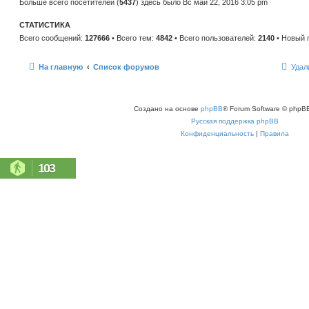
Больше всего посетителей (
5437
) здесь было Вс май 22, 2016 3:05 pm
СТАТИСТИКА
Всего сообщений:
127666
• Всего тем:
4842
• Всего пользователей:
2140
• Новый 
На главную
Список форумов
Удал
Создано на основе
phpBB
® Forum Software © phpBB
Русская поддержка phpBB
Конфиденциальность
|
Правила
103