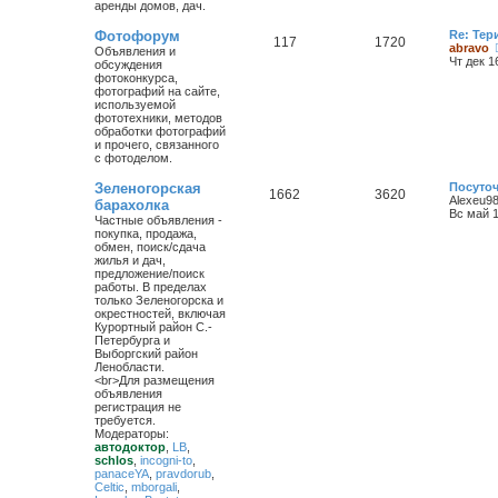
аренды домов, дач.
Фотофорум
Re: Тер
117
1720
abravo
Объявления и
Чт дек 1
обсуждения
фотоконкурса,
фотографий на сайте,
используемой
фототехники, методов
обработки фотографий
и прочего, связанного
с фотоделом.
Зеленогорская
Посуточ
1662
3620
Alexeu9
барахолка
Вс май 1
Частные объявления -
покупка, продажа,
обмен, поиск/сдача
жилья и дач,
предложение/поиск
работы. В пределах
только Зеленогорска и
окрестностей, включая
Курортный район С.-
Петербурга и
Выборгский район
Ленобласти.
<br>Для размещения
объявления
регистрация не
требуется.
Модераторы:
автодоктор
,
LB
,
schlos
,
incogni-to
,
panaceYA
,
pravdorub
,
Celtic
,
mborgali
,