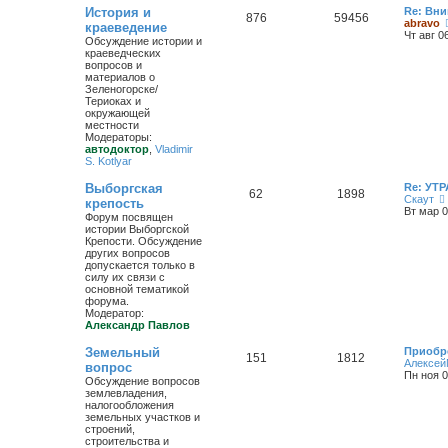
История и
Re: Вн
876
59456
abravo
краеведение
Чт авг 0
Обсуждение истории и
краеведческих
вопросов и
материалов о
Зеленогорске/
Териоках и
окружающей
местности
Модераторы:
автодоктор
,
Vladimir
S. Kotlyar
Выборгская
Re: УТР
62
1898
Скаут
крепость
Вт мар 0
Форум посвящен
истории Выборгской
Крепости. Обсуждение
других вопросов
допускается только в
силу их связи с
основной тематикой
форума.
Модератор:
Александр Павлов
Земельный
Приобре
151
1812
Алексей
вопрос
Пн ноя 0
Обсуждение вопросов
землевладения,
налогообложения
земельных участков и
строений,
строительства и