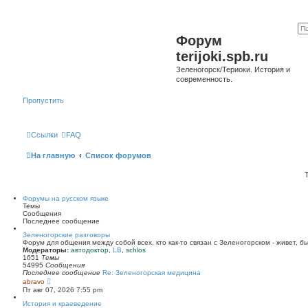
Форум
terijoki.spb.ru
Зеленогорск/Териоки. История и
современность.
Пропустить
Ссылки
FAQ
На главную
Список форумов
Форумы на русском языке
Темы
Сообщения
Последнее сообщение
Зеленогорские разговоры
Форум для общения между собой всех, кто как-то связан с Зеленогорском - живет, б
Модераторы:
автодоктор
,
LB
,
schlos
1651
Темы
54995
Сообщения
Последнее сообщение
Re: Зеленогорская медицина
П
abravo
е
Пт авг 07, 2026 7:55 pm
р
е
История и краеведение