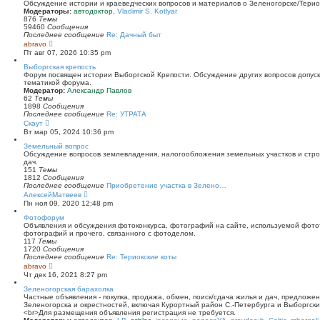
й
Обсуждение истории и краеведческих вопросов и материалов о Зеленогорске/Тери
т
Модераторы:
автодоктор
,
Vladimir S. Kotlyar
и
876
Темы
к
59460
Сообщения
п
Последнее сообщение
Re: Дачный быт
о
П
abravo
с
е
Пт авг 07, 2026 10:35 pm
л
р
е
е
Выборгская крепость
д
й
Форум посвящен истории Выборгской Крепости. Обсуждение других вопросов допуска
н
т
тематикой форума.
е
и
Модератор:
Александр Павлов
м
к
62
Темы
у
п
1898
Сообщения
с
о
Последнее сообщение
Re: УТРАТА
о
с
П
Скаут
о
л
е
Вт мар 05, 2024 10:36 pm
б
е
р
щ
д
е
Земельный вопрос
е
н
й
Обсуждение вопросов землевладения, налогообложения земельных участков и стро
н
е
т
дач.
и
м
и
151
Темы
ю
у
к
1812
Сообщения
с
п
Последнее сообщение
Приобретение участка в Зелено…
о
о
П
АлексейМатвеев
о
с
е
Пн ноя 09, 2020 12:48 pm
б
л
р
щ
е
е
Фотофорум
е
д
й
Объявления и обсуждения фотоконкурса, фотографий на сайте, используемой фото
н
н
т
фотографий и прочего, связанного с фотоделом.
и
е
и
117
Темы
ю
м
к
1720
Сообщения
у
п
Последнее сообщение
Re: Териокские коты
с
о
П
abravo
о
с
е
Чт дек 16, 2021 8:27 pm
о
л
р
б
е
е
Зеленогорская барахолка
щ
д
й
Частные объявления - покупка, продажа, обмен, поиск/сдача жилья и дач, предложе
е
н
т
Зеленогорска и окрестностей, включая Курортный район С.-Петербурга и Выборгск
н
е
и
<br>Для размещения объявления регистрация не требуется.
и
м
к