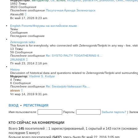
Модераторы:
автодоктор
,
LB
,
schlos
,
incogni-to
,
panaceYA
,
pravdorub
,
Celtic
,
mborgali
ю
у
п
1662
Темы
с
о
3620
Сообщения
о
с
Последнее сообщение
Посуточная Аренда Зеленогорск
о
л
П
Alexeu98
б
е
е
Вс май 17, 2026 8:23 am
щ
д
р
е
н
е
English Forums/Форумы на английском языке
н
е
й
Темы
и
м
т
Сообщения
ю
у
и
Последнее сообщение
с
к
о
п
Zelenogorsk talks
о
о
This forum is for everybody, who connected with Zelenogorsk/Terijoki in any way - live, visit
б
с
13
Темы
щ
л
59
Сообщения
е
е
Последнее сообщение
Re: SYSTO PALTY TOGATHERING 6…
н
д
П
2RUNNER
и
н
е
Пт май 23, 2014 2:16 pm
ю
е
р
м
е
History
у
й
Discussion of historical data and questions related to Zelenogorsk/Terijoki and surrounding 
с
т
Модератор:
Vladimir S. Kotlyar
о
и
4
Темы
о
к
6
Сообщения
б
п
Последнее сообщение
Re: Siestarjoki-Valkesaari Ra…
щ
о
П
abravo
е
с
е
Чт мар 14, 2019 9:31 pm
н
л
р
и
е
е
ю
д
й
ВХОД
•
РЕГИСТРАЦИЯ
н
т
е
и
Имя пользователя:
Пароль:
Забыли пароль?
|
Запо
м
к
у
п
с
о
КТО СЕЙЧАС НА КОНФЕРЕНЦИИ
о
с
о
л
Всего
145
посетителей :: 1 зарегистрированный, 1 скрытый и 143 гостя (основано
б
е
последние 5 минут)
щ
д
е
Больше всего посетителей (
н
5437
) здесь было Вс май 22, 2016 3:05 pm