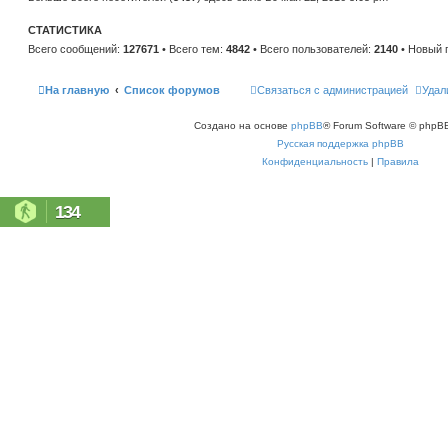
н
е
и
м
ю
СТАТИСТИКА
у
с
Всего сообщений:
127671
• Всего тем:
4842
• Всего пользователей:
2140
• Новый 
о
о
б
щ
На главную
Список форумов
Связаться с администрацией
Удал
е
н
и
Создано на основе
phpBB
® Forum Software © phpBB
ю
Русская поддержка phpBB
Конфиденциальность
|
Правила
134