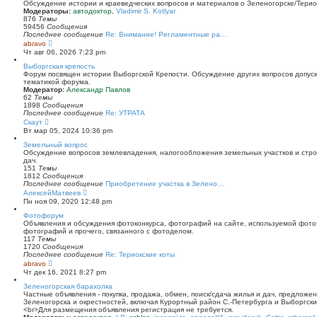
й
Обсуждение истории и краеведческих вопросов и материалов о Зеленогорске/Тери
т
Модераторы:
автодоктор
,
Vladimir S. Kotlyar
и
876
Темы
к
59456
Сообщения
п
Последнее сообщение
Re: Внимание! Регламентные ра…
о
П
abravo
с
е
Чт авг 06, 2026 7:23 pm
л
р
е
е
Выборгская крепость
д
й
Форум посвящен истории Выборгской Крепости. Обсуждение других вопросов допуска
н
т
тематикой форума.
е
и
Модератор:
Александр Павлов
м
к
62
Темы
у
п
1898
Сообщения
с
о
Последнее сообщение
Re: УТРАТА
о
с
П
Скаут
о
л
е
Вт мар 05, 2024 10:36 pm
б
е
р
щ
д
е
Земельный вопрос
е
н
й
Обсуждение вопросов землевладения, налогообложения земельных участков и стро
н
е
т
дач.
и
м
и
151
Темы
ю
у
к
1812
Сообщения
с
п
Последнее сообщение
Приобретение участка в Зелено…
о
о
П
АлексейМатвеев
о
с
е
Пн ноя 09, 2020 12:48 pm
б
л
р
щ
е
е
Фотофорум
е
д
й
Объявления и обсуждения фотоконкурса, фотографий на сайте, используемой фото
н
н
т
фотографий и прочего, связанного с фотоделом.
и
е
и
117
Темы
ю
м
к
1720
Сообщения
у
п
Последнее сообщение
Re: Териокские коты
с
о
П
abravo
о
с
е
Чт дек 16, 2021 8:27 pm
о
л
р
б
е
е
Зеленогорская барахолка
щ
д
й
Частные объявления - покупка, продажа, обмен, поиск/сдача жилья и дач, предложе
е
н
т
Зеленогорска и окрестностей, включая Курортный район С.-Петербурга и Выборгск
н
е
и
<br>Для размещения объявления регистрация не требуется.
и
м
к