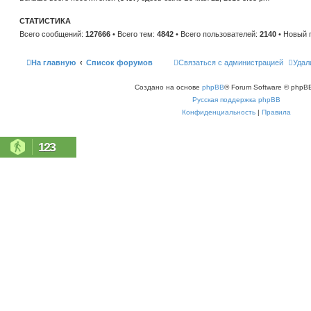
н
е
и
м
ю
СТАТИСТИКА
у
с
Всего сообщений:
127666
• Всего тем:
4842
• Всего пользователей:
2140
• Новый 
о
о
б
щ
На главную
Список форумов
Связаться с администрацией
Удал
е
н
и
Создано на основе
phpBB
® Forum Software © phpBB
ю
Русская поддержка phpBB
Конфиденциальность
|
Правила
123