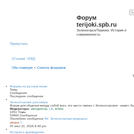
Форум
terijoki.spb.ru
Зеленогорск/Териоки. История и
современность.
Пропустить
Ссылки
FAQ
На главную
Список форумов
Форумы на русском языке
Темы
Сообщения
Последнее сообщение
Зеленогорские разговоры
Форум для общения между собой всех, кто как-то связан с Зеленогорском - живет, б
Модераторы:
автодоктор
,
LB
,
schlos
1651
Темы
54994
Сообщения
Последнее сообщение
Re: Зеленогорская медицина
П
abravo
е
Пт июл 31, 2026 8:46 pm
р
е
История и краеведение