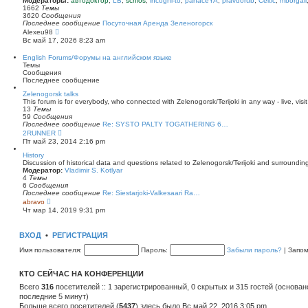
Модераторы:
автодоктор
,
LB
,
schlos
,
incogni-to
,
panaceYA
,
pravdorub
,
Celtic
,
mborgali
ю
у
п
1662
Темы
с
о
3620
Сообщения
о
с
Последнее сообщение
Посуточная Аренда Зеленогорск
о
л
П
Alexeu98
б
е
е
Вс май 17, 2026 8:23 am
щ
д
р
е
н
е
English Forums/Форумы на английском языке
н
е
й
Темы
и
м
т
Сообщения
ю
у
и
Последнее сообщение
с
к
о
п
Zelenogorsk talks
о
о
This forum is for everybody, who connected with Zelenogorsk/Terijoki in any way - live, visit
б
с
13
Темы
щ
л
59
Сообщения
е
е
Последнее сообщение
Re: SYSTO PALTY TOGATHERING 6…
н
д
П
2RUNNER
и
н
е
Пт май 23, 2014 2:16 pm
ю
е
р
м
е
History
у
й
Discussion of historical data and questions related to Zelenogorsk/Terijoki and surrounding 
с
т
Модератор:
Vladimir S. Kotlyar
о
и
4
Темы
о
к
6
Сообщения
б
п
Последнее сообщение
Re: Siestarjoki-Valkesaari Ra…
щ
о
П
abravo
е
с
е
Чт мар 14, 2019 9:31 pm
н
л
р
и
е
е
ю
д
й
ВХОД
•
РЕГИСТРАЦИЯ
н
т
е
и
Имя пользователя:
Пароль:
Забыли пароль?
|
Запо
м
к
у
п
с
о
КТО СЕЙЧАС НА КОНФЕРЕНЦИИ
о
с
о
л
Всего
316
посетителей :: 1 зарегистрированный, 0 скрытых и 315 гостей (основан
б
е
последние 5 минут)
щ
д
е
Больше всего посетителей (
н
5437
) здесь было Вс май 22, 2016 3:05 pm