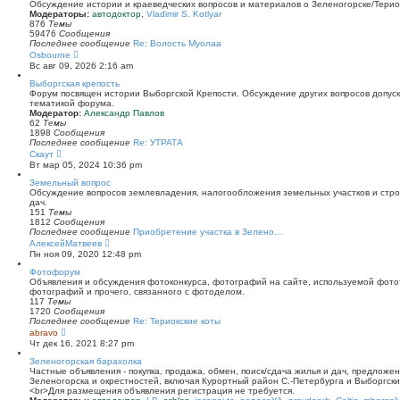
й
Обсуждение истории и краеведческих вопросов и материалов о Зеленогорске/Тери
т
Модераторы:
автодоктор
,
Vladimir S. Kotlyar
и
876
Темы
к
59476
Сообщения
п
Последнее сообщение
Re: Волость Муолаа
о
П
Osbourne
с
е
Вс авг 09, 2026 2:16 am
л
р
е
е
Выборгская крепость
д
й
Форум посвящен истории Выборгской Крепости. Обсуждение других вопросов допуска
н
т
тематикой форума.
е
и
Модератор:
Александр Павлов
м
к
62
Темы
у
п
1898
Сообщения
с
о
Последнее сообщение
Re: УТРАТА
о
с
П
Скаут
о
л
е
Вт мар 05, 2024 10:36 pm
б
е
р
щ
д
е
Земельный вопрос
е
н
й
Обсуждение вопросов землевладения, налогообложения земельных участков и стро
н
е
т
дач.
и
м
и
151
Темы
ю
у
к
1812
Сообщения
с
п
Последнее сообщение
Приобретение участка в Зелено…
о
о
П
АлексейМатвеев
о
с
е
Пн ноя 09, 2020 12:48 pm
б
л
р
щ
е
е
Фотофорум
е
д
й
Объявления и обсуждения фотоконкурса, фотографий на сайте, используемой фото
н
н
т
фотографий и прочего, связанного с фотоделом.
и
е
и
117
Темы
ю
м
к
1720
Сообщения
у
п
Последнее сообщение
Re: Териокские коты
с
о
П
abravo
о
с
е
Чт дек 16, 2021 8:27 pm
о
л
р
б
е
е
Зеленогорская барахолка
щ
д
й
Частные объявления - покупка, продажа, обмен, поиск/сдача жилья и дач, предложе
е
н
т
Зеленогорска и окрестностей, включая Курортный район С.-Петербурга и Выборгск
н
е
и
<br>Для размещения объявления регистрация не требуется.
и
м
к