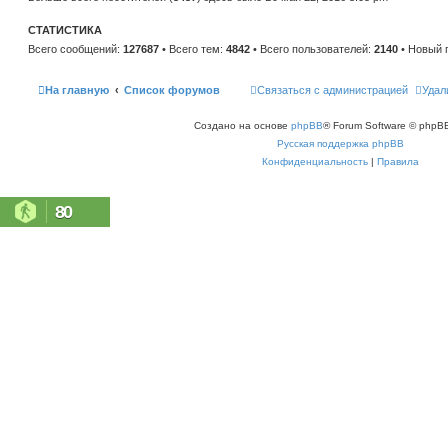
н
е
и
м
ю
СТАТИСТИКА
у
с
Всего сообщений:
127687
• Всего тем:
4842
• Всего пользователей:
2140
• Новый 
о
о
б
щ
На главную
Список форумов
Связаться с администрацией
Удал
е
н
и
Создано на основе
phpBB
® Forum Software © phpBB
ю
Русская поддержка phpBB
Конфиденциальность
|
Правила
80