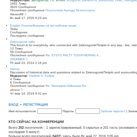
Модераторы:
автодоктор
,
LB
,
schlos
,
incogni-to
,
panaceYA
,
pravdorub
,
Celtic
,
mborgali
ю
у
п
1662
Темы
с
о
3620
Сообщения
о
с
Последнее сообщение
Посуточная Аренда Зеленогорск
о
л
П
Alexeu98
б
е
е
Вс май 17, 2026 8:23 am
щ
д
р
е
н
е
English Forums/Форумы на английском языке
н
е
й
Темы
и
м
т
Сообщения
ю
у
и
Последнее сообщение
с
к
о
п
Zelenogorsk talks
о
о
This forum is for everybody, who connected with Zelenogorsk/Terijoki in any way - live, visit
б
с
13
Темы
щ
л
59
Сообщения
е
е
Последнее сообщение
Re: SYSTO PALTY TOGATHERING 6…
н
д
П
2RUNNER
и
н
е
Пт май 23, 2014 2:16 pm
ю
е
р
м
е
History
у
й
Discussion of historical data and questions related to Zelenogorsk/Terijoki and surrounding 
с
т
Модератор:
Vladimir S. Kotlyar
о
и
4
Темы
о
к
6
Сообщения
б
п
Последнее сообщение
Re: Siestarjoki-Valkesaari Ra…
щ
о
П
abravo
е
с
е
Чт мар 14, 2019 9:31 pm
н
л
р
и
е
е
ю
д
й
ВХОД
•
РЕГИСТРАЦИЯ
н
т
е
и
Имя пользователя:
Пароль:
Забыли пароль?
|
Запо
м
к
у
п
с
о
КТО СЕЙЧАС НА КОНФЕРЕНЦИИ
о
с
о
л
Всего
202
посетителя :: 1 зарегистрированный, 0 скрытых и 201 гость (основано 
б
е
последние 5 минут)
щ
д
е
Больше всего посетителей (
н
5437
) здесь было Вс май 22, 2016 3:05 pm