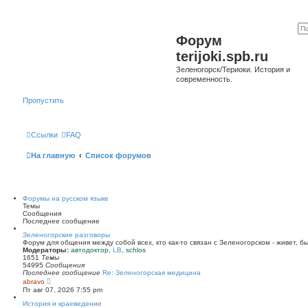
Форум
terijoki.spb.ru
Зеленогорск/Териоки. История и
современность.
Пропустить
Ссылки
FAQ
На главную
Список форумов
Форумы на русском языке
Темы
Сообщения
Последнее сообщение
Зеленогорские разговоры
Форум для общения между собой всех, кто как-то связан с Зеленогорском - живет, б
Модераторы:
автодоктор
,
LB
,
schlos
1651
Темы
54995
Сообщения
Последнее сообщение
Re: Зеленогорская медицина
П
abravo
е
Пт авг 07, 2026 7:55 pm
р
е
История и краеведение