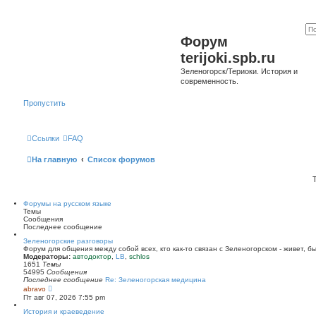
Форум
terijoki.spb.ru
Зеленогорск/Териоки. История и
современность.
Пропустить
Ссылки
FAQ
На главную
Список форумов
Форумы на русском языке
Темы
Сообщения
Последнее сообщение
Зеленогорские разговоры
Форум для общения между собой всех, кто как-то связан с Зеленогорском - живет, б
Модераторы:
автодоктор
,
LB
,
schlos
1651
Темы
54995
Сообщения
Последнее сообщение
Re: Зеленогорская медицина
П
abravo
е
Пт авг 07, 2026 7:55 pm
р
е
История и краеведение