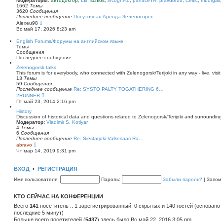
Модераторы:
автодоктор
,
LB
,
schlos
,
incogni-to
,
panaceYA
,
pravdorub
,
Celtic
,
mborgali
ю
у
п
1662
Темы
с
о
3620
Сообщения
о
с
Последнее сообщение
Посуточная Аренда Зеленогорск
о
л
П
Alexeu98
б
е
е
Вс май 17, 2026 8:23 am
щ
д
р
е
н
е
English Forums/Форумы на английском языке
н
е
й
Темы
и
м
т
Сообщения
ю
у
и
Последнее сообщение
с
к
о
п
Zelenogorsk talks
о
о
This forum is for everybody, who connected with Zelenogorsk/Terijoki in any way - live, visit
б
с
13
Темы
щ
л
59
Сообщения
е
е
Последнее сообщение
Re: SYSTO PALTY TOGATHERING 6…
н
д
П
2RUNNER
и
н
е
Пт май 23, 2014 2:16 pm
ю
е
р
м
е
History
у
й
Discussion of historical data and questions related to Zelenogorsk/Terijoki and surrounding 
с
т
Модератор:
Vladimir S. Kotlyar
о
и
4
Темы
о
к
6
Сообщения
б
п
Последнее сообщение
Re: Siestarjoki-Valkesaari Ra…
щ
о
П
abravo
е
с
е
Чт мар 14, 2019 9:31 pm
н
л
р
и
е
е
ю
д
й
ВХОД
•
РЕГИСТРАЦИЯ
н
т
е
и
Имя пользователя:
Пароль:
Забыли пароль?
|
Запо
м
к
у
п
с
о
КТО СЕЙЧАС НА КОНФЕРЕНЦИИ
о
с
о
л
Всего
141
посетитель :: 1 зарегистрированный, 0 скрытых и 140 гостей (основано
б
е
последние 5 минут)
щ
д
е
Больше всего посетителей (
н
5437
) здесь было Вс май 22, 2016 3:05 pm