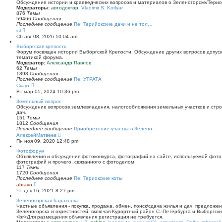
й
Обсуждение истории и краеведческих вопросов и материалов о Зеленогорске/Тери
т
Модераторы:
автодоктор
,
Vladimir S. Kotlyar
и
876
Темы
к
59466
Сообщения
п
Последнее сообщение
Re: Терийокские дачи и не тол…
о
П
isl
с
е
Сб авг 08, 2026 10:04 am
л
р
е
е
Выборгская крепость
д
й
Форум посвящен истории Выборгской Крепости. Обсуждение других вопросов допуска
н
т
тематикой форума.
е
и
Модератор:
Александр Павлов
м
к
62
Темы
у
п
1898
Сообщения
с
о
Последнее сообщение
Re: УТРАТА
о
с
П
Скаут
о
л
е
Вт мар 05, 2024 10:36 pm
б
е
р
щ
д
е
Земельный вопрос
е
н
й
Обсуждение вопросов землевладения, налогообложения земельных участков и стро
н
е
т
дач.
и
м
и
151
Темы
ю
у
к
1812
Сообщения
с
п
Последнее сообщение
Приобретение участка в Зелено…
о
о
П
АлексейМатвеев
о
с
е
Пн ноя 09, 2020 12:48 pm
б
л
р
щ
е
е
Фотофорум
е
д
й
Объявления и обсуждения фотоконкурса, фотографий на сайте, используемой фото
н
н
т
фотографий и прочего, связанного с фотоделом.
и
е
и
117
Темы
ю
м
к
1720
Сообщения
у
п
Последнее сообщение
Re: Териокские коты
с
о
П
abravo
о
с
е
Чт дек 16, 2021 8:27 pm
о
л
р
б
е
е
Зеленогорская барахолка
щ
д
й
Частные объявления - покупка, продажа, обмен, поиск/сдача жилья и дач, предложе
е
н
т
Зеленогорска и окрестностей, включая Курортный район С.-Петербурга и Выборгск
н
е
и
<br>Для размещения объявления регистрация не требуется.
и
м
к