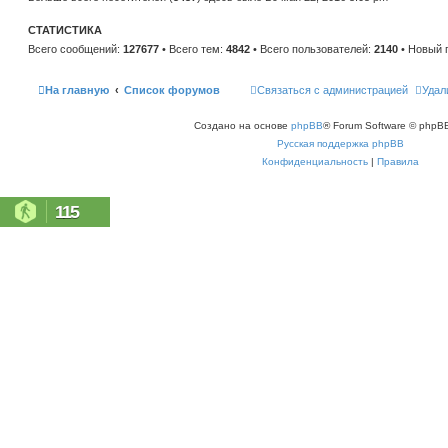
н
е
и
м
ю
СТАТИСТИКА
у
с
Всего сообщений:
127677
• Всего тем:
4842
• Всего пользователей:
2140
• Новый 
о
о
б
щ
На главную
Список форумов
Связаться с администрацией
Удал
е
н
и
Создано на основе
phpBB
® Forum Software © phpBB
ю
Русская поддержка phpBB
Конфиденциальность
|
Правила
115